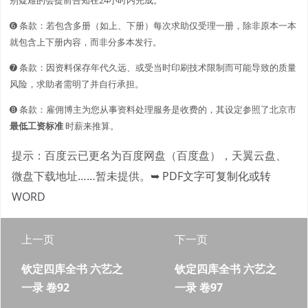
➏ 条款：若包含多册（如上、下册）每次求助仅受理一册，除非原本一本
就包含上下册内容，而非分多本发行。
➐ 条款：因资料保存年代久远、或受当时印刷技术限制而可能导致的质量
风险，求助者需明了并自行承担。
➑ 条款：雇佣博主为您从事资料处理服务是收费的，其设定参照了北京市
最低工资标准
时薪来推算。
提示：百度云已更名为百度网盘（百度盘），天翼云盘、
微盘下载地址……暂未提供。
➥ PDF文字可复制化或转
WORD
上一页
下一页
钦定四库全书 六艺之
钦定四库全书 六艺之
一录 卷92
一录 卷97