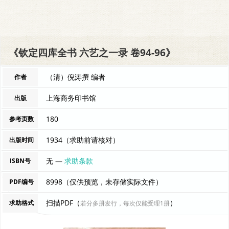
《钦定四库全书 六艺之一录 卷94-96》
（清）倪涛撰 编者
作者
上海商务印书馆
出版
180
参考页数
1934（求助前请核对）
出版时间
无 —
求助条款
ISBN号
8998（仅供预览，未存储实际文件）
PDF编号
扫描PDF（
）
求助格式
若分多册发行，每次仅能受理1册