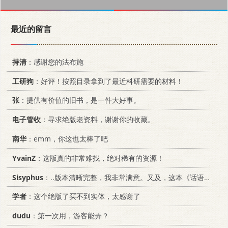
最近的留言
持清
：感谢您的法布施
工研狗
：好评！按照目录拿到了最近科研需要的材料！
张
：提供有价值的旧书，是一件大好事。
电子管收
：寻求绝版老资料，谢谢你的收藏。
南华
：emm，你这也太棒了吧
YvainZ
：这版真的非常难找，绝对稀有的资源！
Sisyphus
：..版本清晰完整，我非常满意。又及，这本《话语的真相》...
学者
：这个绝版了买不到实体，太感谢了
dudu
：第一次用，游客能弄？