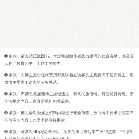
➊️ 条款：请支持正版图书。肯定和感激作者及出版商的社会贡献，以及国
Jia在「教育公平」上作出的努力。
➋️️ 条款：向博主支付任何费用都意味着在访客的主观意识下雇佣博主，形
成博主受雇于访客的劳务关系。
➌ 条款：严禁恶意雇佣博主处理违法、有伤民族感情、有违优良传统、安
全法规之内容，雇方需承担相关后果。
➍ 条款：博主会对受雇之资料内容进行安全审查，故而请不要求助或发布
任何不法内容，此类求助直接退款。
➎ 条款：通常2小时内完成求助，深夜的求助最迟第二天12点前，个别特
别疑难的会提前告知在24小时内完成。