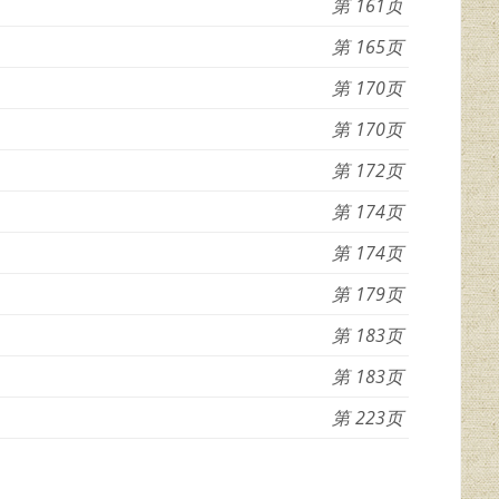
161
165
170
170
172
174
174
179
183
183
223