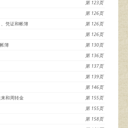
123
126
目、凭证和帐簿
126
126
帐簿
130
136
137
139
146
往来和周转金
155
155
158