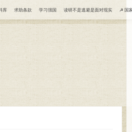
料库
求助条款
学习强国
读研不是逃避是面对现实
☭ 国