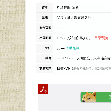
刘瑞林编 编者
作者
武汉：湖北教育出版社
出版
232
参考页数
1986（求助前请核对）
目录预览
出版时间
无 —
求助条款
ISBN号
89814178（仅供预览，未存储实
PDF编号
扫描PDF（
求助格式
若分多册发行，每次仅能受