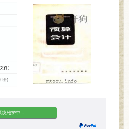
际文件）
）
理1册
系统维护中...