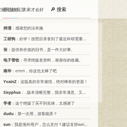
搜索
家好民族好，大家才会好
最近的留言
持清
：感谢您的法布施
工研狗
：好评！按照目录拿到了最近科研需要的材料！
张
：提供有价值的旧书，是一件大好事。
电子管收
：寻求绝版老资料，谢谢你的收藏。
南华
：emm，你这也太棒了吧
YvainZ
：这版真的非常难找，绝对稀有的资源！
Sisyphus
：..版本清晰完整，我非常满意。又及，这本《话语的真相》...
学者
：这个绝版了买不到实体，太感谢了
dudu
：第一次用，游客能弄？
sun
：我是海外用户，怎么支付？建议支持weixin支付