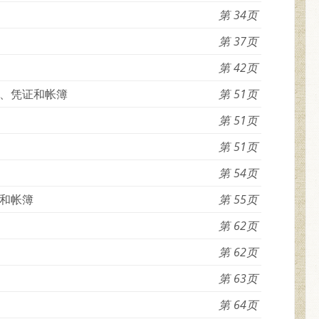
34
37
42
、凭证和帐簿
51
51
51
54
和帐簿
55
62
62
63
64