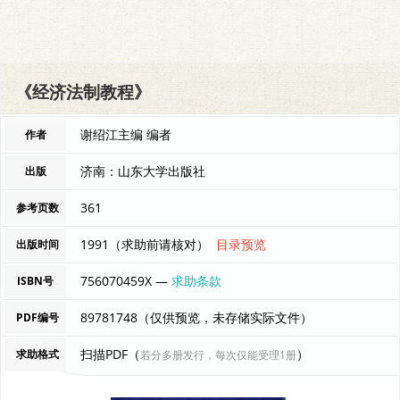
《经济法制教程》
谢绍江主编 编者
作者
济南：山东大学出版社
出版
361
参考页数
1991（求助前请核对）
目录预览
出版时间
756070459X —
求助条款
ISBN号
89781748（仅供预览，未存储实际文件）
PDF编号
扫描PDF（
）
求助格式
若分多册发行，每次仅能受理1册