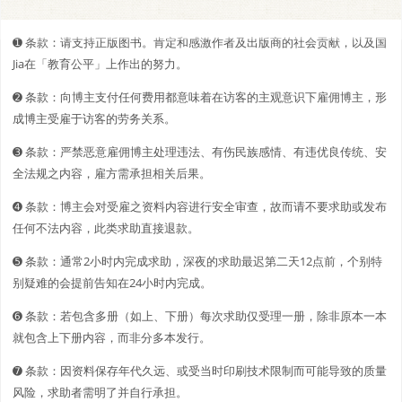
➊️ 条款：请支持正版图书。肯定和感激作者及出版商的社会贡献，以及国
Jia在「教育公平」上作出的努力。
➋️️ 条款：向博主支付任何费用都意味着在访客的主观意识下雇佣博主，形
成博主受雇于访客的劳务关系。
➌ 条款：严禁恶意雇佣博主处理违法、有伤民族感情、有违优良传统、安
全法规之内容，雇方需承担相关后果。
➍ 条款：博主会对受雇之资料内容进行安全审查，故而请不要求助或发布
任何不法内容，此类求助直接退款。
➎ 条款：通常2小时内完成求助，深夜的求助最迟第二天12点前，个别特
别疑难的会提前告知在24小时内完成。
➏ 条款：若包含多册（如上、下册）每次求助仅受理一册，除非原本一本
就包含上下册内容，而非分多本发行。
➐ 条款：因资料保存年代久远、或受当时印刷技术限制而可能导致的质量
风险，求助者需明了并自行承担。