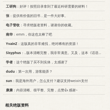
工研狗
：好评！按照目录拿到了最近科研需要的材料！
张
：提供有价值的旧书，是一件大好事。
电子管收
：寻求绝版老资料，谢谢你的收藏。
南华
：emm，你这也太棒了吧
YvainZ
：这版真的非常难找，绝对稀有的资源！
Sisyphus
：..版本清晰完整，我非常满意。又及，这本《话语的真相》...
学者
：这个绝版了买不到实体，太感谢了
dudu
：第一次用，游客能弄？
sun
：我是海外用户，怎么支付？建议支持weixin支付
康康
：内容清晰、很平整、完整，点赞👍 感谢~
相关绝版资料