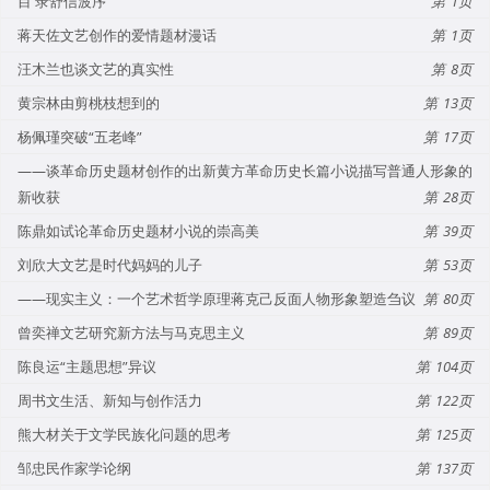
目 录舒信波序
1
蒋天佐文艺创作的爱情题材漫话
1
汪木兰也谈文艺的真实性
8
黄宗林由剪桃枝想到的
13
杨佩瑾突破“五老峰”
17
——谈革命历史题材创作的出新黄方革命历史长篇小说描写普通人形象的
新收获
28
陈鼎如试论革命历史题材小说的崇高美
39
刘欣大文艺是时代妈妈的儿子
53
——现实主义：一个艺术哲学原理蒋克己反面人物形象塑造刍议
80
曾奕禅文艺研究新方法与马克思主义
89
陈良运“主题思想”异议
104
周书文生活、新知与创作活力
122
熊大材关于文学民族化问题的思考
125
邹忠民作家学论纲
137