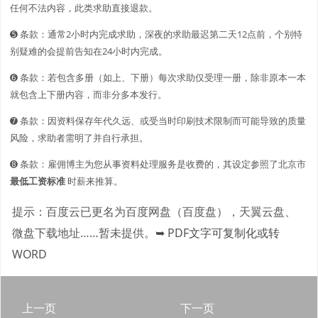
任何不法内容，此类求助直接退款。
➎ 条款：通常2小时内完成求助，深夜的求助最迟第二天12点前，个别特
别疑难的会提前告知在24小时内完成。
➏ 条款：若包含多册（如上、下册）每次求助仅受理一册，除非原本一本
就包含上下册内容，而非分多本发行。
➐ 条款：因资料保存年代久远、或受当时印刷技术限制而可能导致的质量
风险，求助者需明了并自行承担。
➑ 条款：雇佣博主为您从事资料处理服务是收费的，其设定参照了北京市
最低工资标准
时薪来推算。
提示：百度云已更名为百度网盘（百度盘），天翼云盘、
微盘下载地址……暂未提供。
➥ PDF文字可复制化或转
WORD
上一页
下一页