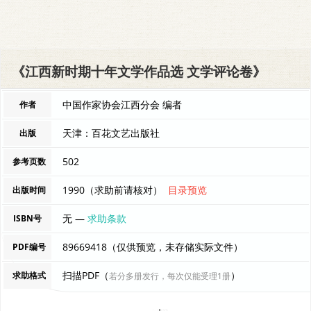
《江西新时期十年文学作品选 文学评论卷》
中国作家协会江西分会 编者
作者
天津：百花文艺出版社
出版
502
参考页数
1990（求助前请核对）
目录预览
出版时间
无 —
求助条款
ISBN号
89669418（仅供预览，未存储实际文件）
PDF编号
扫描PDF（
）
求助格式
若分多册发行，每次仅能受理1册