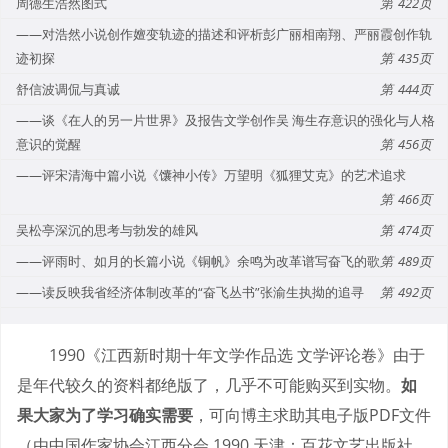
周德生浩然图式
422
——对浩然小说创作嬗变轨迹的描述和评析彭广丽相南翔、严丽霞创作轨
迹初探
435
舒信波调侃与真诚
444
——谈《在人的另一片世界》及报告文学创作吴 海生存意识的强化与人格
意识的觉醒
456
——评宋清海中篇小说《馕神小传》万望明《狐狸艾克》的艺术追求
466
吴松亭深沉的思考与勃发的雄风
474
——评雨时、如月的长篇小说《铜帆》余鸣为改革谱写奋飞的歌
489
——读反映我省经济体制改革的“奋飞丛书”张渝生执拗的追寻
492
1990《江西新时期十年文学作品选 文学评论卷》由于
是年代较久的资料都绝版了，几乎不可能购买到实物。
如
果大家为了学习确实需要
，可向博主求助其电子版PDF文件
（由中国作家协会江西分会 1990 天津：百花文艺出版社