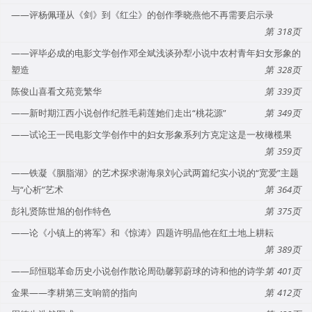
——评杨佩瑾从《剑》到《红尘》的创作季晓燕他不再需要启示录
318
——评毕必成的电影文学创作邓全斌浅谈孙犁小说中农村青年妇女形象的
塑造
328
陈俊山喜看文苑竞繁华
339
——新时期江西小说创作纪胜毛莉莲她们走出“桃花源”
349
——试论王一民电影文学创作中的妇女形象系列方克定这是一枚橄榄果
359
——铁凝《胭脂湖》的艺术探求谢海泉刘心武两篇纪实小说的“宽爱”主题
与“心析”艺术
364
彭礼贤陈世旭的创作特色
375
——论《小镇上的将军》和《惊涛》四题许明晶他在红土地上耕耘
389
——邱恒聪革命历史小说创作散论周劭馨郭蔚球的诗和他的诗学
401
金果——李耕第三支响箭的指向
412