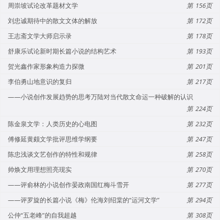
周崇坡试论改革题材文学
156
刘忠诚期待中的散文文体的解放
172
王志斋文学大师启示录
178
舒康乐试论新时期长篇小说的结构艺术
193
贺光鑫作家形象构造力探微
201
李伯勇山地意识的复归
217
——小说创作发展趋势的思考万陆对当代散文命运一种破解的认识
224
陈金泉文学：人类历史的心电图
232
傅修延黄颇文学批评思维学纲要
247
陈忠浅谈文艺创作的特性和规律
258
帅焕文用理想照亮现实
270
——评俞林的小说创作晏政南国红梅斗雪开
277
——评罗旋的长篇小说《梅》伦海刘绍棠的“运河文学”
294
公仲“五老峰”的自我超越
308