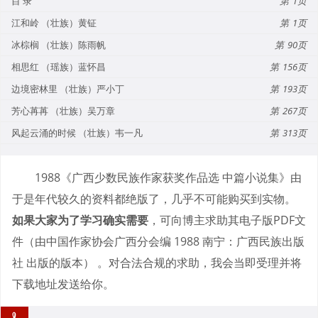
目 录
1
江和岭 （壮族）黄钲
1
冰棕榈 （壮族）陈雨帆
90
相思红 （瑶族）蓝怀昌
156
边境密林里 （壮族）严小丁
193
芳心苒苒 （壮族）吴万章
267
风起云涌的时候 （壮族）韦一凡
313
1988《广西少数民族作家获奖作品选 中篇小说集》由
于是年代较久的资料都绝版了，几乎不可能购买到实物。
如果大家为了学习确实需要
，可向博主求助其电子版PDF文
件（由中国作家协会广西分会编 1988 南宁：广西民族出版
社 出版的版本） 。对合法合规的求助，我会当即受理并将
下载地址发送给你。