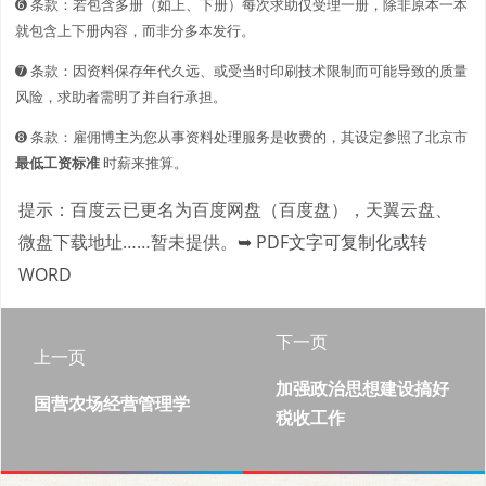
➏ 条款：若包含多册（如上、下册）每次求助仅受理一册，除非原本一本
就包含上下册内容，而非分多本发行。
➐ 条款：因资料保存年代久远、或受当时印刷技术限制而可能导致的质量
风险，求助者需明了并自行承担。
➑ 条款：雇佣博主为您从事资料处理服务是收费的，其设定参照了北京市
最低工资标准
时薪来推算。
提示：百度云已更名为百度网盘（百度盘），天翼云盘、
微盘下载地址……暂未提供。
➥ PDF文字可复制化或转
WORD
下一页
上一页
加强政治思想建设搞好
国营农场经营管理学
税收工作