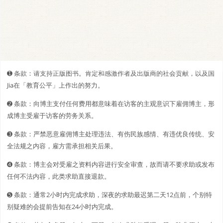
➊️ 条款：请支持正版图书。肯定和感激作者及出版商的社会贡献，以及国
Jia在「教育公平」上作出的努力。
➋️️ 条款：向博主支付任何费用都意味着在访客的主观意识下雇佣博主，形
成博主受雇于访客的劳务关系。
➌ 条款：严禁恶意雇佣博主处理违法、有伤民族感情、有违优良传统、安
全法规之内容，雇方需承担相关后果。
➍ 条款：博主会对受雇之资料内容进行安全审查，故而请不要求助或发布
任何不法内容，此类求助直接退款。
➎ 条款：通常2小时内完成求助，深夜的求助最迟第二天12点前，个别特
别疑难的会提前告知在24小时内完成。