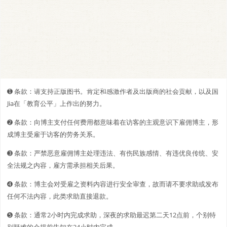
➊️ 条款：请支持正版图书。肯定和感激作者及出版商的社会贡献，以及国
Jia在「教育公平」上作出的努力。
➋️️ 条款：向博主支付任何费用都意味着在访客的主观意识下雇佣博主，形
成博主受雇于访客的劳务关系。
➌ 条款：严禁恶意雇佣博主处理违法、有伤民族感情、有违优良传统、安
全法规之内容，雇方需承担相关后果。
➍ 条款：博主会对受雇之资料内容进行安全审查，故而请不要求助或发布
任何不法内容，此类求助直接退款。
➎ 条款：通常2小时内完成求助，深夜的求助最迟第二天12点前，个别特
别疑难的会提前告知在24小时内完成。