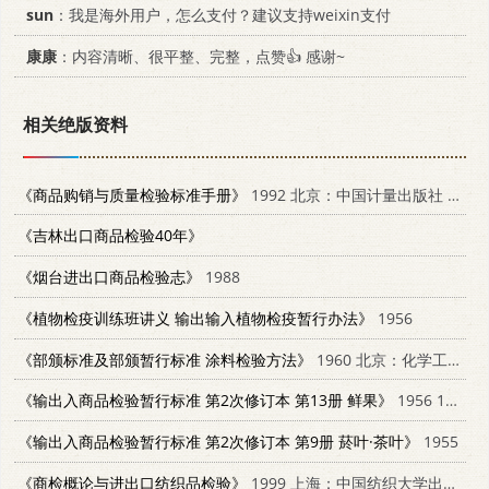
sun
：我是海外用户，怎么支付？建议支持weixin支付
康康
：内容清晰、很平整、完整，点赞👍 感谢~
相关绝版资料
《商品购销与质量检验标准手册》
1992 北京：中国计量出版社 7502604987
《吉林出口商品检验40年》
《烟台进出口商品检验志》
1988
《植物检疫训练班讲义 输出输入植物检疫暂行办法》
1956
《部颁标准及部颁暂行标准 涂料检验方法》
1960 北京：化学工业出版社 15063·0757
《输出入商品检验暂行标准 第2次修订本 第13册 鲜果》
1956 15005.13
《输出入商品检验暂行标准 第2次修订本 第9册 菸叶·茶叶》
1955
《商检概论与进出口纺织品检验》
1999 上海：中国纺织大学出版社 7810381857