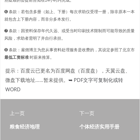
➏ 条款：若包含多册（如上、下册）每次求助仅受理一册，除非原本一本
就包含上下册内容，而非分多本发行。
➐ 条款：因资料保存年代久远、或受当时印刷技术限制而可能导致的质量
风险，求助者需明了并自行承担。
➑ 条款：雇佣博主为您从事资料处理服务是收费的，其设定参照了北京市
最低工资标准
时薪来推算。
提示：百度云已更名为百度网盘（百度盘），天翼云盘、
微盘下载地址……暂未提供。
➥ PDF文字可复制化或转
WORD
上一页
下一页
粮食经济地理
个体经济实用手册