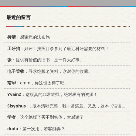
最近的留言
持清
：感谢您的法布施
工研狗
：好评！按照目录拿到了最近科研需要的材料！
张
：提供有价值的旧书，是一件大好事。
电子管收
：寻求绝版老资料，谢谢你的收藏。
南华
：emm，你这也太棒了吧
YvainZ
：这版真的非常难找，绝对稀有的资源！
Sisyphus
：..版本清晰完整，我非常满意。又及，这本《话语的真相》...
学者
：这个绝版了买不到实体，太感谢了
dudu
：第一次用，游客能弄？