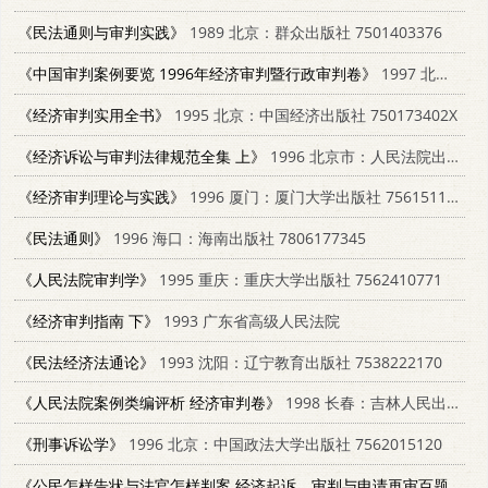
《民法通则与审判实践》
1989 北京：群众出版社 7501403376
《中国审判案例要览 1996年经济审判暨行政审判卷》
1997 北京：中国人民大学出版社 7300025498
《经济审判实用全书》
1995 北京：中国经济出版社 750173402X
《经济诉讼与审判法律规范全集 上》
1996 北京市：人民法院出版社 7800564207
《经济审判理论与实践》
1996 厦门：厦门大学出版社 7561511612
《民法通则》
1996 海口：海南出版社 7806177345
《人民法院审判学》
1995 重庆：重庆大学出版社 7562410771
《经济审判指南 下》
1993 广东省高级人民法院
《民法经济法通论》
1993 沈阳：辽宁教育出版社 7538222170
《人民法院案例类编评析 经济审判卷》
1998 长春：吉林人民出版社 7206030300
《刑事诉讼学》
1996 北京：中国政法大学出版社 7562015120
《公民怎样告状与法官怎样判案 经济起诉、审判与申请再审百题问答》