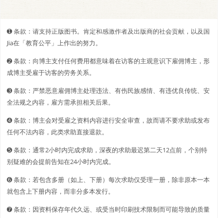
➊️ 条款：请支持正版图书。肯定和感激作者及出版商的社会贡献，以及国
Jia在「教育公平」上作出的努力。
➋️️ 条款：向博主支付任何费用都意味着在访客的主观意识下雇佣博主，形
成博主受雇于访客的劳务关系。
➌ 条款：严禁恶意雇佣博主处理违法、有伤民族感情、有违优良传统、安
全法规之内容，雇方需承担相关后果。
➍ 条款：博主会对受雇之资料内容进行安全审查，故而请不要求助或发布
任何不法内容，此类求助直接退款。
➎ 条款：通常2小时内完成求助，深夜的求助最迟第二天12点前，个别特
别疑难的会提前告知在24小时内完成。
➏ 条款：若包含多册（如上、下册）每次求助仅受理一册，除非原本一本
就包含上下册内容，而非分多本发行。
➐ 条款：因资料保存年代久远、或受当时印刷技术限制而可能导致的质量