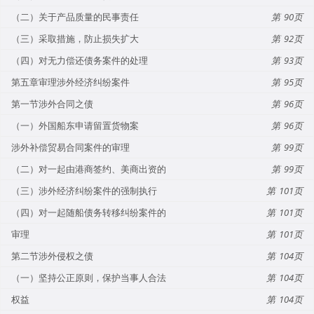
（二）关于产品质量的民事责任
90
（三）采取措施，防止损失扩大
92
（四）对无力偿还债务案件的处理
93
第五章审理涉外经济纠纷案件
95
第一节涉外合同之债
96
（一）外国船东申请留置货物案
96
涉外补偿贸易合同案件的审理
99
（二）对一起由港商签约、美商出资的
99
（三）涉外经济纠纷案件的强制执行
101
（四）对一起随船债务转移纠纷案件的
101
审理
101
第二节涉外侵权之债
104
（一）坚持公正原则，保护当事人合法
104
权益
104