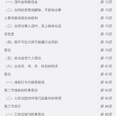
（一）违约金和赔偿金
72
（二）合同的变更或解除，不影响当事
73
人要求赔偿损失的权利
73
（三）合同当事人违约，其上级单位应
75
否负责
75
（四）因不可抗力而不能履行合同的
76
责任
76
（五）依法追究个人责任
77
（六）企业关、停、并、转后的经济
81
责任
81
（一）侵权行为与损害赔偿
83
第二节侵权的民事责任
83
（二）人民法院对环境污染案件的审理
85
第三节其它
88
（一）工作过错与民事责任
89