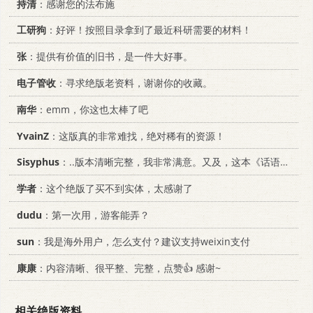
持清
：感谢您的法布施
工研狗
：好评！按照目录拿到了最近科研需要的材料！
张
：提供有价值的旧书，是一件大好事。
电子管收
：寻求绝版老资料，谢谢你的收藏。
南华
：emm，你这也太棒了吧
YvainZ
：这版真的非常难找，绝对稀有的资源！
Sisyphus
：..版本清晰完整，我非常满意。又及，这本《话语的真相》...
学者
：这个绝版了买不到实体，太感谢了
dudu
：第一次用，游客能弄？
sun
：我是海外用户，怎么支付？建议支持weixin支付
康康
：内容清晰、很平整、完整，点赞👍 感谢~
相关绝版资料