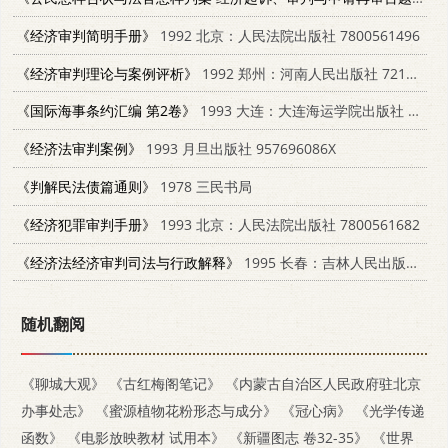
《经济审判简明手册》
1992 北京：人民法院出版社 7800561496
《经济审判理论与案例评析》
1992 郑州：河南人民出版社 7215023060
《国际海事条约汇编 第2卷》
1993 大连：大连海运学院出版社 7563205861
《经济法审判案例》
1993 月旦出版社 957696086X
《判解民法债篇通则》
1978 三民书局
《经济犯罪审判手册》
1993 北京：人民法院出版社 7800561682
《经济法经济审判司法与行政解释》
1995 长春：吉林人民出版社 7206023452
随机翻阅
《聊城大观》
《古红梅阁笔记》
《内蒙古自治区人民政府驻北京
办事处志》
《蜜源植物花粉形态与成分》
《冠心病》
《光学传递
函数》
《电影放映教材 试用本》
《新疆图志 卷32-35》
《世界