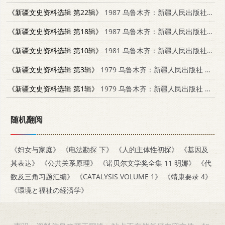
《新疆文史资料选辑 第22辑》
1987 乌鲁木齐：新疆人民出版社 7228000323
《新疆文史资料选辑 第18辑》
1987 乌鲁木齐：新疆人民出版社 11098·96
《新疆文史资料选辑 第10辑》
1981 乌鲁木齐：新疆人民出版社 11098·28
《新疆文史资料选辑 第3辑》
1979 乌鲁木齐：新疆人民出版社 11098·8
《新疆文史资料选辑 第1辑》
1979 乌鲁木齐：新疆人民出版社 11098·3
随机翻阅
《妇女与家庭》
《电法勘探 下》
《人的主体性初探》
《基因及
其表达》
《公共关系原理》
《诺贝尔文学奖全集 11 明娜》
《代
数及三角习题汇编》
《CATALYSIS VOLUME 1》
《靖康要录 4》
《環境と福祉の経済学》