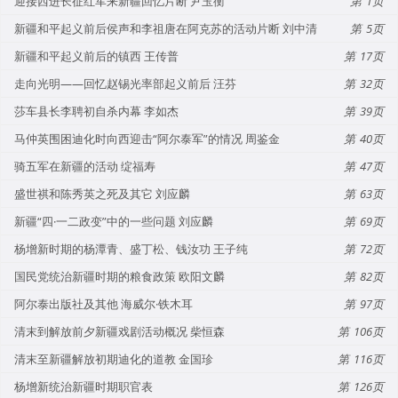
迎接西进长征红军来新疆回忆片断 尹玉衡
1
新疆和平起义前后侯声和李祖唐在阿克苏的活动片断 刘中清
5
新疆和平起义前后的镇西 王传普
17
走向光明——回忆赵锡光率部起义前后 汪芬
32
莎车县长李聘初自杀内幕 李如杰
39
马仲英围困迪化时向西迎击“阿尔泰军”的情况 周鉴金
40
骑五军在新疆的活动 绽福寿
47
盛世祺和陈秀英之死及其它 刘应麟
63
新疆“四·一二政变”中的一些问题 刘应麟
69
杨增新时期的杨潭青、盛丁松、钱汝功 王子纯
72
国民党统治新疆时期的粮食政策 欧阳文麟
82
阿尔泰出版社及其他 海威尔·铁木耳
97
清末到解放前夕新疆戏剧活动概况 柴恒森
106
清末至新疆解放初期迪化的道教 金国珍
116
杨增新统治新疆时期职官表
126