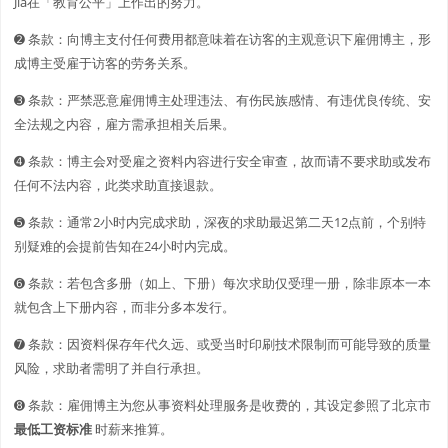
Jia在「教育公平」上作出的努力。
➋️️ 条款：向博主支付任何费用都意味着在访客的主观意识下雇佣博主，形
成博主受雇于访客的劳务关系。
➌ 条款：严禁恶意雇佣博主处理违法、有伤民族感情、有违优良传统、安
全法规之内容，雇方需承担相关后果。
➍ 条款：博主会对受雇之资料内容进行安全审查，故而请不要求助或发布
任何不法内容，此类求助直接退款。
➎ 条款：通常2小时内完成求助，深夜的求助最迟第二天12点前，个别特
别疑难的会提前告知在24小时内完成。
➏ 条款：若包含多册（如上、下册）每次求助仅受理一册，除非原本一本
就包含上下册内容，而非分多本发行。
➐ 条款：因资料保存年代久远、或受当时印刷技术限制而可能导致的质量
风险，求助者需明了并自行承担。
➑ 条款：雇佣博主为您从事资料处理服务是收费的，其设定参照了北京市
最低工资标准
时薪来推算。