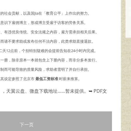
商的社会贡献，以及国Jia在「教育公平」上作出的努力。
主观意识下雇佣博主，形成博主受雇于访客的劳务关系。
情、有违优良传统、安全法规之内容，雇方需承担相关后果。
故而请不要求助或发布任何不法内容，此类求助直接退款。
二天12点前，个别特别疑难的会提前告知在24小时内完成。
理一册，除非原本一本就包含上下册内容，而非分多本发行。
限制而可能导致的质量风险，求助者需明了并自行承担。
，其设定参照了北京市
最低工资标准
时薪来推算。
），天翼云盘、微盘下载地址……暂未提供。
➥ PDF文
下一页