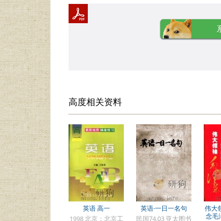
高度相关资料
英语 高一
英语·一日一名句
伟大
念毛
1998 北京：北京工
民国74.03 亚太图书