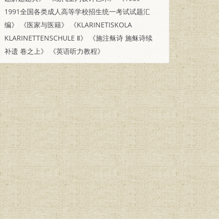
1991全国各类成人高等学校招生统一考试试题汇
编》
《医家与医籍》
《KLARINETISKOLA
KLARINETTENSCHULE Ⅱ》
《施注稣诗 施稣诗续
补遗 卷之上》
《英语听力教程》