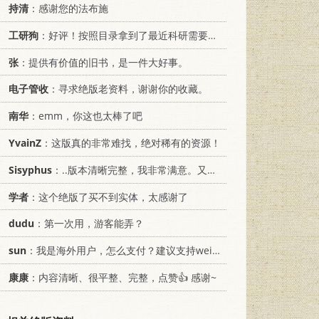
持清
：感谢您的法布施
工研狗
：好评！按照目录拿到了最近科研需要的材料！
张
：提供有价值的旧书，是一件大好事。
电子管收
：寻求绝版老资料，谢谢你的收藏。
南华
：emm，你这也太棒了吧
YvainZ
：这版真的非常难找，绝对稀有的资源！
Sisyphus
：..版本清晰完整，我非常满意。又及，这本《话语的真相》...
学者
：这个绝版了买不到实体，太感谢了
dudu
：第一次用，游客能弄？
sun
：我是海外用户，怎么支付？建议支持weixin支付
康康
：内容清晰、很平整、完整，点赞👍 感谢~