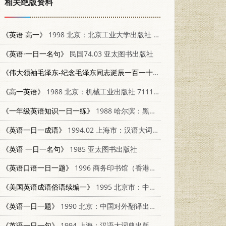
相关绝版资料
《英语 高一》
1998 北京：北京工业大学出版社 7563906533
《英语·一日一名句》
民国74.03 亚太图书出版社
《伟大领袖毛泽东-纪念毛泽东同志诞辰一百一十周年》
北京：新华出版
《高一英语》
1988 北京：机械工业出版社 7111004655
《一年级英语知识一日一练》
1988 哈尔滨：黑龙江科学技术出版社 7538801928
《英语一日一成语》
1994.02 上海市：汉语大词典出版社 7543200678
《英语 一日一名句》
1985 亚太图书出版社
《英语口语一日一题》
1996 商务印书馆（香港）有限公司 7500104952
《美国英语成语俗语续编一》
1995 北京市：中国对外翻译出版公司 7500103670
《英语一日一题》
1990 北京：中国对外翻译出版公司；北京：商务印书馆 7500101244
《英语一日一句》
1994 上海：汉语大词典出版社 7543200767