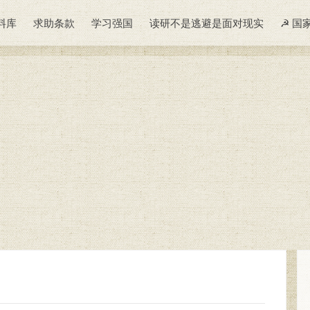
料库
求助条款
学习强国
读研不是逃避是面对现实
☭ 国