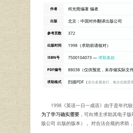
何光熊编著 编者
作者
北京：中国对外翻译出版公司
出版
372
参考页数
1998（求助前请核对）
出版时间
7500104073 —
求助条款
ISBN号
88038（仅供预览，未存储实际文
PDF编号
扫描PDF（
求助格式
若分多册发行，每次仅能受
1998《英语一日一成语》由于是年代
为了学习确实需要
，可向博主求助其电子版P
版公司 出版的版本） 。对合法合规的求助