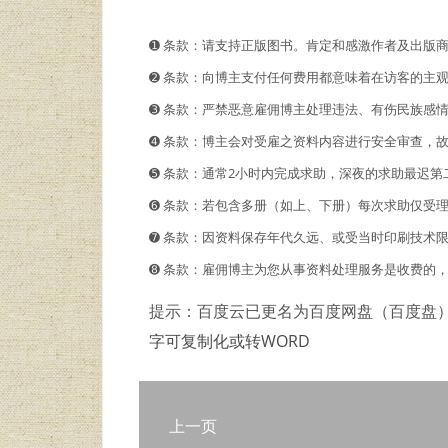
➊️ 条款：请支持正版图书。肯定和感激作者及出版
➋️️ 条款：向博主支付任何费用都意味着在访客的
➌ 条款：严禁恶意雇佣博主处理违法、有伤民族感
➍ 条款：博主会对受雇之资料内容进行安全审查，
➎ 条款：通常2小时内完成求助，深夜的求助最迟第
➏ 条款：若包含多册（如上、下册）每次求助仅受
➐ 条款：因资料保存年代久远、或受当时印刷技术
➑ 条款：雇佣博主为您从事资料处理服务是收费的
提示：百度云已更名为百度网盘（百度盘
字可复制化或转WORD
上一页