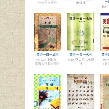
一
业大学出版社
出版社
北京
英语一日一成语
英语 一日一名句
英语
1994.02 上海市：
1985 亚太图书出版
19
汉语大词典出版社
社
（香