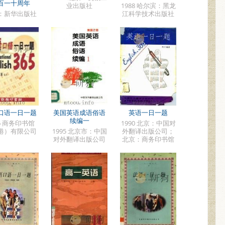
百一十周年
业出版社
1988 哈尔滨：黑龙
：新华出版社
江科学技术出版社
口语一日一题
美国英语成语俗语
英语一日一题
续编一
96 商务印书馆
1990 北京：中国对
港）有限公司
1995 北京市：中国
外翻译出版公司；
对外翻译出版公司
北京：商务印书馆