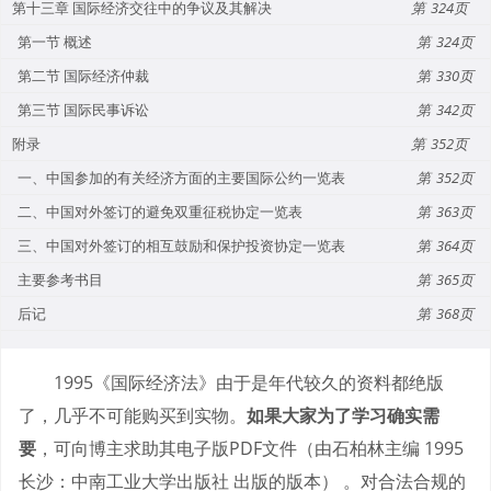
第十三章 国际经济交往中的争议及其解决
324
第一节 概述
324
第二节 国际经济仲裁
330
第三节 国际民事诉讼
342
附录
352
一、中国参加的有关经济方面的主要国际公约一览表
352
二、中国对外签订的避免双重征税协定一览表
363
三、中国对外签订的相互鼓励和保护投资协定一览表
364
主要参考书目
365
后记
368
1995《国际经济法》由于是年代较久的资料都绝版
了，几乎不可能购买到实物。
如果大家为了学习确实需
要
，可向博主求助其电子版PDF文件（由石柏林主编 1995
长沙：中南工业大学出版社 出版的版本） 。对合法合规的