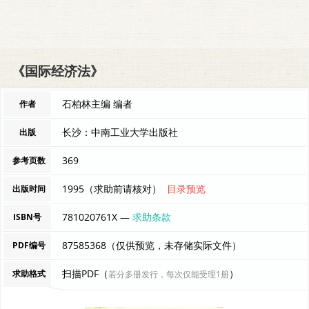
《国际经济法》
石柏林主编 编者
作者
长沙：中南工业大学出版社
出版
369
参考页数
1995（求助前请核对）
目录预览
出版时间
781020761X —
求助条款
ISBN号
87585368（仅供预览，未存储实际文件）
PDF编号
扫描PDF（
）
求助格式
若分多册发行，每次仅能受理1册