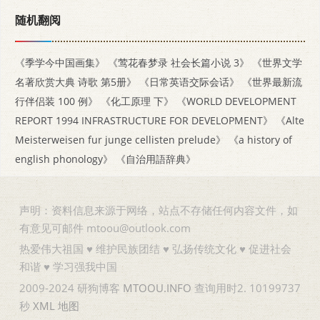
随机翻阅
《季学今中国画集》
《莺花春梦录 社会长篇小说 3》
《世界文学
名著欣赏大典 诗歌 第5册》
《日常英语交际会话》
《世界最新流
行伴侣装 100 例》
《化工原理 下》
《WORLD DEVELOPMENT
REPORT 1994 INFRASTRUCTURE FOR DEVELOPMENT》
《Alte
Meisterweisen fur junge cellisten prelude》
《a history of
english phonology》
《自治用語辞典》
声明：资料信息来源于网络，站点不存储任何内容文件，如
有意见可邮件 mtoou@outlook.com
热爱伟大祖国 ♥ 维护民族团结 ♥ 弘扬传统文化 ♥ 促进社会
和谐 ♥ 学习强我中国
2009-2024 研狗博客
MTOOU.INFO
查询用时2. 10199737
秒
XML
地图