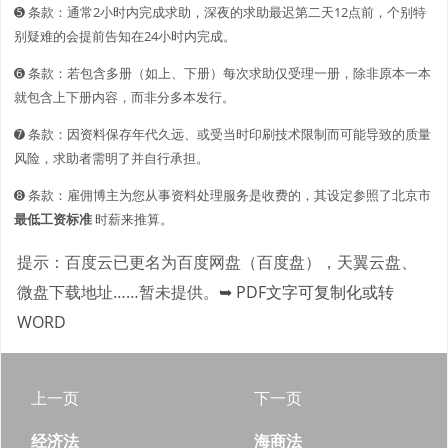
➎ 条款：通常2小时内完成求助，深夜的求助最迟第二天12点前，个别特
别疑难的会提前告知在24小时内完成。
➏ 条款：若包含多册（如上、下册）每次求助仅受理一册，除非原本一本
就包含上下册内容，而非分多本发行。
➐ 条款：因资料保存年代久远、或受当时印刷技术限制而可能导致的质量
风险，求助者需明了并自行承担。
➑ 条款：雇佣博主为您从事资料处理服务是收费的，其设定参照了北京市
最低工资标准
时薪来推算。
提示：百度云已更名为百度网盘（百度盘），天翼云盘、
微盘下载地址……暂未提供。
➥ PDF文字可复制化或转
WORD
上一页
下一页
经济法
海商法