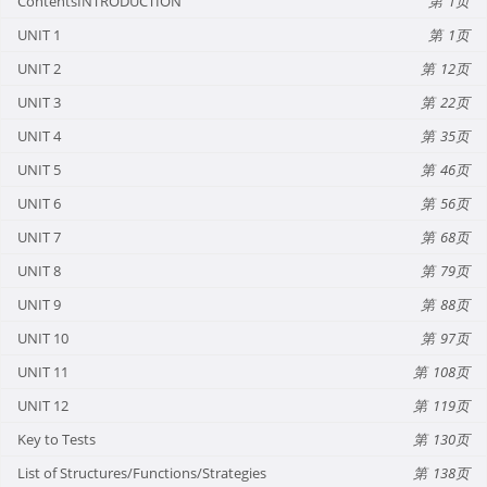
ContentsINTRODUCTION
1
UNIT 1
1
UNIT 2
12
UNIT 3
22
UNIT 4
35
UNIT 5
46
UNIT 6
56
UNIT 7
68
UNIT 8
79
UNIT 9
88
UNIT 10
97
UNIT 11
108
UNIT 12
119
Key to Tests
130
List of Structures/Functions/Strategies
138