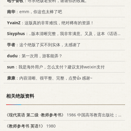
电子管收
：寻求绝版老资料，谢谢你的收藏。
南华
：emm，你这也太棒了吧
YvainZ
：这版真的非常难找，绝对稀有的资源！
Sisyphus
：..版本清晰完整，我非常满意。又及，这本《话语的真相》...
学者
：这个绝版了买不到实体，太感谢了
dudu
：第一次用，游客能弄？
sun
：我是海外用户，怎么支付？建议支持weixin支付
康康
：内容清晰、很平整、完整，点赞👍 感谢~
相关绝版资料
《现代英语 第二级 ·教师参考书》
1986 中国高等教育出版社；英国麦克米伦出版公司 033433696
《教师参考书 英语1》
1980