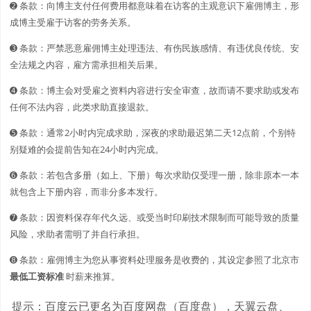
➋️️ 条款：向博主支付任何费用都意味着在访客的主观意识下雇佣博主，形
成博主受雇于访客的劳务关系。
➌ 条款：严禁恶意雇佣博主处理违法、有伤民族感情、有违优良传统、安
全法规之内容，雇方需承担相关后果。
➍ 条款：博主会对受雇之资料内容进行安全审查，故而请不要求助或发布
任何不法内容，此类求助直接退款。
➎ 条款：通常2小时内完成求助，深夜的求助最迟第二天12点前，个别特
别疑难的会提前告知在24小时内完成。
➏ 条款：若包含多册（如上、下册）每次求助仅受理一册，除非原本一本
就包含上下册内容，而非分多本发行。
➐ 条款：因资料保存年代久远、或受当时印刷技术限制而可能导致的质量
风险，求助者需明了并自行承担。
➑ 条款：雇佣博主为您从事资料处理服务是收费的，其设定参照了北京市
最低工资标准
时薪来推算。
提示：百度云已更名为百度网盘（百度盘），天翼云盘、