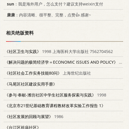
sun
：我是海外用户，怎么支付？建议支持weixin支付
康康
：内容清晰、很平整、完整，点赞👍 感谢~
相关绝版资料
《社区卫生与实践》
1998 上海医科大学出版社 7562704562
《解决问题的极简经济学＝ECONOMIC ISSUES AND POLICY》
2020 杰奎琳·默里·布鲁克斯著
《社区社会工作实务技能80问》
上海世纪出版社
《马尾区社区建设实用手册》
《参与·奉献-潍坊社区中学生社区服务探索与实践》
1998
《北京市21世纪基础教育课程教材改革实验工作报告 1》
《社区发展的回顾与展望》
1986
《台江区祖庙社区》