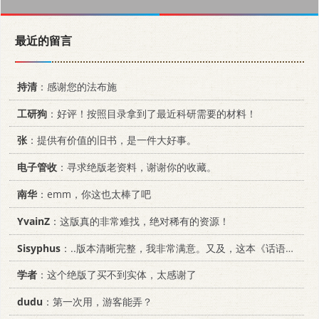
最近的留言
持清
：感谢您的法布施
工研狗
：好评！按照目录拿到了最近科研需要的材料！
张
：提供有价值的旧书，是一件大好事。
电子管收
：寻求绝版老资料，谢谢你的收藏。
南华
：emm，你这也太棒了吧
YvainZ
：这版真的非常难找，绝对稀有的资源！
Sisyphus
：..版本清晰完整，我非常满意。又及，这本《话语的真相》...
学者
：这个绝版了买不到实体，太感谢了
dudu
：第一次用，游客能弄？