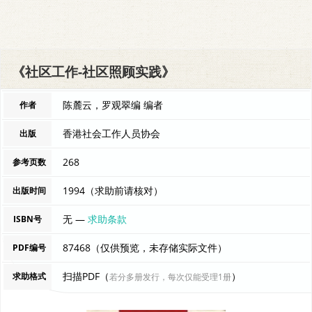
《社区工作-社区照顾实践》
陈麓云，罗观翠编 编者
作者
香港社会工作人员协会
出版
268
参考页数
1994（求助前请核对）
出版时间
无 —
求助条款
ISBN号
87468（仅供预览，未存储实际文件）
PDF编号
扫描PDF（
）
求助格式
若分多册发行，每次仅能受理1册