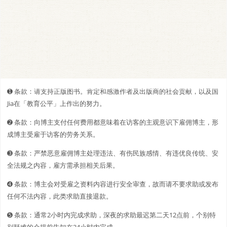
➊️ 条款：请支持正版图书。肯定和感激作者及出版商的社会贡献，以及国
Jia在「教育公平」上作出的努力。
➋️️ 条款：向博主支付任何费用都意味着在访客的主观意识下雇佣博主，形
成博主受雇于访客的劳务关系。
➌ 条款：严禁恶意雇佣博主处理违法、有伤民族感情、有违优良传统、安
全法规之内容，雇方需承担相关后果。
➍ 条款：博主会对受雇之资料内容进行安全审查，故而请不要求助或发布
任何不法内容，此类求助直接退款。
➎ 条款：通常2小时内完成求助，深夜的求助最迟第二天12点前，个别特
别疑难的会提前告知在24小时内完成。