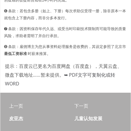
➏ 条款：若包含多册（如上、下册）每次求助仅受理一册，除非原本一本
就包含上下册内容，而非分多本发行。
➐ 条款：因资料保存年代久远、或受当时印刷技术限制而可能导致的质量
风险，求助者需明了并自行承担。
➑ 条款：雇佣博主为您从事资料处理服务是收费的，其设定参照了北京市
最低工资标准
时薪来推算。
提示：百度云已更名为百度网盘（百度盘），天翼云盘、
微盘下载地址……暂未提供。
➥ PDF文字可复制化或转
WORD
上一页
下一页
皮亚杰
儿童认知发展