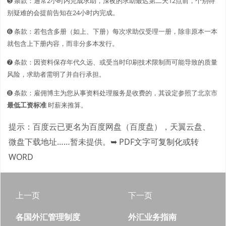
➎ 条款：通常2小时内完成求助，深夜的求助最迟第二天12点前，个别特
别疑难的会提前告知在24小时内完成。
➏ 条款：若包含多册（如上、下册）每次求助仅受理一册，除非原本一本
就包含上下册内容，而非分多本发行。
➐ 条款：因资料保存年代久远、或受当时印刷技术限制而可能导致的质量
风险，求助者需明了并自行承担。
➑ 条款：雇佣博主为您从事资料处理服务是收费的，其设定参照了北京市
最低工资标准
时薪来推算。
提示：百度云已更名为百度网盘（百度盘），天翼云盘、
微盘下载地址……暂未提供。
➥ PDF文字可复制化或转
WORD
上一页
下一页
各国外汇管理制度
外汇业务指南