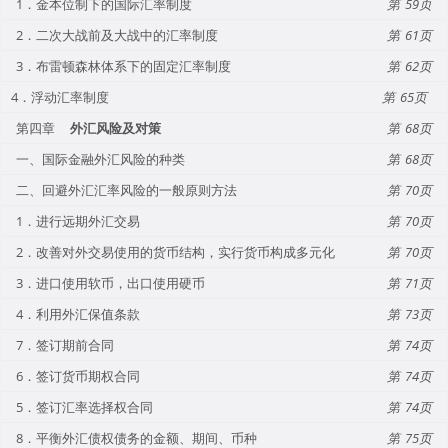
1．金本位制下的国际汇率制度
59
2．二次大战前及大战中的汇率制度
61
3．布雷顿森林体系下的固定汇率制度
62
4．浮动汇率制度
65
第四章
外汇风险及对策
68
一、国际金融外汇风险的种类
68
二、回避外汇汇率风险的一般原则方法
70
1．进行远期外汇交易
70
2．改善对外交易使用的货币结构，实行货币构成多元化
70
3．进口使用软币，出口使用硬币
71
4．利用外汇保值条款
73
7．签订期前合同
74
6．签订货币期权合同
74
5．签订汇率选择权合同
74
8．平衡外汇债权债务的金额、期间、币种
75