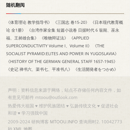
随机翻阅
《体育理论 教学指导书》
《三国志 卷15-20》
《日本现代教育概
论 全1册》
《台湾作家全集 短篇小说卷 日据时代 6 翁闹、巫永
福、王昶雄合集》
《唯物辩证法》
《APPLIED
SUPERCONDUCTIVITY Volume I、Volume II》
《THE
SOCIALIST PYRAMID:ELITES AND POWER IN YUGOSLAVIA》
《HISTORY OF THE GERMAN GENERAL STAFF 1657-1945》
《史记 禅书六、渠书七、平准书八》
《生活開発者をつかめ》
声明：资料信息来源于网络，站点不存储任何内容文件，如
有意见可邮件 mtoou@outlook.com
热爱伟大祖国 ♥ 维护民族团结 ♥ 弘扬传统文化 ♥ 促进社会
和谐 ♥ 学习强我中国
2009-2024 研狗博客
MTOOU.INFO
查询用时2. 10042773
秒
XML
地图