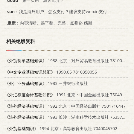
dudu
：第一次用，游客能弄？
sun
：我是海外用户，怎么支付？建议支持weixin支付
康康
：内容清晰、很平整、完整，点赞👍 感谢~
相关绝版资料
《外贸制单基础知识》
1988 北京：对外贸易教育出版社 781000039X
《中文专业基础知识总汇》
1990.05 7810350056
《外汇业务基础知识》
1983 三井银行出版社
《外汇额度会计基础知识》
1991 北京：中国金融出版社 7504906778
《涉外经济基础知识》
1992 北京：中国经济出版社 7501716447
《涉外经济基础知识》
1993 长沙：湖南科学技术出版社 7535714242
《外贸基础知识》
1994 北京：高等教育出版社 7040045702