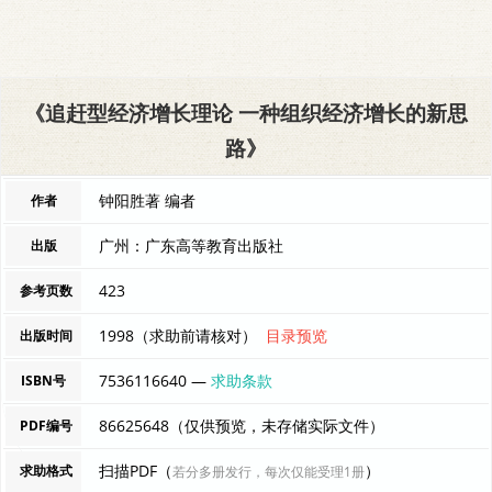
《追赶型经济增长理论 一种组织经济增长的新思
路》
钟阳胜著 编者
作者
广州：广东高等教育出版社
出版
423
参考页数
1998（求助前请核对）
目录预览
出版时间
7536116640 —
求助条款
ISBN号
86625648（仅供预览，未存储实际文件）
PDF编号
扫描PDF（
）
求助格式
若分多册发行，每次仅能受理1册