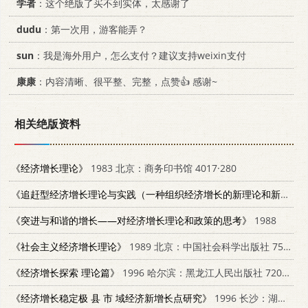
学者
：这个绝版了买不到实体，太感谢了
dudu
：第一次用，游客能弄？
sun
：我是海外用户，怎么支付？建议支持weixin支付
康康
：内容清晰、很平整、完整，点赞👍 感谢~
相关绝版资料
《经济增长理论》
1983 北京：商务印书馆 4017·280
《追赶型经济增长理论与实践（一种组织经济增长的新理论和新思路）》
《突进与和谐的增长——对经济增长理论和政策的思考》
1988
《社会主义经济增长理论》
1989 北京：中国社会科学出版社 7500403038
《经济增长探索 理论篇》
1996 哈尔滨：黑龙江人民出版社 7207034490
《经济增长稳定极 县 市 域经济新增长点研究》
1996 长沙：湖南大学出版社 7810530720