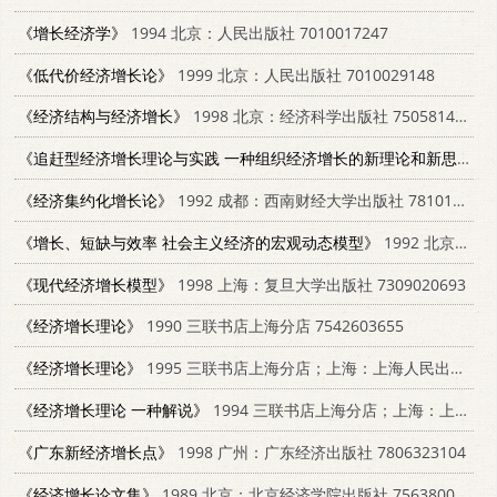
《增长经济学》
1994 北京：人民出版社 7010017247
《低代价经济增长论》
1999 北京：人民出版社 7010029148
《经济结构与经济增长》
1998 北京：经济科学出版社 7505814702
《追赶型经济增长理论与实践 一种组织经济增长的新理论和新思路》
《经济集约化增长论》
1992 成都：西南财经大学出版社 7810174208
《增长、短缺与效率 社会主义经济的宏观动态模型》
1992 北京：商务印书馆 7100000149
《现代经济增长模型》
1998 上海：复旦大学出版社 7309020693
《经济增长理论》
1990 三联书店上海分店 7542603655
《经济增长理论》
1995 三联书店上海分店；上海：上海人民出版社 7208018677
《经济增长理论 一种解说》
1994 三联书店上海分店；上海：上海人民出版社 7208018669
《广东新经济增长点》
1998 广州：广东经济出版社 7806323104
《经济增长论文集》
1989 北京：北京经济学院出版社 7563800522