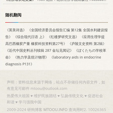
随机翻阅
《英美诗选》
《全国经济委员会报告汇编 第12集 全国水利建设报
告》
《综合现代日语 上》
《红楼梦研究文选》
《应用生理学提
高巴西橡胶产量 橡胶科技资料第27号》
《庐陵文史资料 第2辑》
《近代中国史料丛刊续辑 287 金坛见闻记》
《ぼくたちの学校革
命》
《热力学及统计物理》
《laboratory aids in endocrine
diagnosis P131》
声明：资料信息来源于网络，站点不存储任何内容文件，如
有意见可邮件 mtoou@outlook.com
热爱伟大祖国 ♥ 维护民族团结 ♥ 弘扬传统文化 ♥ 促进社会
和谐 ♥ 学习强我中国
2009-2024 研狗博客
MTOOU.INFO
查询用时2. 10026365