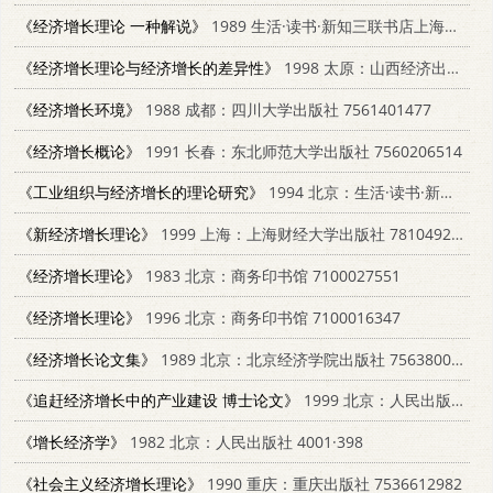
《经济增长理论 一种解说》
1989 生活·读书·新知三联书店上海分店 7542602357
《经济增长理论与经济增长的差异性》
1998 太原：山西经济出版社 7806362371
《经济增长环境》
1988 成都：四川大学出版社 7561401477
《经济增长概论》
1991 长春：东北师范大学出版社 7560206514
《工业组织与经济增长的理论研究》
1994 北京：生活·读书·新知三联书店 7108006774
《新经济增长理论》
1999 上海：上海财经大学出版社 7810492853
《经济增长理论》
1983 北京：商务印书馆 7100027551
《经济增长理论》
1996 北京：商务印书馆 7100016347
《经济增长论文集》
1989 北京：北京经济学院出版社 7563800573
《追赶经济增长中的产业建设 博士论文》
1999 北京：人民出版社 7010029784
《增长经济学》
1982 北京：人民出版社 4001·398
《社会主义经济增长理论》
1990 重庆：重庆出版社 7536612982