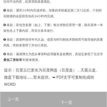
任何不法内容，此类求助直接退款。
➎ 条款：通常2小时内完成求助，深夜的求助最迟第二天12点前，个别特
别疑难的会提前告知在24小时内完成。
➏ 条款：若包含多册（如上、下册）每次求助仅受理一册，除非原本一本
就包含上下册内容，而非分多本发行。
➐ 条款：因资料保存年代久远、或受当时印刷技术限制而可能导致的质量
风险，求助者需明了并自行承担。
➑ 条款：雇佣博主为您从事资料处理服务是收费的，其设定参照了北京市
最低工资标准
时薪来推算。
提示：百度云已更名为百度网盘（百度盘），天翼云盘、
微盘下载地址……暂未提供。
➥ PDF文字可复制化或转
WORD
上一页
下一页