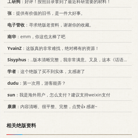
工研狗
：好评！按照目录拿到了最近科研需要的材料！
张
：提供有价值的旧书，是一件大好事。
电子管收
：寻求绝版老资料，谢谢你的收藏。
南华
：emm，你这也太棒了吧
YvainZ
：这版真的非常难找，绝对稀有的资源！
Sisyphus
：..版本清晰完整，我非常满意。又及，这本《话语的真相》...
学者
：这个绝版了买不到实体，太感谢了
dudu
：第一次用，游客能弄？
sun
：我是海外用户，怎么支付？建议支持weixin支付
康康
：内容清晰、很平整、完整，点赞👍 感谢~
相关绝版资料