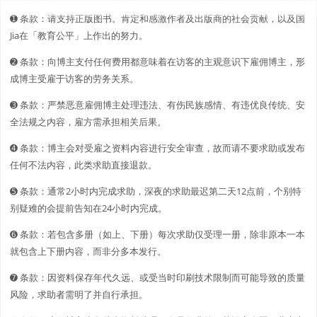
➊️ 条款：请支持正版图书。肯定和感激作者及出版商的社会贡献，以及国
Jia在「教育公平」上作出的努力。
➋️️ 条款：向博主支付任何费用都意味着在访客的主观意识下雇佣博主，形
成博主受雇于访客的劳务关系。
➌ 条款：严禁恶意雇佣博主处理违法、有伤民族感情、有违优良传统、安
全法规之内容，雇方需承担相关后果。
➍ 条款：博主会对受雇之资料内容进行安全审查，故而请不要求助或发布
任何不法内容，此类求助直接退款。
➎ 条款：通常2小时内完成求助，深夜的求助最迟第二天12点前，个别特
别疑难的会提前告知在24小时内完成。
➏ 条款：若包含多册（如上、下册）每次求助仅受理一册，除非原本一本
就包含上下册内容，而非分多本发行。
➐ 条款：因资料保存年代久远、或受当时印刷技术限制而可能导致的质量
风险，求助者需明了并自行承担。