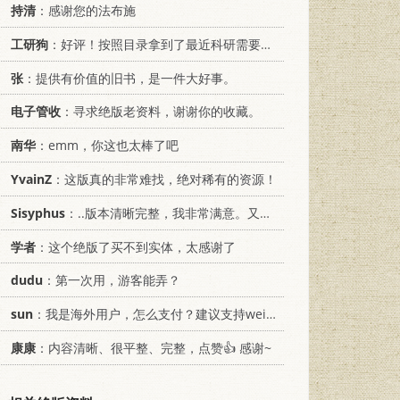
持清
：感谢您的法布施
工研狗
：好评！按照目录拿到了最近科研需要的材料！
张
：提供有价值的旧书，是一件大好事。
电子管收
：寻求绝版老资料，谢谢你的收藏。
南华
：emm，你这也太棒了吧
YvainZ
：这版真的非常难找，绝对稀有的资源！
Sisyphus
：..版本清晰完整，我非常满意。又及，这本《话语的真相》...
学者
：这个绝版了买不到实体，太感谢了
dudu
：第一次用，游客能弄？
sun
：我是海外用户，怎么支付？建议支持weixin支付
康康
：内容清晰、很平整、完整，点赞👍 感谢~