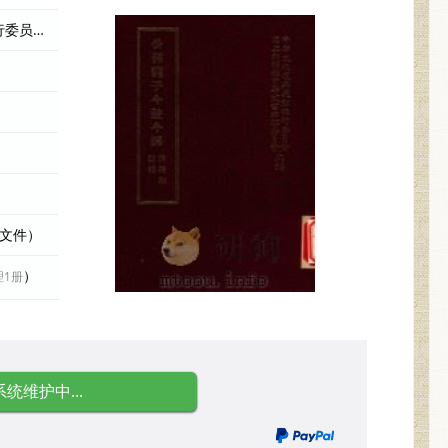
陈癸淼注译；中华文化复兴运动推行委员会，国立编译馆中华丛书编 编者
际文件）
）
理1册
系统维护中...