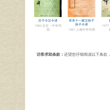
庄子今注今译
宋本十一家注孙子
孙子今译
1983 北京：中华书
197
局
1961 上海中华书局
访客求助条款：
还望您仔细阅读以下条款