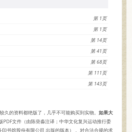
1
1
14
41
68
111
143
代较久的资料都绝版了，几乎不可能购买到实物。
如果大
版PDF文件（由陈癸淼注译；中华文化复兴运动推行委
商务印书馆股份有限公司 出版的版本） 。对合法合规的求