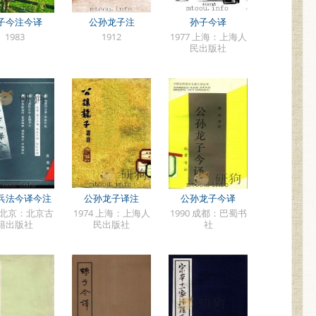
子今注今译
公孙龙子注
孙子今译
1983
1912
1977 上海：上海人
民出版社
兵法今译今注
公孙龙子译注
公孙龙子今译
3 北京：北京古
1974 上海：上海人
1990 成都：巴蜀书
籍出版社
民出版社
社