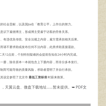
商的社会贡献，以及国Jia在「教育公平」上作出的努力。
主观意识下雇佣博主，形成博主受雇于访客的劳务关系。
情、有违优良传统、安全法规之内容，雇方需承担相关后果。
故而请不要求助或发布任何不法内容，此类求助直接退款。
二天12点前，个别特别疑难的会提前告知在24小时内完成。
理一册，除非原本一本就包含上下册内容，而非分多本发行。
限制而可能导致的质量风险，求助者需明了并自行承担。
，其设定参照了北京市
最低工资标准
时薪来推算。
），天翼云盘、微盘下载地址……暂未提供。
➥ PDF文