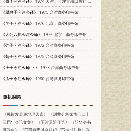
《墨子今注今译》
1974 天津：天津古籍出版社 7805040907
《尉缭子今注今译》
1975 台湾商务印书馆
《吴子今注今译》
1976 北京：商务印书馆
《太公六韬今注今译》
1976 北京：商务印书馆
《孙子今注今译》
1972 台湾商务印书馆
《荀子今注今译》
1975 台湾商务印书馆
《庄子今注今译 下》
1978 台湾商务印书馆
《孟子今注今译》
1980 台湾商务印书馆
随机翻阅
《民族发展底地理因素》
《测井分析家协会二十
三届年会论文集》
《王汝贵近作选》
《胡华令书
画选集》
《国际货币基金组织《不定期刊物》选