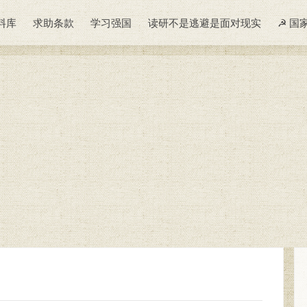
料库
求助条款
学习强国
读研不是逃避是面对现实
☭ 国