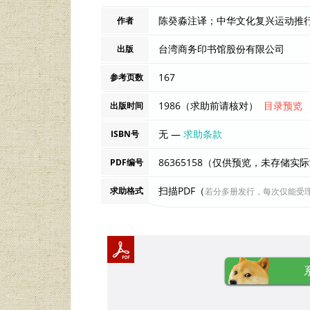
作者
台湾商务印书馆股份有限公司
出版
167
参考页数
1986（求助前请核对）
目录预览
出版时间
无 —
求助条款
ISBN号
86365158（仅供预览，未存储实
PDF编号
扫描PDF（
求助格式
若分多册发行，每次仅能受