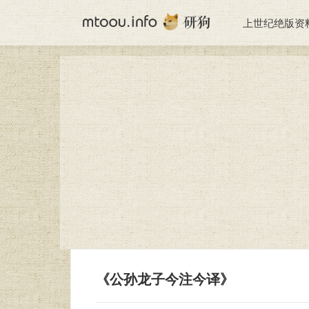
上世纪绝版资
《公孙龙子今注今译》