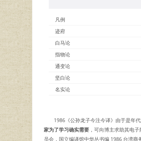
凡例
迹府
白马论
指物论
通变论
坚白论
名实论
1986《公孙龙子今注今译》由于是年
家为了学习确实需要
，可向博主求助其电子
员会，国立编译馆中华丛书编 1986 台湾