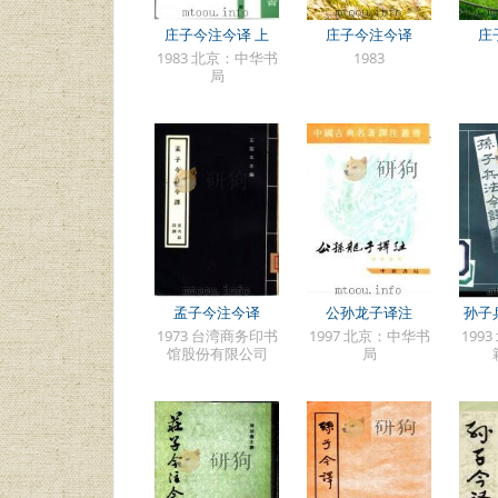
庄子今注今译 上
庄子今注今译
庄
1983 北京：中华书
1983
局
孟子今注今译
公孙龙子译注
孙子
1973 台湾商务印书
1997 北京：中华书
199
馆股份有限公司
局