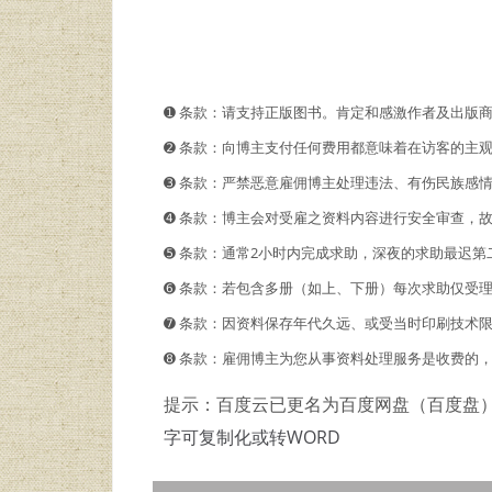
➊️ 条款：请支持正版图书。肯定和感激作者及出版
➋️️ 条款：向博主支付任何费用都意味着在访客的
➌ 条款：严禁恶意雇佣博主处理违法、有伤民族感
➍ 条款：博主会对受雇之资料内容进行安全审查，
➎ 条款：通常2小时内完成求助，深夜的求助最迟第
➏ 条款：若包含多册（如上、下册）每次求助仅受
➐ 条款：因资料保存年代久远、或受当时印刷技术
➑ 条款：雇佣博主为您从事资料处理服务是收费的
提示：百度云已更名为百度网盘（百度盘
字可复制化或转WORD