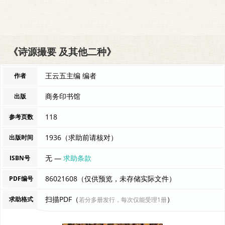
《诗源撮要 及其他二种》
王云五主编 编者
作者
商务印书馆
出版
118
参考页数
1936（求助前请核对）
出版时间
无 —
求助条款
ISBN号
86021608（仅供预览，未存储实际文件）
PDF编号
扫描PDF（
）
求助格式
若分多册发行，每次仅能受理1册