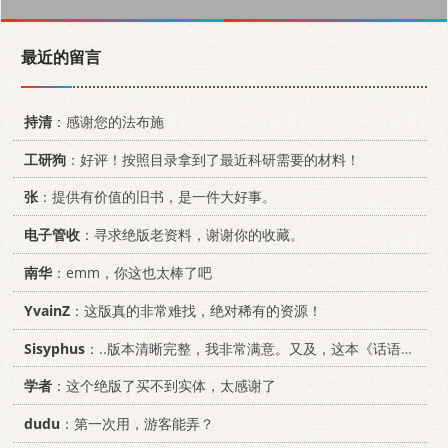
最近的留言
持清
：感谢您的法布施
工研狗
：好评！按照目录拿到了最近科研需要的材料！
张
：提供有价值的旧书，是一件大好事。
电子管收
：寻求绝版老资料，谢谢你的收藏。
南华
：emm，你这也太棒了吧
YvainZ
：这版真的非常难找，绝对稀有的资源！
Sisyphus
：..版本清晰完整，我非常满意。又及，这本《话语的真相》...
学者
：这个绝版了买不到实体，太感谢了
dudu
：第一次用，游客能弄？