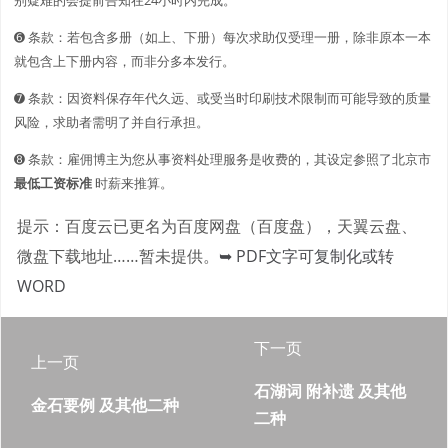
➏ 条款：若包含多册（如上、下册）每次求助仅受理一册，除非原本一本
就包含上下册内容，而非分多本发行。
➐ 条款：因资料保存年代久远、或受当时印刷技术限制而可能导致的质量
风险，求助者需明了并自行承担。
➑ 条款：雇佣博主为您从事资料处理服务是收费的，其设定参照了北京市
最低工资标准
时薪来推算。
提示：百度云已更名为百度网盘（百度盘），天翼云盘、
微盘下载地址……暂未提供。
➥ PDF文字可复制化或转
WORD
下一页
上一页
石湖词 附补遗 及其他
金石要例 及其他二种
二种