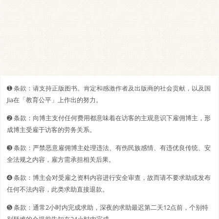
➊️ 条款：请支持正版图书。肯定和感激作者及出版商的社会贡献，以及国
Jia在「教育公平」上作出的努力。
➋️️ 条款：向博主支付任何费用都意味着在访客的主观意识下雇佣博主，形
成博主受雇于访客的劳务关系。
➌ 条款：严禁恶意雇佣博主处理违法、有伤民族感情、有违优良传统、安
全法规之内容，雇方需承担相关后果。
➍ 条款：博主会对受雇之资料内容进行安全审查，故而请不要求助或发布
任何不法内容，此类求助直接退款。
➎ 条款：通常2小时内完成求助，深夜的求助最迟第二天12点前，个别特
别疑难的会提前告知在24小时内完成。