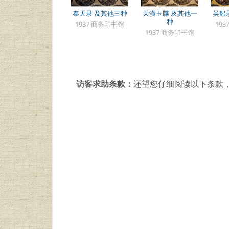
奉天录 及其他三种
天潢玉牒 及其他一
吴船
种
1937 商务印书馆
19
1937 商务印书馆
访客求助条款：
还望您仔细阅读以下条款