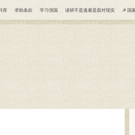
料库
求助条款
学习强国
读研不是逃避是面对现实
☭ 国