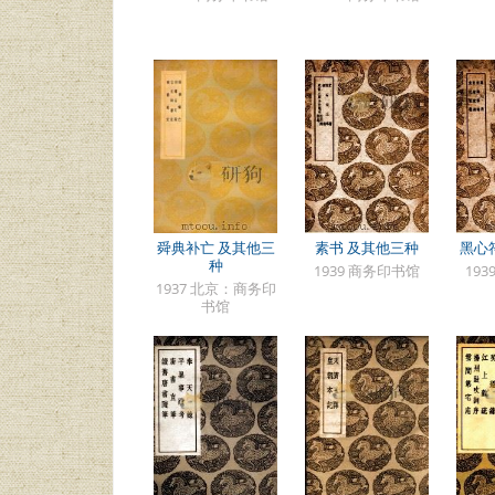
舜典补亡 及其他三
素书 及其他三种
黑心
种
1939 商务印书馆
19
1937 北京：商务印
书馆