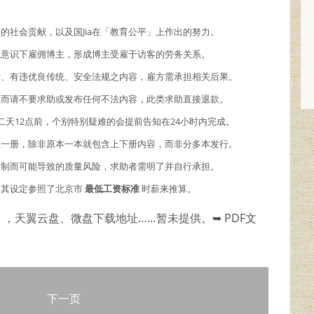
商的社会贡献，以及国Jia在「教育公平」上作出的努力。
主观意识下雇佣博主，形成博主受雇于访客的劳务关系。
情、有违优良传统、安全法规之内容，雇方需承担相关后果。
故而请不要求助或发布任何不法内容，此类求助直接退款。
二天12点前，个别特别疑难的会提前告知在24小时内完成。
理一册，除非原本一本就包含上下册内容，而非分多本发行。
限制而可能导致的质量风险，求助者需明了并自行承担。
，其设定参照了北京市
最低工资标准
时薪来推算。
），天翼云盘、微盘下载地址……暂未提供。
➥ PDF文
下一页