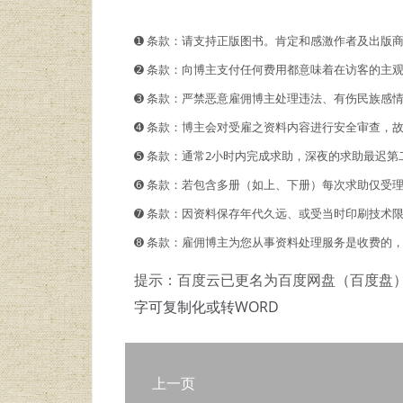
➊️ 条款：请支持正版图书。肯定和感激作者及出版
➋️️ 条款：向博主支付任何费用都意味着在访客的
➌ 条款：严禁恶意雇佣博主处理违法、有伤民族感
➍ 条款：博主会对受雇之资料内容进行安全审查，
➎ 条款：通常2小时内完成求助，深夜的求助最迟第
➏ 条款：若包含多册（如上、下册）每次求助仅受
➐ 条款：因资料保存年代久远、或受当时印刷技术
➑ 条款：雇佣博主为您从事资料处理服务是收费的
提示：百度云已更名为百度网盘（百度盘
字可复制化或转WORD
上一页