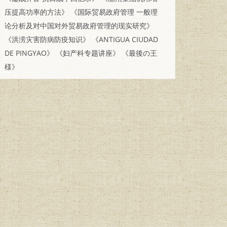
压提高功率的方法》
《国际贸易政府管理 一般理
论分析及对中国对外贸易政府管理的现实研究》
《洪涝灾害防病防疫知识》
《ANTIGUA CIUDAD
DE PINGYAO》
《妇产科专题讲座》
《最後の王
様》