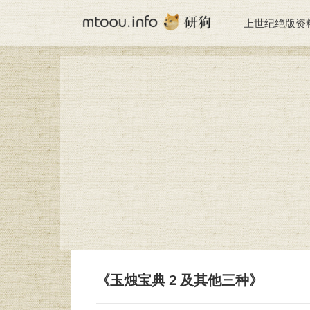
上世纪绝版资
《玉烛宝典 2 及其他三种》