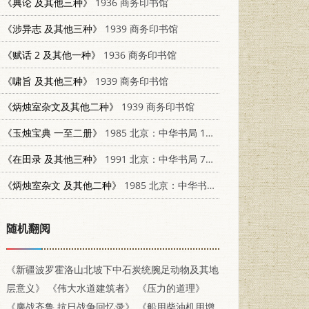
《典论 及其他三种》
1936 商务印书馆
《涉异志 及其他三种》
1939 商务印书馆
《赋话 2 及其他一种》
1936 商务印书馆
《啸旨 及其他三种》
1939 商务印书馆
《炳烛室杂文及其他二种》
1939 商务印书馆
《玉烛宝典 一至二册》
1985 北京：中华书局 17018·151
《在田录 及其他三种》
1991 北京：中华书局 7101008941
《炳烛室杂文 及其他二种》
1985 北京：中华书局 17018151
随机翻阅
《新疆波罗霍洛山北坡下中石炭统腕足动物及其地
层意义》
《伟大水道建筑者》
《压力的道理》
《鏖战齐鲁 抗日战争回忆录》
《船用柴油机用增