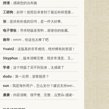
持清
：感谢您的法布施
工研狗
：好评！按照目录拿到了最近科研需要的材料！
张
：提供有价值的旧书，是一件大好事。
电子管收
：寻求绝版老资料，谢谢你的收藏。
南华
：emm，你这也太棒了吧
YvainZ
：这版真的非常难找，绝对稀有的资源！
Sisyphus
：..版本清晰完整，我非常满意。又及，这本《话语的真相》...
学者
：这个绝版了买不到实体，太感谢了
dudu
：第一次用，游客能弄？
sun
：我是海外用户，怎么支付？建议支持weixin支付
康康
：内容清晰、很平整、完整，点赞👍 感谢~