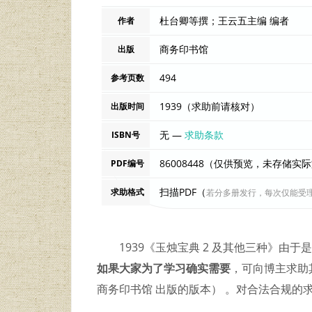
杜台卿等撰；王云五主编 编者
作者
商务印书馆
出版
494
参考页数
1939（求助前请核对）
出版时间
无 —
求助条款
ISBN号
86008448（仅供预览，未存储实
PDF编号
扫描PDF（
求助格式
若分多册发行，每次仅能受
1939《玉烛宝典 2 及其他三种》
如果大家为了学习确实需要
，可向博主求助其
商务印书馆 出版的版本） 。对合法合规的