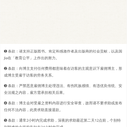
➊️ 条款：请支持正版图书。肯定和感激作者及出版商的社会贡献，以及国
Jia在「教育公平」上作出的努力。
➋️️ 条款：向博主支付任何费用都意味着在访客的主观意识下雇佣博主，形
成博主受雇于访客的劳务关系。
➌ 条款：严禁恶意雇佣博主处理违法、有伤民族感情、有违优良传统、安
全法规之内容，雇方需承担相关后果。
➍ 条款：博主会对受雇之资料内容进行安全审查，故而请不要求助或发布
任何不法内容，此类求助直接退款。
➎ 条款：通常2小时内完成求助，深夜的求助最迟第二天12点前，个别特
别疑难的会提前告知在24小时内完成。