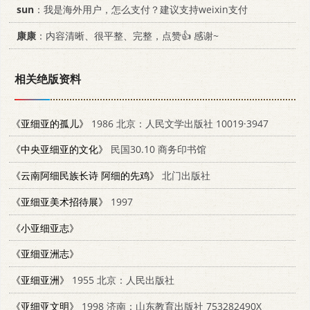
sun
：我是海外用户，怎么支付？建议支持weixin支付
康康
：内容清晰、很平整、完整，点赞👍 感谢~
相关绝版资料
《亚细亚的孤儿》
1986 北京：人民文学出版社 10019·3947
《中央亚细亚的文化》
民国30.10 商务印书馆
《云南阿细民族长诗 阿细的先鸡》
北门出版社
《亚细亚美术招待展》
1997
《小亚细亚志》
《亚细亚洲志》
《亚细亚洲》
1955 北京：人民出版社
《亚细亚文明》
1998 济南：山东教育出版社 753282490X