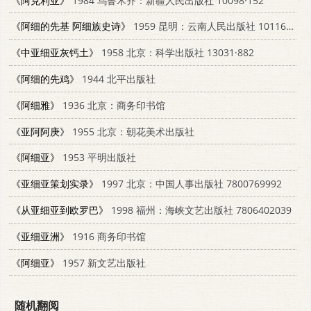
《阿克利亚》
1984 乌鲁木齐：新疆人民出版社 10098·152
《阿细的先基 阿细族史诗》
1959 昆明：云南人民出版社 10116·300
《中亚细亚灰钙土》
1958 北京：科学出版社 13031·882
《阿细的先鸡》
1944 北平出版社
《阿细雅》
1936 北京：商务印书馆
《亚阿阿庚》
1955 北京：朝花美术出版社
《阿细亚》
1953 平明出版社
《亚细亚策划实录》
1997 北京：中国人事出版社 7800769992
《从亚细亚到欧罗巴》
1998 福州：海峡文艺出版社 7806402039
《亚细亚洲》
1916 商务印书馆
《阿细亚》
1957 新文艺出版社
随机翻阅