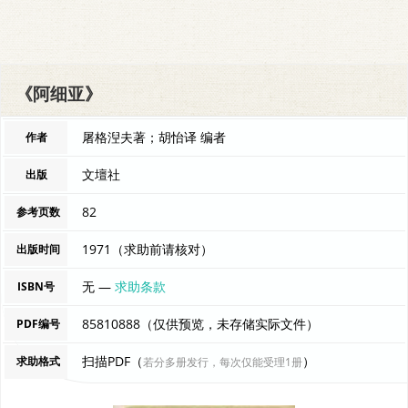
《阿细亚》
屠格湼夫著；胡怡译 编者
作者
文壇社
出版
82
参考页数
1971（求助前请核对）
出版时间
无 —
求助条款
ISBN号
85810888（仅供预览，未存储实际文件）
PDF编号
扫描PDF（
）
求助格式
若分多册发行，每次仅能受理1册