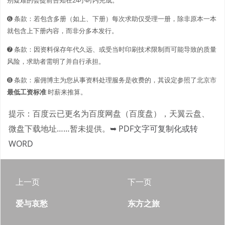
➏ 条款：若包含多册（如上、下册）每次求助仅受理一册，除非原本一本
就包含上下册内容，而非分多本发行。
➐ 条款：因资料保存年代久远、或受当时印刷技术限制而可能导致的质量
风险，求助者需明了并自行承担。
➑ 条款：雇佣博主为您从事资料处理服务是收费的，其设定参照了北京市
最低工资标准
时薪来推算。
提示：百度云已更名为百度网盘（百度盘），天翼云盘、
微盘下载地址……暂未提供。
➥ PDF文字可复制化或转
WORD
上一页
下一页
爱与哀愁
东方之旅