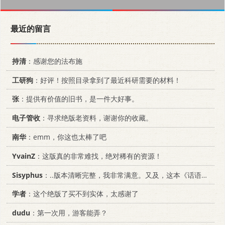
最近的留言
持清
：感谢您的法布施
工研狗
：好评！按照目录拿到了最近科研需要的材料！
张
：提供有价值的旧书，是一件大好事。
电子管收
：寻求绝版老资料，谢谢你的收藏。
南华
：emm，你这也太棒了吧
YvainZ
：这版真的非常难找，绝对稀有的资源！
Sisyphus
：..版本清晰完整，我非常满意。又及，这本《话语的真相》...
学者
：这个绝版了买不到实体，太感谢了
dudu
：第一次用，游客能弄？