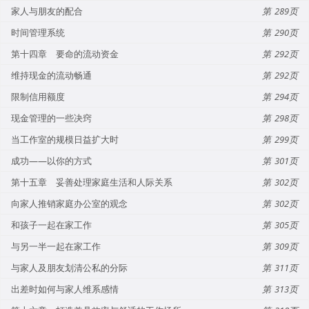
家人与朋友的配合
289
时间管理系统
290
第十四章 要命的流动资金
292
维持现金的流动畅通
292
限制信用额度
294
现金管理的一些决窍
298
当工作室的规模日益扩大时
299
成功——以你的方式
301
第十五章 妥善处理家庭生活和人际关系
302
向家人推销家庭办公室的观念
302
和孩子一起在家工作
305
与另一半一起在家工作
309
与家人及朋友划清公私的分际
311
出差时如何与家人维系感情
313