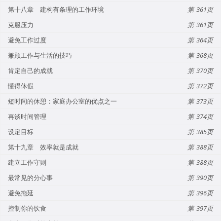
第十八章 建构有条理的工作环境
361
克服压力
361
避免工作过度
364
兼顾工作与生活的技巧
368
肯定自己的成就
370
懂得休假
372
短时间的休憩：家庭办公室的优点之一
373
再谈时间管理
374
设定目标
385
第十九章 效率就是成就
388
建立工作守则
388
最常见的分心事
390
避免拖延
396
控制你的饮食
397