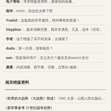
电子管收
：寻求绝版老资料，谢谢你的收藏。
南华
：emm，你这也太棒了吧
YvainZ
：这版真的非常难找，绝对稀有的资源！
Sisyphus
：..版本清晰完整，我非常满意。又及，这本《话语的真相》...
学者
：这个绝版了买不到实体，太感谢了
dudu
：第一次用，游客能弄？
sun
：我是海外用户，怎么支付？建议支持weixin支付
康康
：内容清晰、很平整、完整，点赞👍 感谢~
相关绝版资料
《世界的大趋势 《大趋势》简述》
1985 太原：山西人民出版社 17088·18
《新军事参考 21世纪战争趋势》