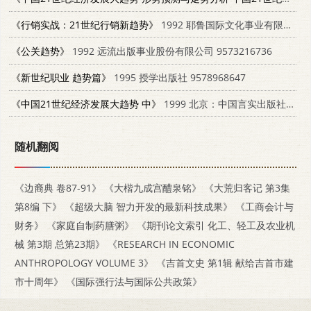
《行销实战：21世纪行销新趋势》
1992 耶鲁国际文化事业有限公司 9578635109
《公关趋势》
1992 远流出版事业股份有限公司 9573216736
《新世纪职业 趋势篇》
1995 授学出版社 9578968647
《中国21世纪经济发展大趋势 中》
1999 北京：中国言实出版社 7801281934
随机翻阅
《边裔典 卷87-91》
《大楷九成宫醴泉铭》
《大荒归客记 第3集
第8编 下》
《超级大脑 智力开发的最新科技成果》
《工商会计与
财务》
《家庭自制药膳粥》
《期刊论文索引 化工、轻工及农业机
械 第3期 总第23期》
《RESEARCH IN ECONOMIC
ANTHROPOLOGY VOLUME 3》
《吉首文史 第1辑 献给吉首市建
市十周年》
《国际强行法与国际公共政策》