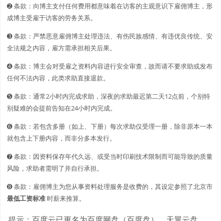
➋️️ 条款：向博主支付任何费用都意味着在访客的主观意识下雇佣博主，形
成博主受雇于访客的劳务关系。
➌ 条款：严禁恶意雇佣博主处理违法、有伤民族感情、有违优良传统、安
全法规之内容，雇方需承担相关后果。
➍ 条款：博主会对受雇之资料内容进行安全审查，故而请不要求助或发布
任何不法内容，此类求助直接退款。
➎ 条款：通常2小时内完成求助，深夜的求助最迟第二天12点前，个别特
别疑难的会提前告知在24小时内完成。
➏ 条款：若包含多册（如上、下册）每次求助仅受理一册，除非原本一本
就包含上下册内容，而非分多本发行。
➐ 条款：因资料保存年代久远、或受当时印刷技术限制而可能导致的质量
风险，求助者需明了并自行承担。
➑ 条款：雇佣博主为您从事资料处理服务是收费的，其设定参照了北京市
最低工资标准
时薪来推算。
提示：百度云已更名为百度网盘（百度盘），天翼云盘、