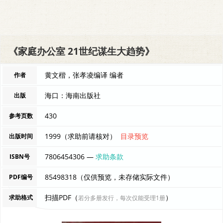
《家庭办公室 21世纪谋生大趋势》
黄文楷，张孝凌编译 编者
作者
海口：海南出版社
出版
430
参考页数
1999（求助前请核对）
目录预览
出版时间
7806454306 —
求助条款
ISBN号
85498318（仅供预览，未存储实际文件）
PDF编号
扫描PDF（
）
求助格式
若分多册发行，每次仅能受理1册