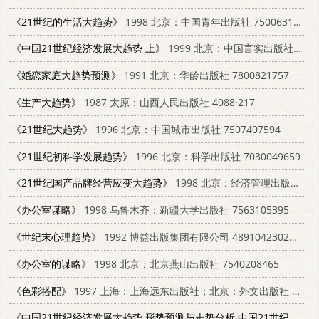
《21世纪的生活大趋势》
1998 北京：中国青年出版社 7500631162
《中国21世纪经济发展大趋势 上》
1999 北京：中国言实出版社 7801281934
《婚恋家庭大趋势预测》
1991 北京：华龄出版社 7800821757
《生产大趋势》
1987 太原：山西人民出版社 4088·217
《21世纪大趋势》
1996 北京：中国城市出版社 7507407594
《21世纪初科学发展趋势》
1996 北京：科学出版社 7030049659
《21世纪国产品牌经营应变大趋势》
1998 北京：经济管理出版社 7801186907
《办公室谋略》
1998 乌鲁木齐：新疆大学出版社 7563105395
《世纪末心理趋势》
1992 博益出版集团有限公司 4891042302100
《办公室的谋略》
1998 北京：北京燕山出版社 7540208465
《色彩搭配》
1997 上海：上海远东出版社；北京：外文出版社 7806137092
《中国21世纪经济发展大趋势 形势预测与走势分析 中国21世纪经济蓝皮书》