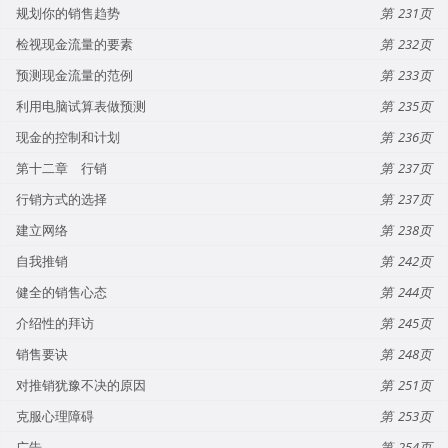
规划你的销售趋势
231
检视现金流量的要素
232
预测现金流量的范例
233
利用电脑试算表做预测
235
现金的控制和计划
236
第十二章 行销
237
行销方式的选择
237
建立网络
238
自我推销
242
健全的销售心态
244
介绍性的拜访
245
销售要诀
248
对推销犹豫不决的原因
251
克服心理障碍
253
广告
254