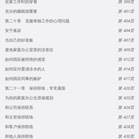
在家工作时的穿着
399
充分的睡眠很重要
401
第二十章 克服单独工作的心理问题
404
安于孤寂
404
当自己的好老板
407
避免家庭办公室里的沮丧症
409
如何因应被拒绝的感觉
412
如何应付爱浇冷水的人
414
如何因应同事的嫉妒
417
第二十一章 保持联络，常常露面
420
为你的家庭办公生涯做规划
420
和公司保持联系
424
和主管保持联络
427
和客户保持联络
428
和他人保持联络
430