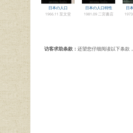
日本の人口
日本の人口特性
日
1966.11 至文堂
1981.09 二宮書店
197
访客求助条款：
还望您仔细阅读以下条款