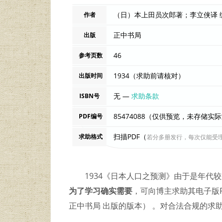
（日）本上田员次郎著；李立侠译 
作者
正中书局
出版
46
参考页数
1934（求助前请核对）
出版时间
无 —
求助条款
ISBN号
85474088（仅供预览，未存储实
PDF编号
扫描PDF（
求助格式
若分多册发行，每次仅能受
1934《日本人口之预测》由于是年代
为了学习确实需要
，可向博主求助其电子版P
正中书局 出版的版本） 。对合法合规的求