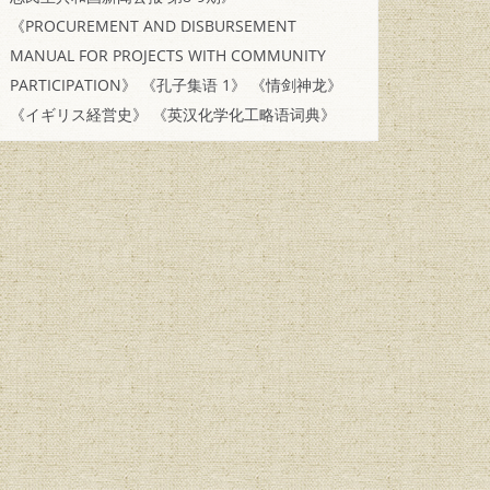
《PROCUREMENT AND DISBURSEMENT
MANUAL FOR PROJECTS WITH COMMUNITY
PARTICIPATION》
《孔子集语 1》
《情剑神龙》
《イギリス経営史》
《英汉化学化工略语词典》