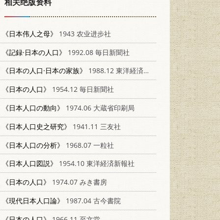
相关绝版资料
《日本伟人之母》
1943 农业进步社
《記録·日本の人口》
1992.08 毎日新聞社
《日本の人口·日本の家族》
1988.12 東洋経済新報社
《日本の人口》
1954.12 毎日新聞社
《日本人口の動向》
1974.06 大蔵省印刷局
《日本人口史之研究》
1941.11 三友社
《日本人口の分析》
1968.07 一粒社
《日本人口図説》
1954.10 東洋経済新報社
《日本の人口》
1974.07 みき書房
《現代日本人口論》
1987.04 古今書院
《日本の人口》
1966.11 至文堂