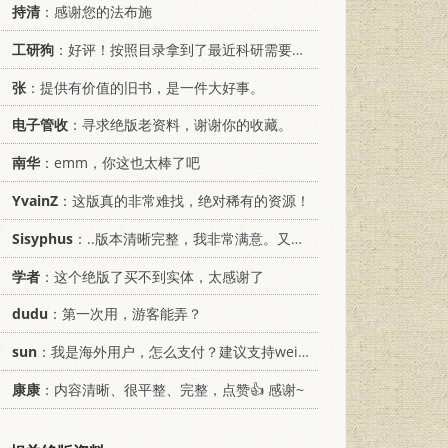
持清
：感谢您的法布施
工研狗
：好评！按照目录拿到了最近科研需要的材料！
张
：提供有价值的旧书，是一件大好事。
电子管收
：寻求绝版老资料，谢谢你的收藏。
南华
：emm，你这也太棒了吧
YvainZ
：这版真的非常难找，绝对稀有的资源！
Sisyphus
：..版本清晰完整，我非常满意。又及，这本《话语的真相》...
学者
：这个绝版了买不到实体，太感谢了
dudu
：第一次用，游客能弄？
sun
：我是海外用户，怎么支付？建议支持weixin支付
康康
：内容清晰、很平整、完整，点赞👍 感谢~