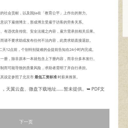
商的社会贡献，以及国Jia在「教育公平」上作出的努力。
主观意识下雇佣博主，形成博主受雇于访客的劳务关系。
情、有违优良传统、安全法规之内容，雇方需承担相关后果。
故而请不要求助或发布任何不法内容，此类求助直接退款。
二天12点前，个别特别疑难的会提前告知在24小时内完成。
理一册，除非原本一本就包含上下册内容，而非分多本发行。
限制而可能导致的质量风险，求助者需明了并自行承担。
，其设定参照了北京市
最低工资标准
时薪来推算。
），天翼云盘、微盘下载地址……暂未提供。
➥ PDF文
下一页