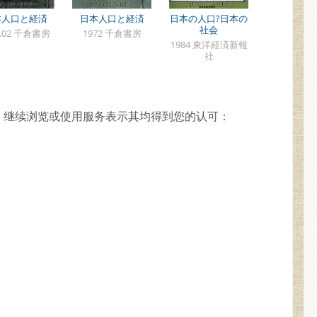
本人口と経済
日本人口と経済
日本の人口?日本の
社会
3.02 千倉書房
1972 千倉書房
1984 東洋経済新報
社
，继续浏览或使用服务表示其均得到您的认可：