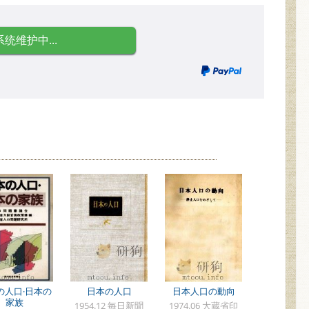
系统维护中...
の人口·日本の
日本の人口
日本人口の動向
家族
1954.12 毎日新聞
1974.06 大蔵省印