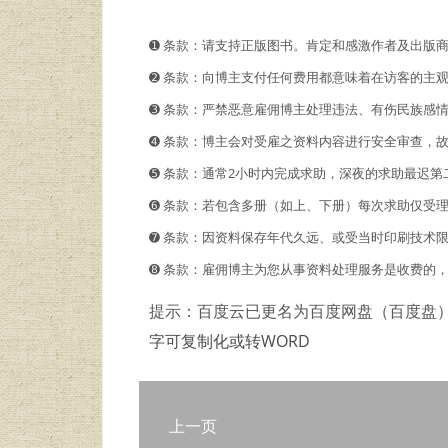
➊️ 条款：请支持正版图书。肯定和感激作者及出版
➋️️ 条款：向博主支付任何费用都意味着在访客的
➌ 条款：严禁恶意雇佣博主处理违法、有伤民族感
➍ 条款：博主会对受雇之资料内容进行安全审查，
➎ 条款：通常2小时内完成求助，深夜的求助最迟第
➏ 条款：若包含多册（如上、下册）每次求助仅受
➐ 条款：因资料保存年代久远、或受当时印刷技术
➑ 条款：雇佣博主为您从事资料处理服务是收费的
提示：百度云已更名为百度网盘（百度盘
字可复制化或转WORD
上一页