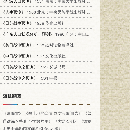
《区域人口预测》
1991 南京：南京大学出版社 7305011282
《人生预测》
1988 北京：中央民族学院出版社 7810010859
《日苏战争预测》
1938 华光出版社
《广东人口状况分析与预测》
1986 广州：中山大学出版社 17339·2
《英日战争预测》
1938 战时读物编译社
《中日战争预测》
1937 文化出版社
《日美战争之预测》
1929 长城书局
《日苏战争之预测》
1934 中报
随机翻阅
《夏雨雪》
《黑土地的恋情 刘文玉歌词选》
《普
通话练习手册 小学教师用》
《大足石刻》
《德意
志民主共和国新闻公报 第8-9期》