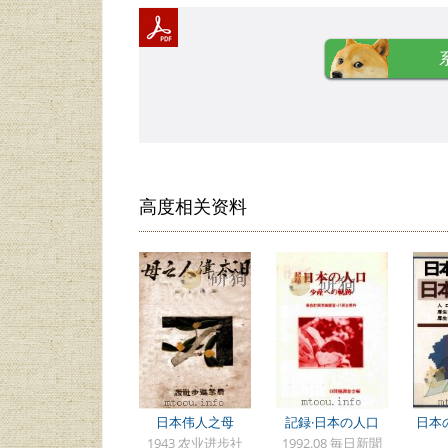
高度相关资料
日本伟人之母
記録·日本の人口
日本
1943 农业进步社
1992.08 毎日新聞