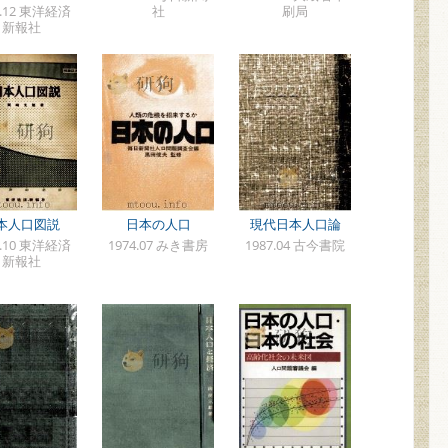
8.12 東洋経済
社
刷局
新報社
本人口図説
日本の人口
現代日本人口論
4.10 東洋経済
1974.07 みき書房
1987.04 古今書院
新報社