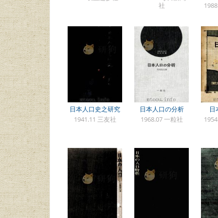
社
198
日本人口史之研究
日本人口の分析
日
1941.11 三友社
1968.07 一粒社
195