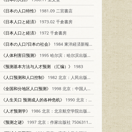
《日本の人口特性》
1981.09 二宮書店
《日本人口と経済》
1973.02 千倉書房
《日本人口と経済》
1972 千倉書房
《日本の人口?日本の社会》
1984 東洋経済新報社
《人体利害日预测》
1995 哈尔滨：哈尔滨出版社 7805578818
《预测基本方法与人才预测 （汇编）》
1983
《人口预测和人口控制》
1982 北京：人民出版社 4001·395
《全国和分地区人口预测》
1998 北京：中国人口出版社 780079413X
《人生关口 预测成人的各种危机》
1990 北京：知识出版社 7501503672
《人才预测学》
1986 北京：北京航空学院出版社 15432·031
《预测之谜》
1997 北京：作家出版社 7506311887