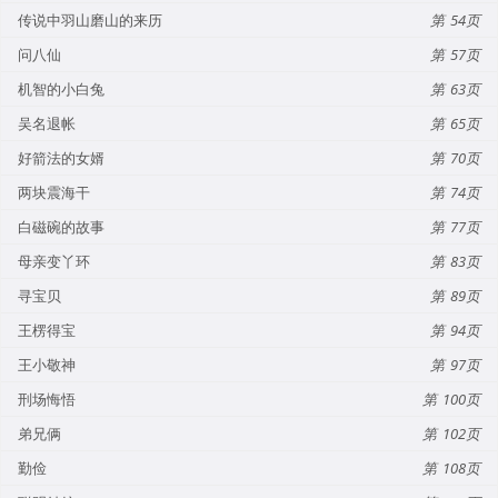
传说中羽山磨山的来历
54
问八仙
57
机智的小白兔
63
吴名退帐
65
好箭法的女婿
70
两块震海干
74
白磁碗的故事
77
母亲变丫环
83
寻宝贝
89
王楞得宝
94
王小敬神
97
刑场悔悟
100
弟兄俩
102
勤俭
108