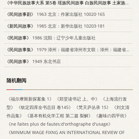
《中华民族故事大系 第5卷 瑶族民间故事 白族民间故事 土家族民间故事》
《民间故事剧》
1963 北京：作家出版社 10020·165
《新民间故事》
1985 北京：新华出版社 10203·181
《民间故事》
1986 沈阳：辽宁少年儿童出版社
《民间故事集》
1979 漳州：福建省漳州市文联；漳州：福建省漳州市文化馆
《民间故事》
1949 东北书店
随机翻阅
《福尔摩斯新探案集 1》
《郑堂读书记 上、中》
《上海流行发
型》
《钦定四库全书总目 卷145》
《梵天庐丛录 15》
《刘文清
作品集》
《基本有机化学工程 第二篇 裂解》
《趣味の四平街》
《ne faites plus de fautes:d'orthographe d'usage》
《MINMUM WAGE FIXNG AN INTERNATIONAL REVIEW OF