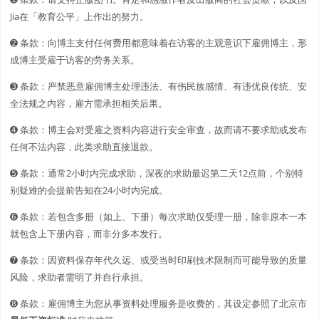
Jia在「教育公平」上作出的努力。
➋️️ 条款：向博主支付任何费用都意味着在访客的主观意识下雇佣博主，形
成博主受雇于访客的劳务关系。
➌ 条款：严禁恶意雇佣博主处理违法、有伤民族感情、有违优良传统、安
全法规之内容，雇方需承担相关后果。
➍ 条款：博主会对受雇之资料内容进行安全审查，故而请不要求助或发布
任何不法内容，此类求助直接退款。
➎ 条款：通常2小时内完成求助，深夜的求助最迟第二天12点前，个别特
别疑难的会提前告知在24小时内完成。
➏ 条款：若包含多册（如上、下册）每次求助仅受理一册，除非原本一本
就包含上下册内容，而非分多本发行。
➐ 条款：因资料保存年代久远、或受当时印刷技术限制而可能导致的质量
风险，求助者需明了并自行承担。
➑ 条款：雇佣博主为您从事资料处理服务是收费的，其设定参照了北京市