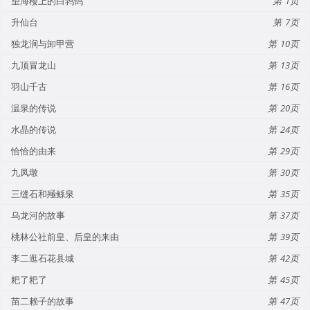
望海楼上的白鹁鸽
1
升仙台
7
独龙涧与卸甲营
10
九顶冒龙山
13
羽山千古
16
温泉的传说
20
水晶的传说
24
恰恰的由来
29
九凤墩
30
三缝石和殛鲧泉
35
乌龙河的故事
37
桃林公社前皇、后皇的来由
39
李二逛石花县城
42
耙了耙了
45
苗二赖子的故事
47