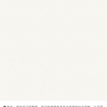
➊️ 条款：请支持正版图书。肯定和感激作者及出版商的社会贡献，以及国