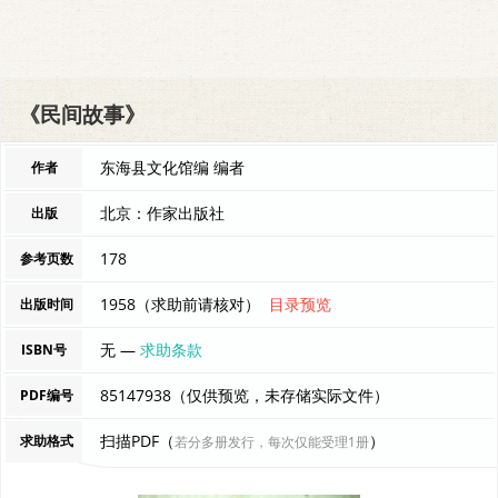
《民间故事》
东海县文化馆编 编者
作者
北京：作家出版社
出版
178
参考页数
1958（求助前请核对）
目录预览
出版时间
无 —
求助条款
ISBN号
85147938（仅供预览，未存储实际文件）
PDF编号
扫描PDF（
）
求助格式
若分多册发行，每次仅能受理1册