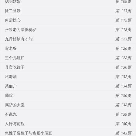
聪明姑娘
109
徐二除妖
113
何需操心
115
张果老为啥倒骑驴
118
九斤姑娘有才能
123
背老爷
126
三个儿媳妇
128
县官吃饺子
130
吃寿酒
132
某佃户
134
舔腚
136
属驴的大臣
138
不说九
139
人行与前程
140
急性子慢性子与贪图小便宜
143