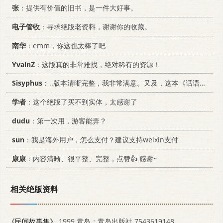
张
：提供有价值的旧书，是一件大好事。
电子管收
：寻求绝版老资料，谢谢你的收藏。
南华
：emm，你这也太棒了吧
YvainZ
：这版真的非常难找，绝对稀有的资源！
Sisyphus
：..版本清晰完整，我非常满意。又及，这本《话语的真相》...
学者
：这个绝版了买不到实体，太感谢了
dudu
：第一次用，游客能弄？
sun
：我是海外用户，怎么支付？建议支持weixin支付
康康
：内容清晰、很平整、完整，点赞👍 感谢~
相关绝版资料
《民间故事集》
1999 青岛：青岛出版社 7543619148