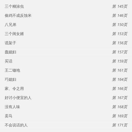
三个糊涂虫
145
偷鸡不成反蚀米
146
八兄弟
150
三个闺女婿
153
谎架子
156
蠢媳妇
157
买话
159
王二锄地
161
巧媳妇
164
家、令之用
166
好讨小便宜的人
167
没有人味
168
卖马
169
不会说话的人
171