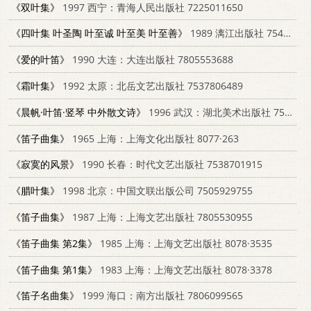
《双叶集》
1997 西宁：青海人民出版社 7225011650
《四叶集 叶圣陶 叶至诚 叶至美 叶至善》
1989 漓江出版社 7540704985
《爱的叶笛》
1990 大连：大连出版社 7805553688
《霜叶集》
1992 太原：北岳文艺出版社 7537806489
《晨帆·叶笛·竖琴 中外散文诗》
1996 武汉：湖北美术出版社 7539405341
《笛子曲集》
1965 上海：上海文化出版社 8077·263
《寂寞的风景》
1990 长春：时代文艺出版社 7538701915
《腊叶集》
1998 北京：中国文联出版公司 7505929755
《笛子曲集》
1987 上海：上海文艺出版社 7805530955
《笛子曲集 第2集》
1985 上海：上海文艺出版社 8078·3535
《笛子曲集 第1集》
1983 上海：上海文艺出版社 8078·3378
《笛子名曲集》
1999 海口：南方出版社 7806099565