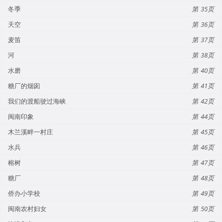
冬季
35
天空
36
麦笛
37
河
38
水磨
40
糖厂的烟囱
41
我们的渡船驶过海峡
42
闽南印象
44
木兰溪畔一村庄
45
水兵
46
榕树
47
糖厂
48
侨办小学校
49
闽南农村妇女
50