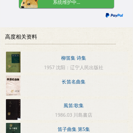
系统维护中...
高度相关资料
柳笛集 诗集
1957 沈阳：辽宁人民出版社
长笛名曲集
風笛:歌集
1986.03 川島書店
笛子曲集 第5集