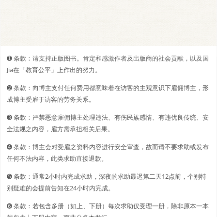
➊️ 条款：请支持正版图书。肯定和感激作者及出版商的社会贡献，以及国
Jia在「教育公平」上作出的努力。
➋️️ 条款：向博主支付任何费用都意味着在访客的主观意识下雇佣博主，形
成博主受雇于访客的劳务关系。
➌ 条款：严禁恶意雇佣博主处理违法、有伤民族感情、有违优良传统、安
全法规之内容，雇方需承担相关后果。
➍ 条款：博主会对受雇之资料内容进行安全审查，故而请不要求助或发布
任何不法内容，此类求助直接退款。
➎ 条款：通常2小时内完成求助，深夜的求助最迟第二天12点前，个别特
别疑难的会提前告知在24小时内完成。
➏ 条款：若包含多册（如上、下册）每次求助仅受理一册，除非原本一本