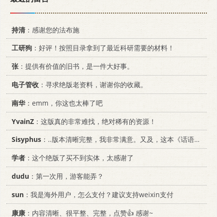
持清
：感谢您的法布施
工研狗
：好评！按照目录拿到了最近科研需要的材料！
张
：提供有价值的旧书，是一件大好事。
电子管收
：寻求绝版老资料，谢谢你的收藏。
南华
：emm，你这也太棒了吧
YvainZ
：这版真的非常难找，绝对稀有的资源！
Sisyphus
：..版本清晰完整，我非常满意。又及，这本《话语的真相》...
学者
：这个绝版了买不到实体，太感谢了
dudu
：第一次用，游客能弄？
sun
：我是海外用户，怎么支付？建议支持weixin支付
康康
：内容清晰、很平整、完整，点赞👍 感谢~