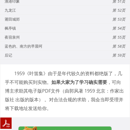
渔港印象
51
九龙江
52
莆田城郊
53
枫亭镇
54
夜宿泉州
55
蓝色的、南方的早晨呵
58
后记
59
1959《叶笛集》由于是年代较久的资料都绝版了，几
乎不可能购买到实物。
如果大家为了学习确实需要
，可向
博主求助其电子版PDF文件（由郭风著 1959 北京：作家出
版社 出版的版本） 。对合法合规的求助，我会当即受理并
将下载地址发送给你。