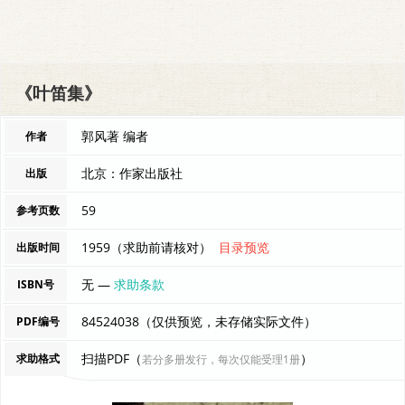
《叶笛集》
郭风著 编者
作者
北京：作家出版社
出版
59
参考页数
1959（求助前请核对）
目录预览
出版时间
无 —
求助条款
ISBN号
84524038（仅供预览，未存储实际文件）
PDF编号
扫描PDF（
）
求助格式
若分多册发行，每次仅能受理1册