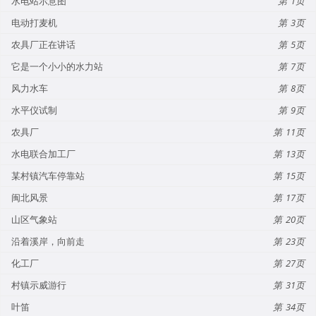
水电站示意图
1
电动打麦机
3
农具厂正在讲话
5
它是一个小小的水力站
7
风力水车
8
水平仪试制
9
农具厂
11
水电联合加工厂
13
某村镇汽车停靠站
15
闽北风景
17
山区气象站
20
沿着溪岸，向前走
23
化工厂
27
村镇示威游行
31
叶笛
34