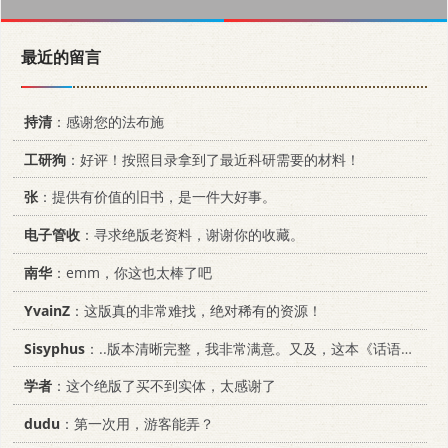
最近的留言
持清
：感谢您的法布施
工研狗
：好评！按照目录拿到了最近科研需要的材料！
张
：提供有价值的旧书，是一件大好事。
电子管收
：寻求绝版老资料，谢谢你的收藏。
南华
：emm，你这也太棒了吧
YvainZ
：这版真的非常难找，绝对稀有的资源！
Sisyphus
：..版本清晰完整，我非常满意。又及，这本《话语的真相》...
学者
：这个绝版了买不到实体，太感谢了
dudu
：第一次用，游客能弄？