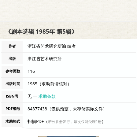
《剧本选辑 1985年 第5辑》
浙江省艺术研究所编 编者
作者
浙江省艺术研究所
出版
116
参考页数
1985（求助前请核对）
出版时间
无 —
求助条款
ISBN号
84377438（仅供预览，未存储实际文件）
PDF编号
扫描PDF（
）
求助格式
若分多册发行，每次仅能受理1册