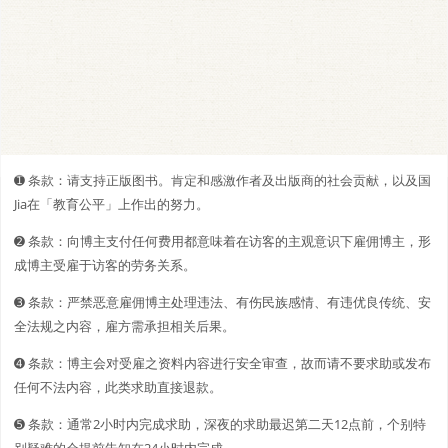
➊️ 条款：请支持正版图书。肯定和感激作者及出版商的社会贡献，以及国
Jia在「教育公平」上作出的努力。
➋️️ 条款：向博主支付任何费用都意味着在访客的主观意识下雇佣博主，形
成博主受雇于访客的劳务关系。
➌ 条款：严禁恶意雇佣博主处理违法、有伤民族感情、有违优良传统、安
全法规之内容，雇方需承担相关后果。
➍ 条款：博主会对受雇之资料内容进行安全审查，故而请不要求助或发布
任何不法内容，此类求助直接退款。
➎ 条款：通常2小时内完成求助，深夜的求助最迟第二天12点前，个别特
别疑难的会提前告知在24小时内完成。