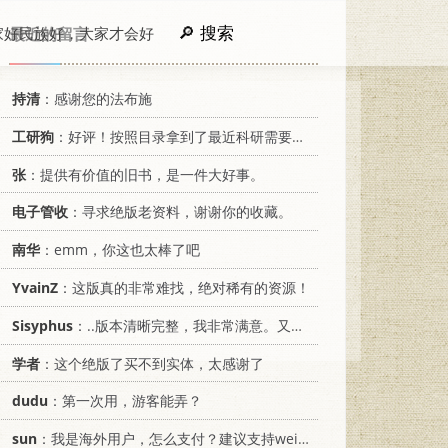
搜索
家好民族好，大家才会好
最近的留言
持清
：感谢您的法布施
工研狗
：好评！按照目录拿到了最近科研需要的材料！
张
：提供有价值的旧书，是一件大好事。
电子管收
：寻求绝版老资料，谢谢你的收藏。
南华
：emm，你这也太棒了吧
YvainZ
：这版真的非常难找，绝对稀有的资源！
Sisyphus
：..版本清晰完整，我非常满意。又及，这本《话语的真相》...
学者
：这个绝版了买不到实体，太感谢了
dudu
：第一次用，游客能弄？
sun
：我是海外用户，怎么支付？建议支持weixin支付