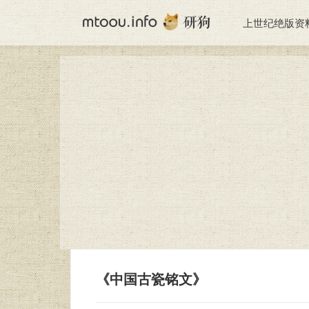
上世纪绝版资
《中国古瓷铭文》