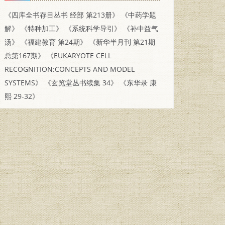
《四库全书存目丛书 经部 第213册》
《中药学题
解》
《特种加工》
《系统科学导引》
《补中益气
汤》
《福建教育 第24期》
《新华半月刊 第21期
总第167期》
《EUKARYOTE CELL
RECOGNITION:CONCEPTS AND MODEL
SYSTEMS》
《玄览堂丛书续集 34》
《东华录 康
熙 29-32》