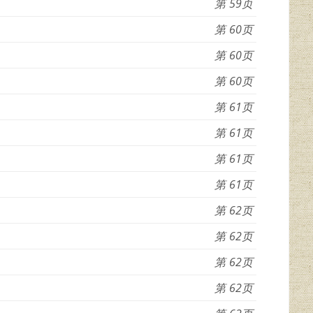
59
60
60
60
61
61
61
61
62
62
62
62