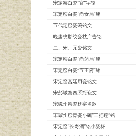
宋定窑白瓷“官”字铭
宋定窑白瓷“尚食局”铭
五代定窑瓷碗铭文
晚唐绞胎纹瓷枕广告铭
二、宋、元瓷铭文
宋定窑白瓷“尚药局”铭
宋定窑白瓷“五王府”铭
宋定窑宫廷用瓷铭文
宋彭城窑四系瓶瓷文
宋磁州窑瓷枕窑名款
宋耀州窑青瓷小碗“三把莲”铭
宋定窑“长寿酒”铭小瓷杯