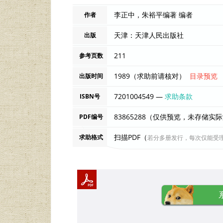
李正中，朱裕平编著 编者
作者
天津：天津人民出版社
出版
211
参考页数
1989（求助前请核对）
目录预览
出版时间
7201004549 —
求助条款
ISBN号
83865288（仅供预览，未存储实
PDF编号
扫描PDF（
求助格式
若分多册发行，每次仅能受