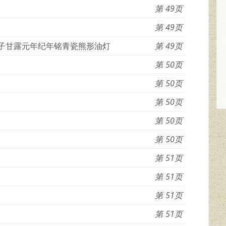
49
49
虎子甘露元年纪年铭青瓷熊形油灯
49
50
50
50
50
50
51
51
51
51