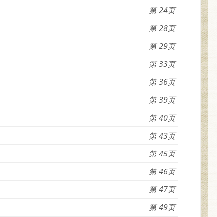
24
28
29
33
36
39
40
43
45
46
47
49