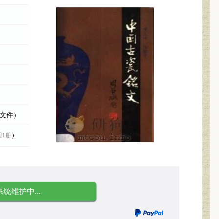
际文件）
）
理1册
系统维护中...