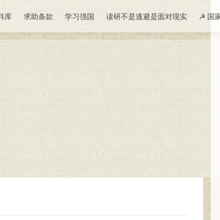
料库
求助条款
学习强国
读研不是逃避是面对现实
☭ 国