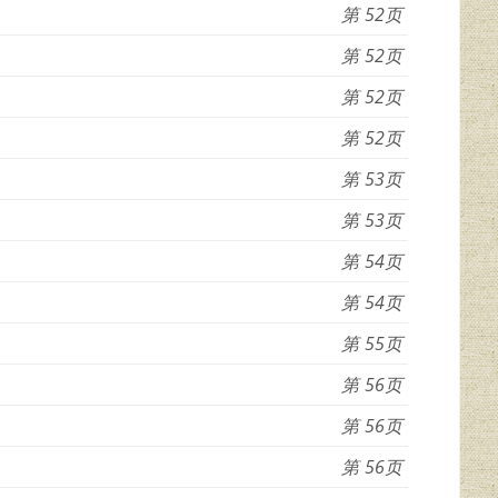
52
52
52
52
53
53
54
54
55
56
56
56