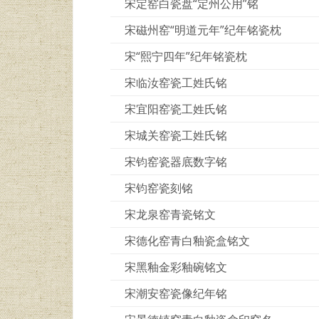
宋定窑白瓷盘“定州公用”铭
宋磁州窑“明道元年”纪年铭瓷枕
宋“熙宁四年”纪年铭瓷枕
宋临汝窑瓷工姓氏铭
宋宜阳窑瓷工姓氏铭
宋城关窑瓷工姓氏铭
宋钧窑瓷器底数字铭
宋钧窑瓷刻铭
宋龙泉窑青瓷铭文
宋德化窑青白釉瓷盒铭文
宋黑釉金彩釉碗铭文
宋潮安窑瓷像纪年铭