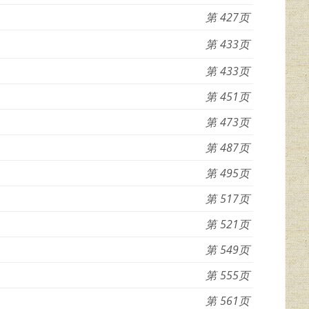
427
433
433
451
473
487
495
517
521
549
555
561