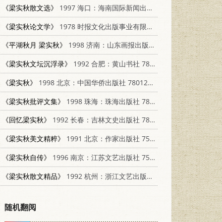
《梁实秋散文选》
1997 海口：海南国际新闻出版中心 7806093087
《梁实秋论文学》
1978 时报文化出版事业有限公司
《平湖秋月 梁实秋》
1998 济南：山东画报出版社 7806032894
《梁实秋文坛沉浮录》
1992 合肥：黄山书社 7805350019
《梁实秋》
1998 北京：中国华侨出版社 7801202287
《梁实秋批评文集》
1998 珠海：珠海出版社 7806074880
《回忆梁实秋》
1992 长春：吉林文史出版社 7805286132
《梁实秋美文精粹》
1991 北京：作家出版社 7506304163
《梁实秋自传》
1996 南京：江苏文艺出版社 7539909404
《梁实秋散文精品》
1992 杭州：浙江文艺出版社 753390463X
随机翻阅