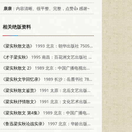
康康
：内容清晰、很平整、完整，点赞👍 感谢~
相关绝版资料
《梁实秋散文选》
1993 北京：朝华出版社 7505402242
《才子梁实秋》
1995 南昌：百花洲文艺出版社 7805795878
《梁实秋散文 2》
1989 北京：中国广播电视出版社 7504302333
《梁实秋文学回忆录》
1989 长沙：岳麓书社 7805201374
《梁实秋散文鉴赏》
1991 太原：北岳文艺出版社 7537805725
《梁实秋抒情散文》
1991 北京：文化艺术出版社 7503909420
《梁实秋散文 第4集》
1989 北京：中国广播电视出版社 7504302430
《鲁迅梁实秋论战实录》
1997 北京：华龄出版社 7800828107