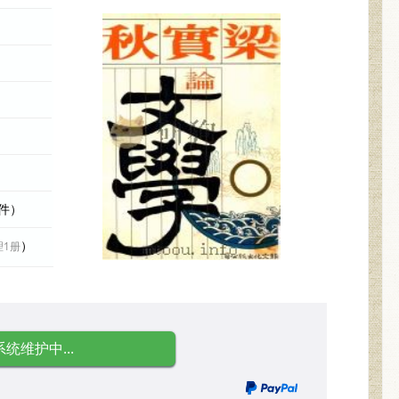
文件）
）
理1册
系统维护中...