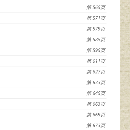
565
571
579
585
595
611
627
633
645
663
669
673