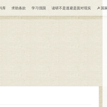
料库
求助条款
学习强国
读研不是逃避是面对现实
☭ 国