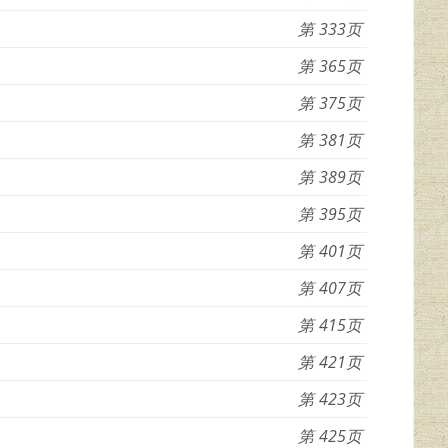
333
365
375
381
389
395
401
407
415
421
423
425