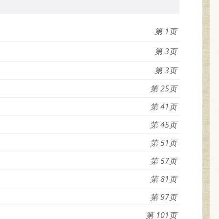
1
3
3
25
41
45
51
57
81
97
101