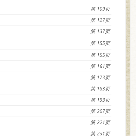
109
127
137
155
155
161
173
183
193
207
221
231