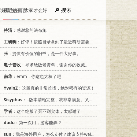
搜索
家好民族好，大家才会好
最近的留言
持清
：感谢您的法布施
工研狗
：好评！按照目录拿到了最近科研需要的材料！
张
：提供有价值的旧书，是一件大好事。
电子管收
：寻求绝版老资料，谢谢你的收藏。
南华
：emm，你这也太棒了吧
YvainZ
：这版真的非常难找，绝对稀有的资源！
Sisyphus
：..版本清晰完整，我非常满意。又及，这本《话语的真相》...
学者
：这个绝版了买不到实体，太感谢了
dudu
：第一次用，游客能弄？
sun
：我是海外用户，怎么支付？建议支持weixin支付