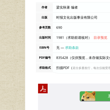
梁实秋著 编者
作者
时报文化出版事业有限公司
出版
690
参考页数
1981（求助前请核对）
目录预览
出版时间
无 —
求助条款
ISBN号
835428（仅供预览，未存储实际
PDF编号
扫描PDF（
求助格式
若分多册发行，每次仅能受