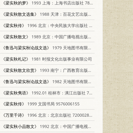
《梁实秋的梦》
1993 上海：上海书店出版社 780569687X
《梁实秋散文选集》
1988 天津：百花文艺出版社 7530601261
《梁实秋传》
1996 北京：中央民族大学出版社 7810017144
《梁实秋散文》
1989 北京：中国广播电视出版社 7504302236
《鲁迅与梁实秋论战文选》
1979 天地图书有限公司
《梁实秋札记》
1981 时报文化出版事业有限公司
《梁实秋散文欣赏》
1993 南宁：广西教育出版社 7543517558
《鲁迅与梁实秋论战文选》
1982 天地图书有限公司
《梁实秋隽语》
1992.01 桂林市：漓江出版社 7540709044
《梁实秋传》
1999 文国书局 9576006155
《万里千诗》
1996 北京：北京出版社 7200028320
《梁实秋小品散文》
1992 北京：中国广播电视出版社 7504318183