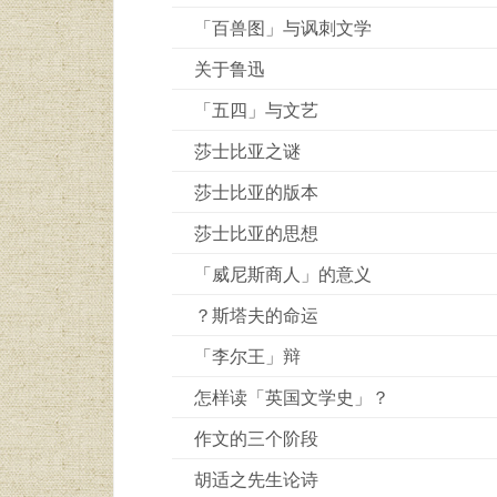
「百兽图」与讽刺文学
关于鲁迅
「五四」与文艺
莎士比亚之谜
莎士比亚的版本
莎士比亚的思想
「威尼斯商人」的意义
？斯塔夫的命运
「李尔王」辩
怎样读「英国文学史」？
作文的三个阶段
胡适之先生论诗