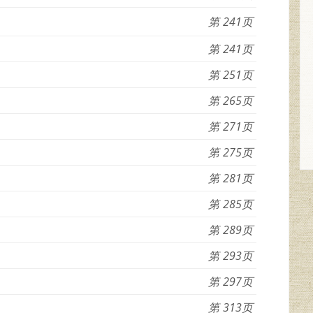
241
241
251
265
271
275
281
285
289
293
297
313