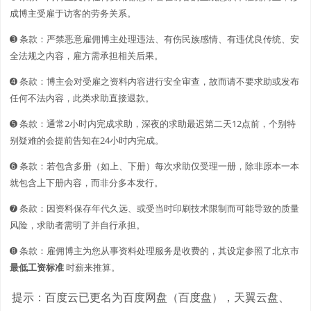
成博主受雇于访客的劳务关系。
➌ 条款：严禁恶意雇佣博主处理违法、有伤民族感情、有违优良传统、安
全法规之内容，雇方需承担相关后果。
➍ 条款：博主会对受雇之资料内容进行安全审查，故而请不要求助或发布
任何不法内容，此类求助直接退款。
➎ 条款：通常2小时内完成求助，深夜的求助最迟第二天12点前，个别特
别疑难的会提前告知在24小时内完成。
➏ 条款：若包含多册（如上、下册）每次求助仅受理一册，除非原本一本
就包含上下册内容，而非分多本发行。
➐ 条款：因资料保存年代久远、或受当时印刷技术限制而可能导致的质量
风险，求助者需明了并自行承担。
➑ 条款：雇佣博主为您从事资料处理服务是收费的，其设定参照了北京市
最低工资标准
时薪来推算。
提示：百度云已更名为百度网盘（百度盘），天翼云盘、