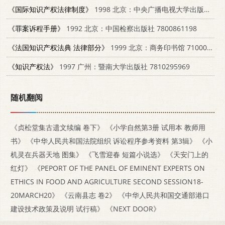
《国际知识产权法律制度》
1998 北京：中央广播电视大学出版社 7304016086
《罪案诉程手册》
1992 北京：中国检察出版社 7800861198
《法国知识产权法典 法律部分》
1999 北京：商务印书馆 710002823X
《知识产权法》
1997 广州：暨南大学出版社 7810295969
随机翻阅
《贞松堂集古遗文续编 卷下》
《小学自然第3册 试用本 教师用
书》
《中华人民共和国法院组织 诉讼程序参考资料 第3辑》
《小
机灵在兵器天地 图集》
《飞雪迎春 短篇小说选》
《天安门上的
红灯》
《PEPORT OF THE PANEL OF EMINENT EXPERTS ON
ETHICS IN FOOD AND AGRICULTURE SECOND SESSION18-
20MARCH20》
《云南县志 卷2》
《中华人民共和国交通部港口
建设技术政策及说明 试行稿》
《NEXT DOOR》