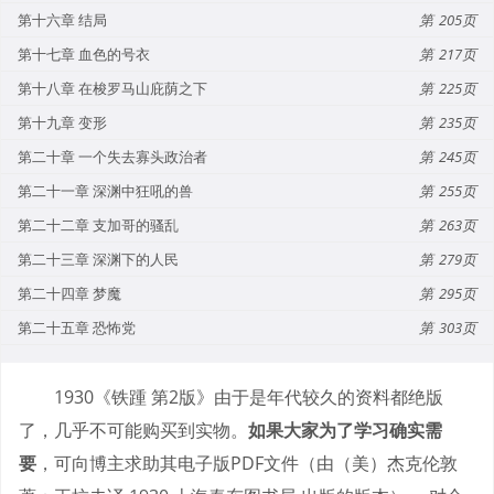
第十六章 结局
205
第十七章 血色的号衣
217
第十八章 在梭罗马山庇荫之下
225
第十九章 变形
235
第二十章 一个失去寡头政治者
245
第二十一章 深渊中狂吼的兽
255
第二十二章 支加哥的骚乱
263
第二十三章 深渊下的人民
279
第二十四章 梦魔
295
第二十五章 恐怖党
303
1930《铁踵 第2版》由于是年代较久的资料都绝版
了，几乎不可能购买到实物。
如果大家为了学习确实需
要
，可向博主求助其电子版PDF文件（由（美）杰克伦敦