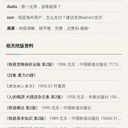
dudu
：第一次用，游客能弄？
sun
：我是海外用户，怎么支付？建议支持weixin支付
康康
：内容清晰、很平整、完整，点赞👍 感谢~
相关绝版资料
《铁路货物保价运输 第2版》
1996 北京：中国铁道出版社 7113022286
《詩集 重力の踵》
《ポカホンタス》
1995.07 竹書房
《人的颂讃 大踵进杂文集 第2集》
1958 北京：作家出版社 10020·950
《铁道概论 第2版》
1990 北京：中国铁道出版社
《铁路基本知识 第2版》
1989 北京：中国铁道出版社 15043·3156