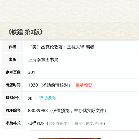
《铁踵 第2版》
（美）杰克伦敦著；王抗夫译 编者
作者
上海泰东图书局
出版
301
参考页数
1930（求助前请核对）
目录预览
出版时间
无 —
求助条款
ISBN号
83039988（仅供预览，未存储实际文件）
PDF编号
扫描PDF（
）
求助格式
若分多册发行，每次仅能受理1册