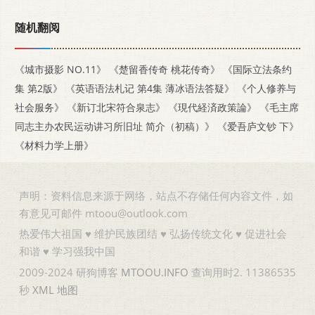
随机翻阅
《城市摄影 NO.11》
《楚留香传奇 桃花传奇》
《国际立法条约
集 第2版》
《英语语法札记 第4集 薄冰语法答疑》
《个人修养与
社会服务》
《新订北宋符合泉志》
《現代経済政策論》
《毛主席
同志主办农民运动讲习所旧址 简介（初稿）》
《爱吾庐文钞 下》
《材料力学上册》
声明：资料信息来源于网络，站点不存储任何内容文件，如
有意见可邮件 mtoou@outlook.com
热爱伟大祖国 ♥ 维护民族团结 ♥ 弘扬传统文化 ♥ 促进社会
和谐 ♥ 学习强我中国
2009-2024 研狗博客
MTOOU.INFO
查询用时2. 11386535
秒
XML
地图