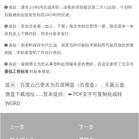
➎ 条款：通常2小时内完成求助，深夜的求助最迟第二天12点前，个别特
别疑难的会提前告知在24小时内完成。
➏ 条款：若包含多册（如上、下册）每次求助仅受理一册，除非原本一本
就包含上下册内容，而非分多本发行。
➐ 条款：因资料保存年代久远、或受当时印刷技术限制而可能导致的质量
风险，求助者需明了并自行承担。
➑ 条款：雇佣博主为您从事资料处理服务是收费的，其设定参照了北京市
最低工资标准
时薪来推算。
提示：百度云已更名为百度网盘（百度盘），天翼云盘、
微盘下载地址……暂未提供。
➥ PDF文字可复制化或转
WORD
上一页
下一页