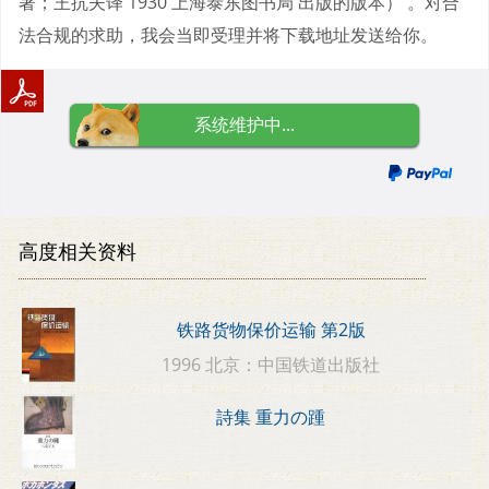
著；王抗夫译 1930 上海泰东图书局 出版的版本） 。对合
法合规的求助，我会当即受理并将下载地址发送给你。
系统维护中...
高度相关资料
铁路货物保价运输 第2版
1996 北京：中国铁道出版社
詩集 重力の踵