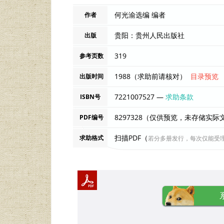
何光渝选编 编者
作者
贵阳：贵州人民出版社
出版
319
参考页数
1988（求助前请核对）
目录预览
出版时间
7221007527 —
求助条款
ISBN号
8297328（仅供预览，未存储实际
PDF编号
扫描PDF（
求助格式
若分多册发行，每次仅能受