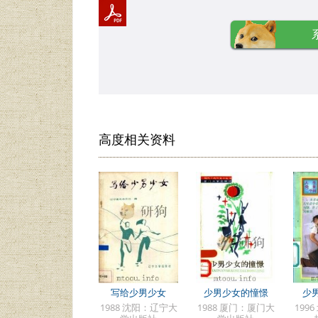
高度相关资料
写给少男少女
少男少女的憧憬
少男
1988 沈阳：辽宁大
1988 厦门：厦门大
199