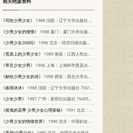
相关绝版资料
《写给少男少女》
1988 沈阳：辽宁大学出版社 756100429X
《少男少女的憧憬》
1988 厦门：厦门大学出版社 7561500904
《少男少女200问》
1996 北京：经济日报出版社 780127122X
《荒原上的少男少女》
1989 南昌：江西人民出版社 7210002901
《寄言少女少男》
1996 上海：上海科学普及出版社 7542712403
《献给少男少女的诗》
1990 西安：西北大学出版社 7560401678
《春雨沐沐》
1988 沈阳：辽宁大学出版社 7561002963
《少女少男》
1987 广州：新世纪出版社 7540500115
《摇曳的花季 少男少女心理探秘》
1991 北京：中国发展出版社 7800870618
《少男少女的情绪世界》
1990 北京：中国妇女出版社 7800160726
《美哉!少男少女》
1990 北京：中国文史出版社 7503400900