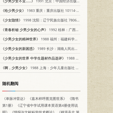
《少男少女不宜……》
1991 北京：中国经济出版社 7501712875
《给少男少女》
1983 重庆：重庆出版社 10114·43
《少女隐情》
1998 沈阳：辽宁民族出版社 7806440054
《青春析秘 少男少女的心声》
1992 桂林：广西师范大学出版社 7563313796
《少男少女的精神世界》
1988 福州：福建科学技术出版社 7533501136
《少男少女的新困惑》
1989 长沙：湖南人民出版社 7217005906
《少男少女的世界 中学生题材作品选评》
1988 南宁：广西教育出版社 7543503735
《啊，少男少女》
1988 上海：少年儿童出版社 7532400751
随机翻阅
《单脉冲雷达》
《嘉木样呼图克图世系》
《隋书
第1册》
《辽宁省中学试用课本英语第4册使用说
明》
《情报与文献科学技术概论》
《桃源县志 第