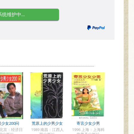
系统维护中...
少女200问
荒原上的少男少女
寄言少女少男
6 北京：经济日
1989 南昌：江西人
1996 上海：上海科