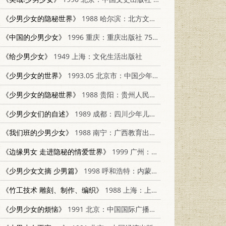
《少男少女的隐秘世界》
1988 哈尔滨：北方文艺出版社 7531701790
《中国的少男少女》
1996 重庆：重庆出版社 7536634595
《给少男少女》
1949 上海：文化生活出版社
《少男少女的世界》
1993.05 北京市：中国少年儿童出版社 7500718128
《少男少女的隐秘世界》
1988 贵阳：贵州人民出版社 7221007527
《少男少女们的自述》
1989 成都：四川少年儿童出版社 7536504926
《我们班的少男少女》
1988 南宁：广西教育出版社 7543504383
《边缘男女 走进隐秘的情爱世界》
1999 广州：广东人民出版社 7218031005
《少男少女文摘 少男篇》
1998 呼和浩特：内蒙古人民出版社 7204040794
《竹工技术 雕刻、制作、编织》
1988 上海：上海科学技术出版社 7532308723
《少男少女的烦恼》
1991 北京：中国国际广播出版社 7800358623