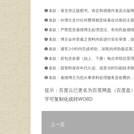
➊️ 条款：请支持正版图书。肯定和感激作者及出版
➋️️ 条款：向博主支付任何费用都意味着在访客的
➌ 条款：严禁恶意雇佣博主处理违法、有伤民族感
➍ 条款：博主会对受雇之资料内容进行安全审查，
➎ 条款：通常2小时内完成求助，深夜的求助最迟第
➏ 条款：若包含多册（如上、下册）每次求助仅受
➐ 条款：因资料保存年代久远、或受当时印刷技术
➑ 条款：雇佣博主为您从事资料处理服务是收费的
提示：百度云已更名为百度网盘（百度盘
字可复制化或转WORD
上一页