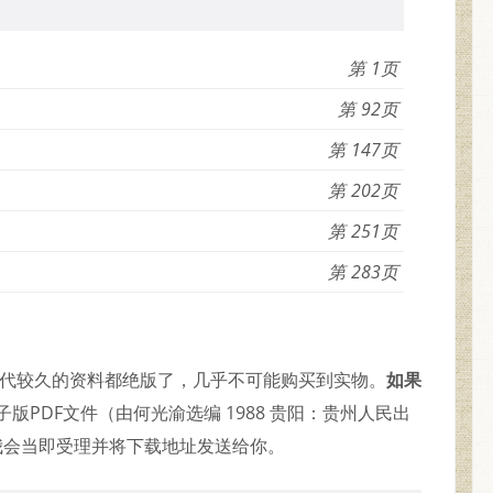
1
92
147
202
251
283
年代较久的资料都绝版了，几乎不可能购买到实物。
如果
版PDF文件（由何光渝选编 1988 贵阳：贵州人民出
我会当即受理并将下载地址发送给你。