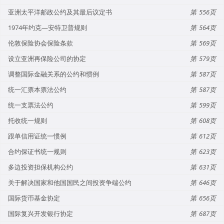
亚洲太平洋邮政公约及其最后议定书
556
1974年约克—安特卫普规则
564
伦敦保险协会保险条款
569
设立亚洲再保险公司的协定
579
调整国际金融关系的公约和惯例
587
统一汇票本票法公约
587
统一支票法公约
599
托收统一规则
608
跟单信用证统一惯例
612
合约保证书统一规则
623
多边投资担保机构公约
631
关于解决国家和他国国民之间投资争端公约
646
国际货币基金协定
656
国际复兴开发银行协定
687