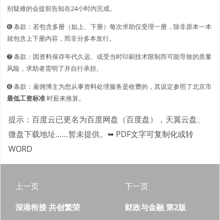
别疑难的会提前告知在24小时内完成。
➏ 条款：若包含多册（如上、下册）每次求助仅受理一册，除非原本一本
就包含上下册内容，而非分多本发行。
➐ 条款：因资料保存年代久远、或受当时印刷技术限制而可能导致的质量
风险，求助者需明了并自行承担。
➑ 条款：雇佣博主为您从事资料处理服务是收费的，其设定参照了北京市
最低工资标准
时薪来推算。
提示：百度云已更名为百度网盘（百度盘），天翼云盘、
微盘下载地址……暂未提供。
➥ PDF文字可复制化或转
WORD
上一页
下一页
深港衔接 共创繁荣
财政与金融 第2版