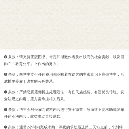
➊️ 条款：请支持正版图书。肯定和感激作者及出版商的社会贡献，以及国
Jia在「教育公平」上作出的努力。
➋️️ 条款：向博主支付任何费用都意味着在访客的主观意识下雇佣博主，形
成博主受雇于访客的劳务关系。
➌ 条款：严禁恶意雇佣博主处理违法、有伤民族感情、有违优良传统、安
全法规之内容，雇方需承担相关后果。
➍ 条款：博主会对受雇之资料内容进行安全审查，故而请不要求助或发布
任何不法内容，此类求助直接退款。
➎ 条款：通常2小时内完成求助，深夜的求助最迟第二天12点前，个别特