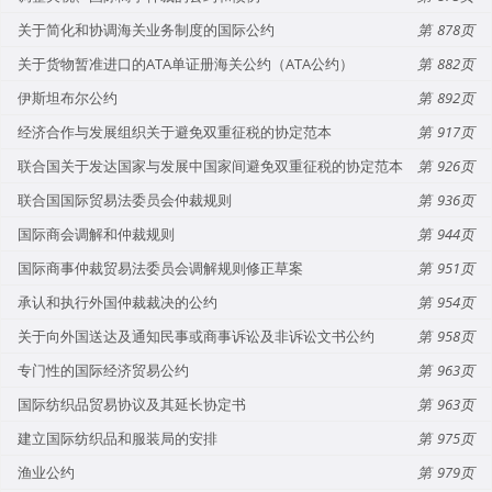
关于简化和协调海关业务制度的国际公约
878
关于货物暂准进口的ATA单证册海关公约（ATA公约）
882
伊斯坦布尔公约
892
经济合作与发展组织关于避免双重征税的协定范本
917
联合国关于发达国家与发展中国家间避免双重征税的协定范本
926
联合国国际贸易法委员会仲裁规则
936
国际商会调解和仲裁规则
944
国际商事仲裁贸易法委员会调解规则修正草案
951
承认和执行外国仲裁裁决的公约
954
关于向外国送达及通知民事或商事诉讼及非诉讼文书公约
958
专门性的国际经济贸易公约
963
国际纺织品贸易协议及其延长协定书
963
建立国际纺织品和服装局的安排
975
渔业公约
979