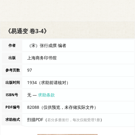
《易通变 卷3-4》
（宋）张行成撰 编者
作者
上海商务印书馆
出版
97
参考页数
1934（求助前请核对）
出版时间
无 —
求助条款
ISBN号
82088（仅供预览，未存储实际文件）
PDF编号
扫描PDF（
）
求助格式
若分多册发行，每次仅能受理1册