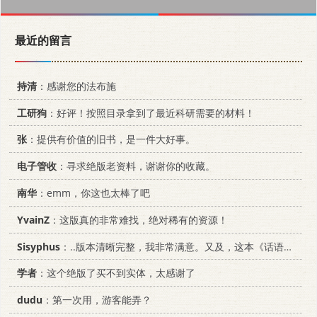
最近的留言
持清
：感谢您的法布施
工研狗
：好评！按照目录拿到了最近科研需要的材料！
张
：提供有价值的旧书，是一件大好事。
电子管收
：寻求绝版老资料，谢谢你的收藏。
南华
：emm，你这也太棒了吧
YvainZ
：这版真的非常难找，绝对稀有的资源！
Sisyphus
：..版本清晰完整，我非常满意。又及，这本《话语的真相》...
学者
：这个绝版了买不到实体，太感谢了
dudu
：第一次用，游客能弄？