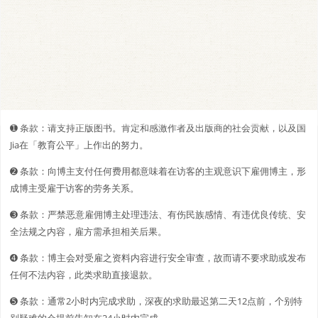
➊️ 条款：请支持正版图书。肯定和感激作者及出版商的社会贡献，以及国
Jia在「教育公平」上作出的努力。
➋️️ 条款：向博主支付任何费用都意味着在访客的主观意识下雇佣博主，形
成博主受雇于访客的劳务关系。
➌ 条款：严禁恶意雇佣博主处理违法、有伤民族感情、有违优良传统、安
全法规之内容，雇方需承担相关后果。
➍ 条款：博主会对受雇之资料内容进行安全审查，故而请不要求助或发布
任何不法内容，此类求助直接退款。
➎ 条款：通常2小时内完成求助，深夜的求助最迟第二天12点前，个别特
别疑难的会提前告知在24小时内完成。