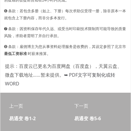
➏ 条款：若包含多册（如上、下册）每次求助仅受理一册，除非原本一本
就包含上下册内容，而非分多本发行。
➐ 条款：因资料保存年代久远、或受当时印刷技术限制而可能导致的质量
风险，求助者需明了并自行承担。
➑ 条款：雇佣博主为您从事资料处理服务是收费的，其设定参照了北京市
最低工资标准
时薪来推算。
提示：百度云已更名为百度网盘（百度盘），天翼云盘、
微盘下载地址……暂未提供。
➥ PDF文字可复制化或转
WORD
上一页
下一页
易通变 卷1-2
易通变 卷5-6