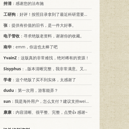
持清
：感谢您的法布施
工研狗
：好评！按照目录拿到了最近科研需要的材料！
张
：提供有价值的旧书，是一件大好事。
电子管收
：寻求绝版老资料，谢谢你的收藏。
南华
：emm，你这也太棒了吧
YvainZ
：这版真的非常难找，绝对稀有的资源！
Sisyphus
：..版本清晰完整，我非常满意。又及，这本《话语的真相》...
学者
：这个绝版了买不到实体，太感谢了
dudu
：第一次用，游客能弄？
sun
：我是海外用户，怎么支付？建议支持weixin支付
康康
：内容清晰、很平整、完整，点赞👍 感谢~