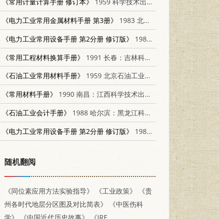
《常用计量计算手册 修订本》
1959 科学技术出版社 1051·110
《电力工业常用金属材料手册 第3册》
1983 北京：水利电力出版社 15143·5039
《电力工业常用设备手册 第2分册 修订版》
1982 北京：电力工业出版社 15036·4259
《常用工程材料换算手册》
1991 长春：吉林科学技术出版社 7538409149
《石油工业常用材料手册》
1959 北京石油工业出版社 15037·658
《常用材料手册》
1990 南昌：江西科学技术出版社 7539002603
《石油工业会计手册》
1988 哈尔滨：黑龙江科学技术出版社 7538805249
《电力工业常用设备手册 第2分册 修订版》
1982 北京：水利电力出版社 151436257
随机翻阅
《同位素应用方法实验指导》
《工业政策》
《贵
州各时代地层分区图及对比简表》
《中医伤科
学》
《中国近代历史故事》
《IRE