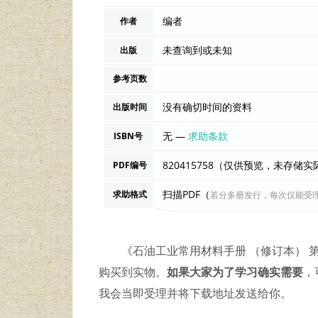
编者
作者
未查询到或未知
出版
参考页数
没有确切时间的资料
出版时间
无 —
求助条款
ISBN号
820415758（仅供预览，未存储
PDF编号
扫描PDF（
求助格式
若分多册发行，每次仅能受
《石油工业常用材料手册 （修订本）
购买到实物。
如果大家为了学习确实需要
，
我会当即受理并将下载地址发送给你。