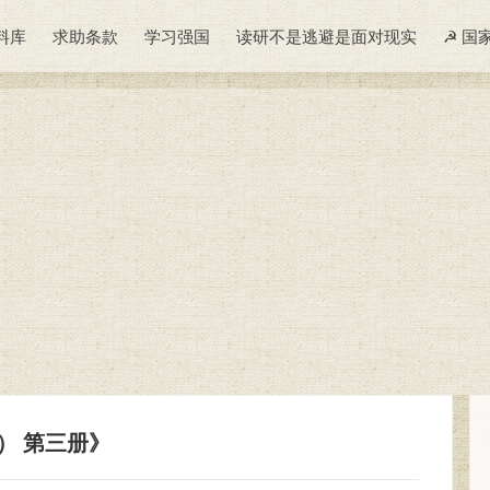
料库
求助条款
学习强国
读研不是逃避是面对现实
☭ 国
） 第三册》