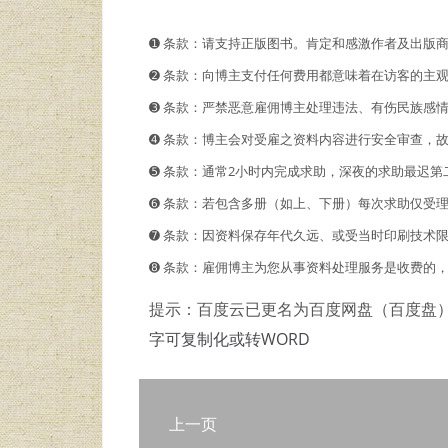
➊️ 条款：请支持正版图书。肯定和感激作者及出版
➋️️ 条款：向博主支付任何费用都意味着在访客的
➌ 条款：严禁恶意雇佣博主处理违法、有伤民族感
➍ 条款：博主会对受雇之资料内容进行安全审查，
➎ 条款：通常2小时内完成求助，深夜的求助最迟第
➏ 条款：若包含多册（如上、下册）每次求助仅受
➐ 条款：因资料保存年代久远、或受当时印刷技术
➑ 条款：雇佣博主为您从事资料处理服务是收费的
提示：百度云已更名为百度网盘（百度盘
字可复制化或转WORD
上一页