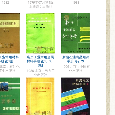
1982
1979年07月第1版
1983
上海译文出版社
工业常用材料
电力工业常用金属
新编石油商品知识
手册 第1册
材料手册 第1、2、
手册 修订本
3册
7 北京：石油化
1996 北京：中国石
工业出版社
1980 北京：电力工
化出版社
业出版社