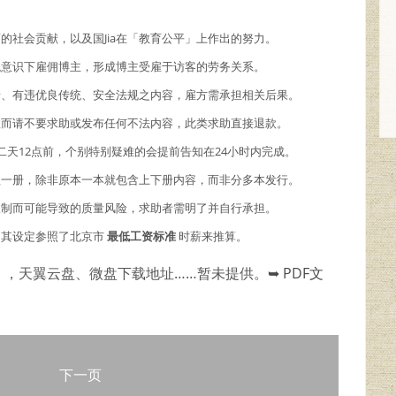
商的社会贡献，以及国Jia在「教育公平」上作出的努力。
主观意识下雇佣博主，形成博主受雇于访客的劳务关系。
情、有违优良传统、安全法规之内容，雇方需承担相关后果。
故而请不要求助或发布任何不法内容，此类求助直接退款。
二天12点前，个别特别疑难的会提前告知在24小时内完成。
理一册，除非原本一本就包含上下册内容，而非分多本发行。
限制而可能导致的质量风险，求助者需明了并自行承担。
，其设定参照了北京市
最低工资标准
时薪来推算。
），天翼云盘、微盘下载地址……暂未提供。
➥ PDF文
下一页