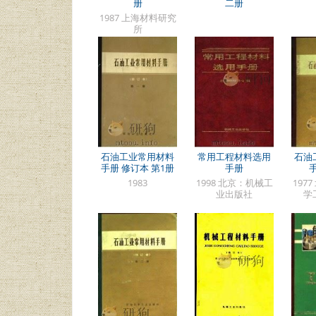
册
二册
1987 上海材料研究
所
石油工业常用材料
常用工程材料选用
石油
手册 修订本 第1册
手册
1983
1998 北京：机械工
197
业出版社
学