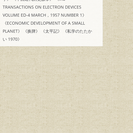
TRANSACTIONS ON ELECTRON DEVICES
VOLUME ED-4 MARCH，1957 NUMBER 1》
《ECONOMIC DEVELOPMENT OF A SMALL
PLANET》
《换牌》
《太平記》
《私学のたたか
い 1970》