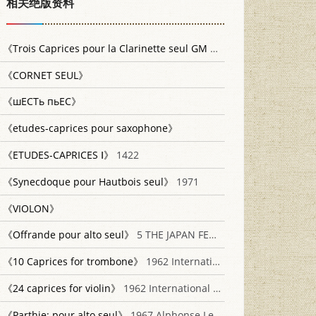
相关绝版资料
《Trois Caprices pour la Clarinette seul GM 1397》
1992 Edition 
《CORNET SEUL》
《шECTь пьEC》
《etudes-caprices pour saxophone》
《ETUDES-CAPRICES Ⅰ》
1422
《Synecdoque pour Hautbois seul》
1971
《VIOLON》
《Offrande pour alto seul》
5 THE JAPAN FEDERATION OF COMPOSERS
《10 Caprices for trombone》
1962 International Music Company
《24 caprices for violin》
1962 International Music Company
《Parthie: pour alto seul》
1967 Alphonse Leduc