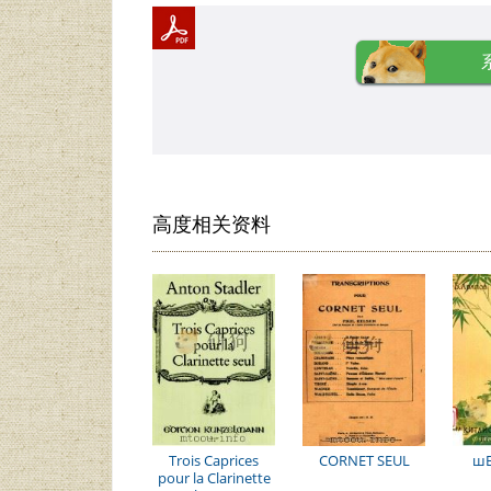
高度相关资料
Trois Caprices
CORNET SEUL
шE
pour la Clarinette