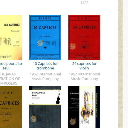
1422
nde pour alto
10 Caprices for
24 caprices for
seul
trombone
violin
THE JAPAN
1962 International
1962 International
ERATION OF
Music Company
Music Company
MPOSERS