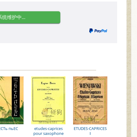
系统维护中...
CTь пьEC
etudes-caprices
ETUDES-CAPRICES
pour saxophone
Ⅰ