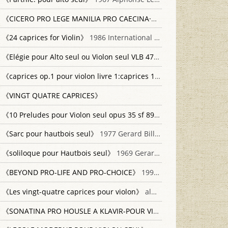
《CICERO PRO LEGE MANILIA PRO CAECINA·PROCLUENTIO PRO RABIRIO PERDUELLIONIS》
《24 caprices for Violin》
1986 International Music company
《Elégie pour Alto seul ou Violon seul VLB 47》
1945 SCHOTT Musi
《caprices op.1 pour violon livre 1:caprices 1 a 12 pour saxophone alto Mib》
《VINGT QUATRE CAPRICES》
《10 Preludes pour Violon seul opus 35 sf 8905》
1952 Schott Frer
《Sarc pour hautbois seul》
1977 Gerard Billaudot
《soliloque pour Hautbois seul》
1969 Gerard Billaudot
《BEYOND PRO-LIFE AND PRO-CHOICE》
1996 BEACON PRESS
《Les vingt-quatre caprices pour violon》
alphonse leduc editions musicales
《SONATINA PRO HOUSLE A KLAVIR-POUR VIOLON ET PIANO》
ME