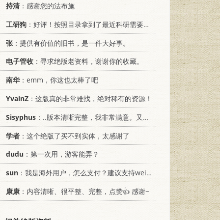
持清
：感谢您的法布施
工研狗
：好评！按照目录拿到了最近科研需要的材料！
张
：提供有价值的旧书，是一件大好事。
电子管收
：寻求绝版老资料，谢谢你的收藏。
南华
：emm，你这也太棒了吧
YvainZ
：这版真的非常难找，绝对稀有的资源！
Sisyphus
：..版本清晰完整，我非常满意。又及，这本《话语的真相》...
学者
：这个绝版了买不到实体，太感谢了
dudu
：第一次用，游客能弄？
sun
：我是海外用户，怎么支付？建议支持weixin支付
康康
：内容清晰、很平整、完整，点赞👍 感谢~