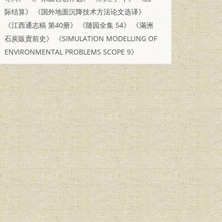
际结算》
《国外地面沉降技术方法论文选译》
《江西通志稿 第40册》
《随园全集 54》
《滿洲
石炭販賣前史》
《SIMULATION MODELLING OF
ENVIRONMENTAL PROBLEMS SCOPE 9》