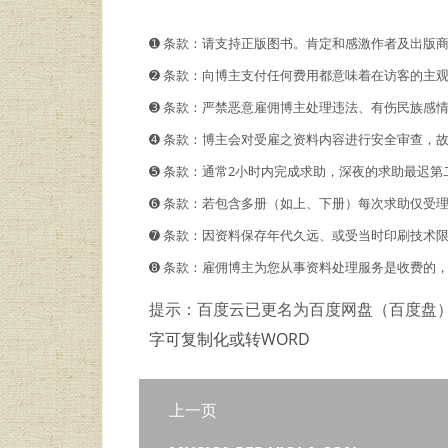
➊️ 条款：请支持正版图书。肯定和感激作者及出版
➋️️ 条款：向博主支付任何费用都意味着在访客的
➌ 条款：严禁恶意雇佣博主处理违法、有伤民族感
➍ 条款：博主会对受雇之资料内容进行安全审查，
➎ 条款：通常2小时内完成求助，深夜的求助最迟第
➏ 条款：若包含多册（如上、下册）每次求助仅受
➐ 条款：因资料保存年代久远、或受当时印刷技术
➑ 条款：雇佣博主为您从事资料处理服务是收费的
提示：百度云已更名为百度网盘（百度盘
字可复制化或转WORD
上一页