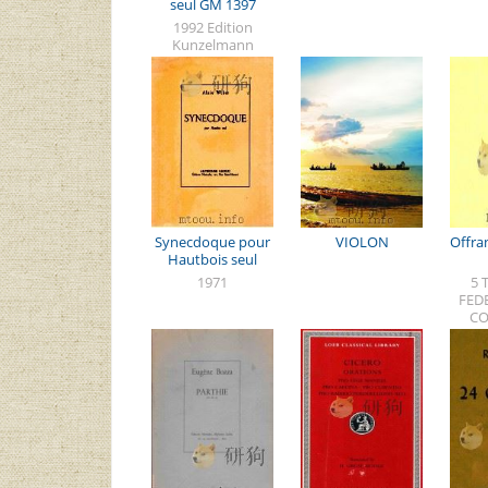
seul GM 1397
1992 Edition
Kunzelmann
Gmbh
Synecdoque pour
VIOLON
Offra
Hautbois seul
1971
5 
FED
CO