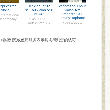
caprices for
Elégie pour Alto
caprices op.1 pour
Violin
seul ou Violon seul
violon livre
VLB 47
1:caprices 1 a 12
International
pour saxophone
ic company
1945 SCHOTT
alto Mib
Music GmbH &
1993 editions
Co.KG
henry lemoine
，继续浏览或使用服务表示其均得到您的认可：