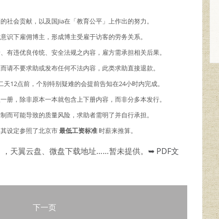
商的社会贡献，以及国Jia在「教育公平」上作出的努力。
主观意识下雇佣博主，形成博主受雇于访客的劳务关系。
情、有违优良传统、安全法规之内容，雇方需承担相关后果。
故而请不要求助或发布任何不法内容，此类求助直接退款。
二天12点前，个别特别疑难的会提前告知在24小时内完成。
理一册，除非原本一本就包含上下册内容，而非分多本发行。
限制而可能导致的质量风险，求助者需明了并自行承担。
，其设定参照了北京市
最低工资标准
时薪来推算。
），天翼云盘、微盘下载地址……暂未提供。
➥ PDF文
下一页