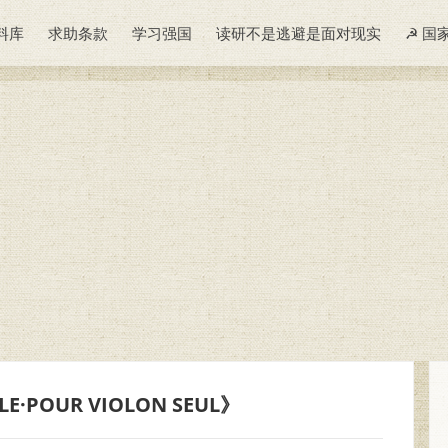
料库
求助条款
学习强国
读研不是逃避是面对现实
☭ 国
LE·POUR VIOLON SEUL》