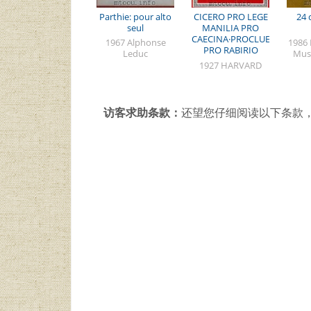
Parthie: pour alto
CICERO PRO LEGE
24 
seul
MANILIA PRO
CAECINA·PROCLUENTIO
1967 Alphonse
1986 
PRO RABIRIO
Leduc
Mus
PERDUELLIONIS
1927 HARVARD
UNIVERSITY PRESS
访客求助条款：
还望您仔细阅读以下条款