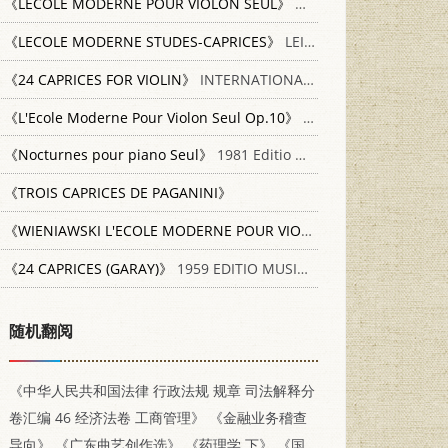
《LECOLE MODERNE POUR VIOLON SEUL》
UNICERSAL EDITION
《LECOLE MODERNE STUDES-CAPRICES》
LEIPZIG C.F.PETERS
《24 CAPRICES FOR VIOLIN》
INTERNATIONAL MUSIC COMPANY
《L'Ecole Moderne Pour Violon Seul Op.10》
Universal Edition Aktiengesellschaft
《Nocturnes pour piano Seul》
1981 Editio Musica
《TROIS CAPRICES DE PAGANINI》
《WIENIAWSKI L'ECOLE MODERNE POUR VIOLON SEUL OP.10》
ED
《24 CAPRICES (GARAY)》
1959 EDITIO MUSICA BUDAPEST
随机翻阅
《中华人民共和国法律 行政法规 规章 司法解释分
卷汇编 46 经济法卷 工商管理》
《金融业务稽查
导向》
《广东曲艺创作选》
《药理学 下》
《国