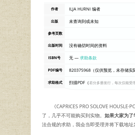
ILJA HURNI 编者
作者
未查询到或未知
出版
参考页数
没有确切时间的资料
出版时间
无 —
求助条款
ISBN号
820375968（仅供预览，未存储
PDF编号
扫描PDF（
求助格式
若分多册发行，每次仅能受
《CAPRICES PRO SOLOVE HOUS
了，几乎不可能购买到实物。
如果大家为了
法合规的求助，我会当即受理并将下载地址