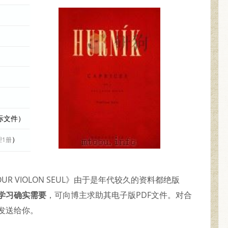
实际文件）
）
理1册
LE·POUR VIOLON SEUL》由于是年代较久的资料都绝版
学习确实需要
，可向博主求助其电子版PDF文件。对合
发送给你。