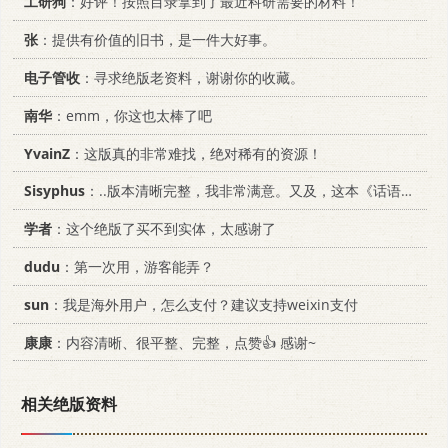
工研狗
：好评！按照目录拿到了最近科研需要的材料！
张
：提供有价值的旧书，是一件大好事。
电子管收
：寻求绝版老资料，谢谢你的收藏。
南华
：emm，你这也太棒了吧
YvainZ
：这版真的非常难找，绝对稀有的资源！
Sisyphus
：..版本清晰完整，我非常满意。又及，这本《话语的真相》...
学者
：这个绝版了买不到实体，太感谢了
dudu
：第一次用，游客能弄？
sun
：我是海外用户，怎么支付？建议支持weixin支付
康康
：内容清晰、很平整、完整，点赞👍 感谢~
相关绝版资料