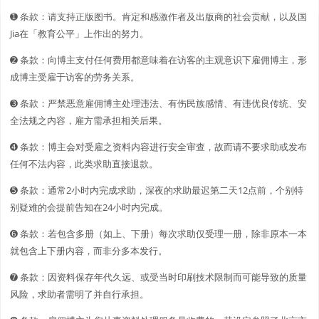
➊️ 条款：请支持正版图书。肯定和感激作者及出版商的社会贡献，以及国
Jia在「教育公平」上作出的努力。
➋️️ 条款：向博主支付任何费用都意味着在访客的主观意识下雇佣博主，形
成博主受雇于访客的劳务关系。
➌ 条款：严禁恶意雇佣博主处理违法、有伤民族感情、有违优良传统、安
全法规之内容，雇方需承担相关后果。
➍ 条款：博主会对受雇之资料内容进行安全审查，故而请不要求助或发布
任何不法内容，此类求助直接退款。
➎ 条款：通常2小时内完成求助，深夜的求助最迟第二天12点前，个别特
别疑难的会提前告知在24小时内完成。
➏ 条款：若包含多册（如上、下册）每次求助仅受理一册，除非原本一本
就包含上下册内容，而非分多本发行。
➐ 条款：因资料保存年代久远、或受当时印刷技术限制而可能导致的质量
风险，求助者需明了并自行承担。