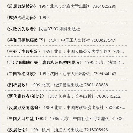
《反腐败纵横谈》
1994 北京：北京大学出版社 7301025289
《腐败治理论衡》
1999
《失败的失败者》
民国37.09 潮锋出版社
《共和国拒绝腐败 下》
北京：中国工人出版社 7500827547
《中外反腐败史鉴》
1991 北京：中国人民公安大学出版社 9787810113569
《走出“周期率” 关于腐败和反腐败的思考》
1995 北京：法律出版社 7503616040
《中国拒绝腐败》
1999 沈阳：辽宁人民出版社 7205044243
《剖析腐败》
1999 北京：经济管理出版社 7801188888
《两代腐败者的比较》
1997 长春市：长春出版社 7806045252
《反腐败案例选编》
1989 北京：中国财政经济出版社 7500509464
《中国人口年鉴 1985》
1986 北京：中国社会科学出版社 4190·249
《反腐败论》
1991 杭州：浙江人民出版社 7213005928