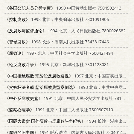
《各国公职人员分类制度》
1990 中国劳动出版社 7504502413
《控制腐败》
1998 北京：中央编译出版社 7801091906
《反腐败与监督通论》
1994 北京：人民日报出版社 7800026582
《警惕腐败》
1998 长沙：湖南人民出版社 7543817446
《腐败论》
1997 北京：中国社会科学出版社 7500421494
《论反腐败斗争》
1995 北京：新华出版社 7501128081
《中国拒绝腐败 现阶段反腐败透视》
1997 北京：中国言实出版社 7801280938
《贪赃坏法者戒 惩治腐败典型案例选》
1993 北京：中共中央党校出版社 7503508582
《中外反腐败史鉴》
1991 北京：中国人民公安大学出版社 7810113569
《监察心理学》
1991 北京：中国工人出版社 7500807910
《国际大肃贪 国外腐败与反腐败斗争纪实》
1994 长沙：湖南出版社 7543808129
《腐败的旧中国》
1991 呼和浩特：内蒙古人民出版社 7204014197