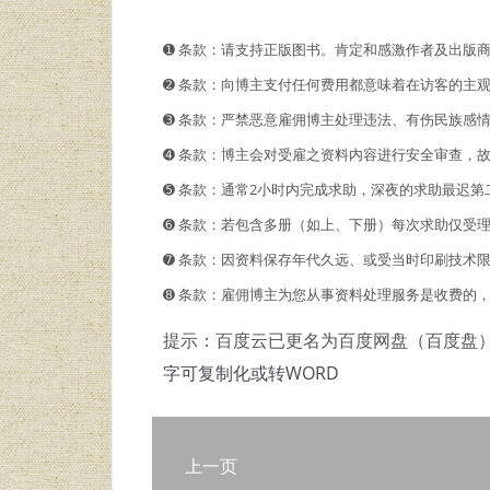
➊️ 条款：请支持正版图书。肯定和感激作者及出版
➋️️ 条款：向博主支付任何费用都意味着在访客的
➌ 条款：严禁恶意雇佣博主处理违法、有伤民族感
➍ 条款：博主会对受雇之资料内容进行安全审查，
➎ 条款：通常2小时内完成求助，深夜的求助最迟第
➏ 条款：若包含多册（如上、下册）每次求助仅受
➐ 条款：因资料保存年代久远、或受当时印刷技术
➑ 条款：雇佣博主为您从事资料处理服务是收费的
提示：百度云已更名为百度网盘（百度盘
字可复制化或转WORD
上一页