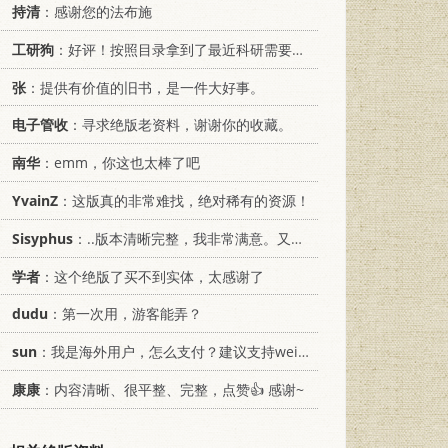
持清
：感谢您的法布施
工研狗
：好评！按照目录拿到了最近科研需要的材料！
张
：提供有价值的旧书，是一件大好事。
电子管收
：寻求绝版老资料，谢谢你的收藏。
南华
：emm，你这也太棒了吧
YvainZ
：这版真的非常难找，绝对稀有的资源！
Sisyphus
：..版本清晰完整，我非常满意。又及，这本《话语的真相》...
学者
：这个绝版了买不到实体，太感谢了
dudu
：第一次用，游客能弄？
sun
：我是海外用户，怎么支付？建议支持weixin支付
康康
：内容清晰、很平整、完整，点赞👍 感谢~