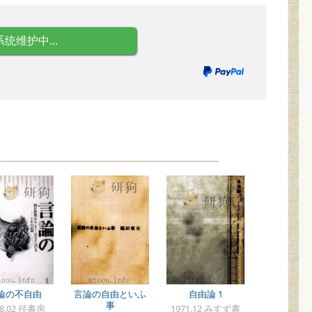
系统维护中...
論の不自由
言論の自由といふ
自由論 1
事
98.02 径書房
1971.12 みすず書