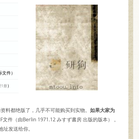
实际文件）
）
理1册
较久的资料都绝版了，几乎不可能购买到实物。
如果大家为
件（由Berlin 1971.12 みすず書房 出版的版本） 。
地址发送给你。