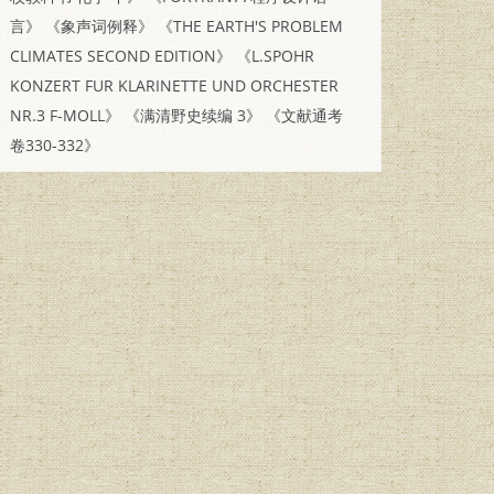
言》
《象声词例释》
《THE EARTH'S PROBLEM
CLIMATES SECOND EDITION》
《L.SPOHR
KONZERT FUR KLARINETTE UND ORCHESTER
NR.3 F-MOLL》
《满清野史续编 3》
《文献通考
卷330-332》