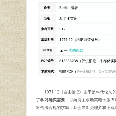
Berlin 编者
作者
みすず書房
出版
512
参考页数
1971.12（求助前请核对）
出版时间
无 —
求助条款
ISBN号
818555238（仅供预览，未存储
PDF编号
扫描PDF（
求助格式
若分多册发行，每次仅能受
1971.12《自由論 2》由于是年代
了学习确实需要
，可向博主求助其电子版PDF文
对合法合规的求助，我会当即受理并将下载