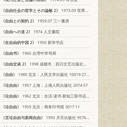
《自由社会の哲学とその論敵 2》
1973.09 世界思想社
《自由との契約 2》
1959.07 三一書房
《自由への道 2》
1974 人文書院
《在自由的中国 2》
1950 新华书店
《自由书》
1960 台湾中华书局
《自由交谈 2》
1998 成都市：四川文艺出版社；成都市：四川人民出版社 7541117315
《自由》
1980 北京：人民文学出版社 10019·2751
《论自由》
1957 上海：上海人民出版社 2074·57
《论自由》
1962 北京：生活·读书·新知三联书店 2002·159
《论自由》
1959 北京：商务印书馆 3017·11
《言论自由与新闻自由》
1993 月旦出版社 9576960452