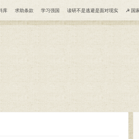
料库
求助条款
学习强国
读研不是逃避是面对现实
☭ 国