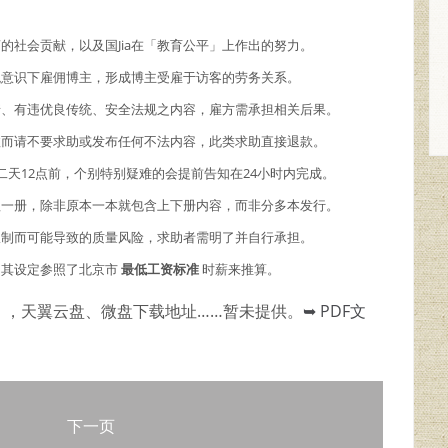
商的社会贡献，以及国Jia在「教育公平」上作出的努力。
主观意识下雇佣博主，形成博主受雇于访客的劳务关系。
情、有违优良传统、安全法规之内容，雇方需承担相关后果。
故而请不要求助或发布任何不法内容，此类求助直接退款。
二天12点前，个别特别疑难的会提前告知在24小时内完成。
理一册，除非原本一本就包含上下册内容，而非分多本发行。
限制而可能导致的质量风险，求助者需明了并自行承担。
，其设定参照了北京市
最低工资标准
时薪来推算。
），天翼云盘、微盘下载地址……暂未提供。
➥ PDF文
下一页