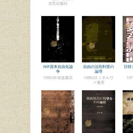
文艺出版社
IMF資本自由化論
自由の法則利害の
日韓
争
論理
1999.09 岩波書店
1988.03 ミネルヴ
19
ァ書房