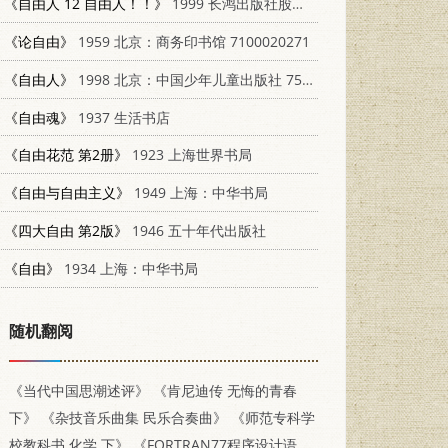
《自由人 12 自由人！！》
1999 长鸿出版社股份有限公司 9576314593
《论自由》
1959 北京：商务印书馆 7100020271
《自由人》
1998 北京：中国少年儿童出版社 7500739117
《自由魂》
1937 生活书店
《自由花范 第2册》
1923 上海世界书局
《自由与自由主义》
1949 上海：中华书局
《四大自由 第2版》
1946 五十年代出版社
《自由》
1934 上海：中华书局
随机翻阅
《当代中国思潮述评》
《肯尼迪传 无悔的青春
下》
《杂技音乐曲集 民乐合奏曲》
《师范专科学
校教科书 化学 下》
《FORTRAN77程序设计语