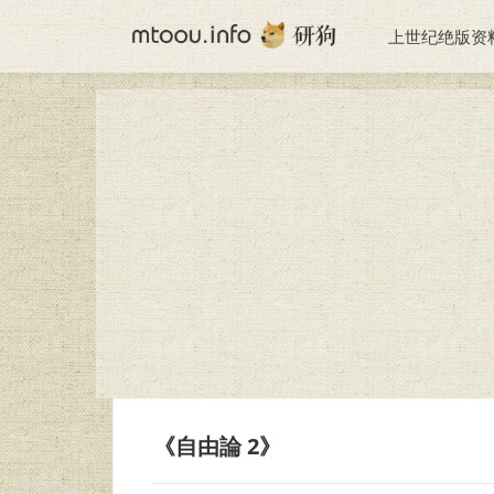
上世纪绝版资
《自由論 2》