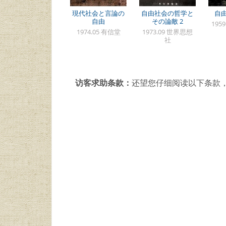
現代社会と言論の
自由社会の哲学と
自由
自由
その論敵 2
195
1974.05 有信堂
1973.09 世界思想
社
访客求助条款：
还望您仔细阅读以下条款