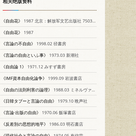
相关绝版资料
《自由花》
1987 北京：解放军文艺出版社 7503300019
《自由花》
1987
《言論の不自由》
1998.02 径書房
《言論の自由といふ事》
1973.03 新潮社
《自由論 1》
1971.12 みすず書房
《IMF資本自由化論争》
1999.09 岩波書店
《自由の法則利害の論理》
1988.03 ミネルヴァ書房
《日韓タブーと言論の自由》
1979.10 晩声社
《言論·出版の自由》
1970.06 飯塚書店
《反差別の思想的地平》
1986.03 明石書店
《現代社会と言論の自由》
1974.05 有信堂