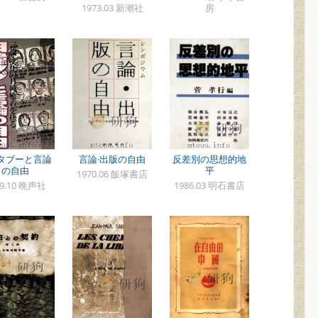
1973.03 新潮社
房
タブーと言論
言論·出版の自由
反差別の思想的地
の自由
平
1970.06 飯塚書店
79.10 晩声社
1986.03 明石書店