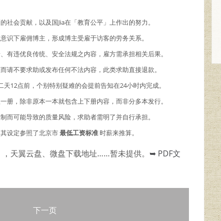
商的社会贡献，以及国Jia在「教育公平」上作出的努力。
主观意识下雇佣博主，形成博主受雇于访客的劳务关系。
情、有违优良传统、安全法规之内容，雇方需承担相关后果。
故而请不要求助或发布任何不法内容，此类求助直接退款。
二天12点前，个别特别疑难的会提前告知在24小时内完成。
理一册，除非原本一本就包含上下册内容，而非分多本发行。
限制而可能导致的质量风险，求助者需明了并自行承担。
，其设定参照了北京市
最低工资标准
时薪来推算。
），天翼云盘、微盘下载地址……暂未提供。
➥ PDF文
下一页