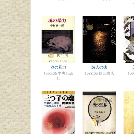
魂の暴力
詩人の魂
1995.06 中央公論
1983.05 福武書店
19
社