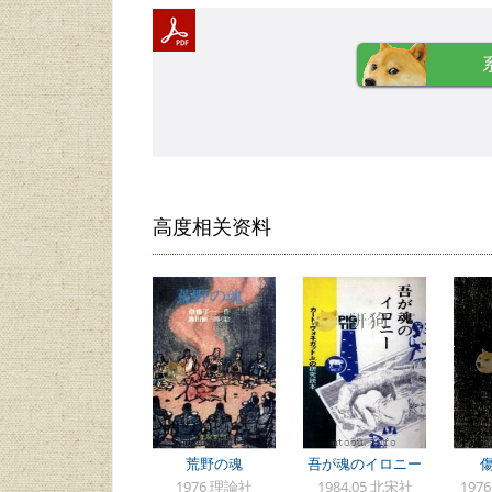
高度相关资料
荒野の魂
吾が魂のイロニー
1976 理論社
1984.05 北宋社
197