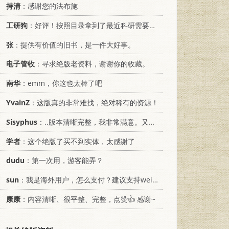
持清
：感谢您的法布施
工研狗
：好评！按照目录拿到了最近科研需要的材料！
张
：提供有价值的旧书，是一件大好事。
电子管收
：寻求绝版老资料，谢谢你的收藏。
南华
：emm，你这也太棒了吧
YvainZ
：这版真的非常难找，绝对稀有的资源！
Sisyphus
：..版本清晰完整，我非常满意。又及，这本《话语的真相》...
学者
：这个绝版了买不到实体，太感谢了
dudu
：第一次用，游客能弄？
sun
：我是海外用户，怎么支付？建议支持weixin支付
康康
：内容清晰、很平整、完整，点赞👍 感谢~