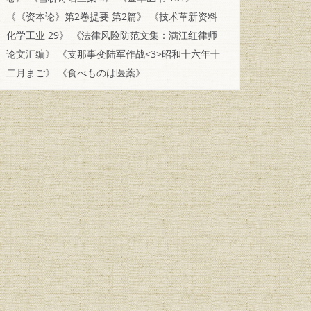
《《资本论》第2卷提要 第2篇》
《技术革新资料
化学工业 29》
《法律风险防范文集：满江红律师
论文汇编》
《支那事变陆军作战<3>昭和十六年十
二月まご》
《食べものは医薬》