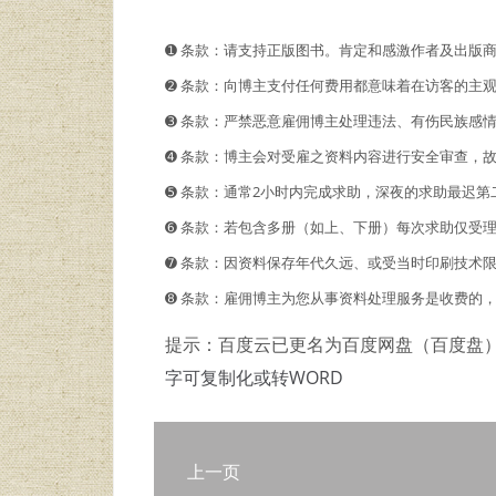
➊️ 条款：请支持正版图书。肯定和感激作者及出版
➋️️ 条款：向博主支付任何费用都意味着在访客的
➌ 条款：严禁恶意雇佣博主处理违法、有伤民族感
➍ 条款：博主会对受雇之资料内容进行安全审查，
➎ 条款：通常2小时内完成求助，深夜的求助最迟第
➏ 条款：若包含多册（如上、下册）每次求助仅受
➐ 条款：因资料保存年代久远、或受当时印刷技术
➑ 条款：雇佣博主为您从事资料处理服务是收费的
提示：百度云已更名为百度网盘（百度盘
字可复制化或转WORD
上一页