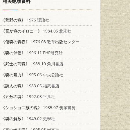
相关绝版资料
《荒野の魂》
1976 理論社
《吾が魂のイロニー》
1984.05 北宋社
《傷魂の青春》
1976.08 教育出版センター
《魂の伴侶》
1996.11 PHP研究所
《武士の商魂》
1988.10 角川書店
《魂の暴力》
1995.06 中央公論社
《詩人の魂》
1983.05 福武書店
《五分の魂》
1992.08 平凡社
《ショショニ族の魂》
1985.07 筑摩書房
《魂の解放》
1949.02 史學社
《三つ子の魂》
1995.08 光文社