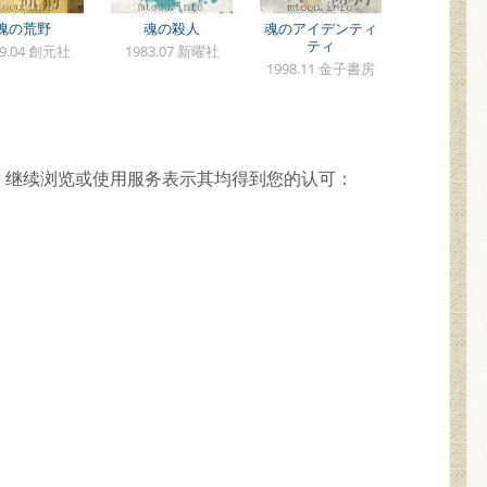
魂の荒野
魂の殺人
魂のアイデンティ
ティ
89.04 創元社
1983.07 新曜社
1998.11 金子書房
，继续浏览或使用服务表示其均得到您的认可：