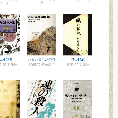
センター
所
五分の魂
ショショニ族の魂
魂の解放
92.08 平凡社
1985.07 筑摩書房
1949.02 史學社