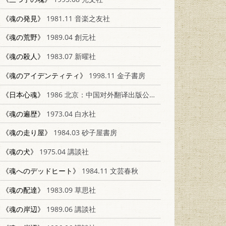
《魂の発見》
1981.11 音楽之友社
《魂の荒野》
1989.04 創元社
《魂の殺人》
1983.07 新曜社
《魂のアイデンティティ》
1998.11 金子書房
《日本心魂》
1986 北京：中国对外翻译出版公司 3220·17
《魂の遍歴》
1973.04 白水社
《魂の走り屋》
1984.03 砂子屋書房
《魂の犬》
1975.04 講談社
《魂へのデッドヒート》
1984.11 文芸春秋
《魂の配達》
1983.09 草思社
《魂の岸辺》
1989.06 講談社