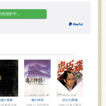
系统维护中...
傷魂の青春
魂の伴侶
武士の商魂
6.08 教育出版
1996.11 PHP研究
1988.10 角川書店