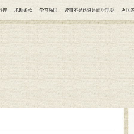
料库
求助条款
学习强国
读研不是逃避是面对现实
☭ 国