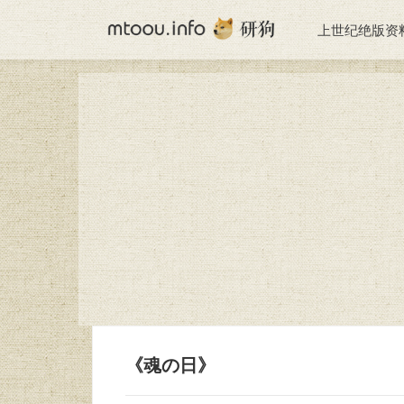
上世纪绝版资
《魂の日》