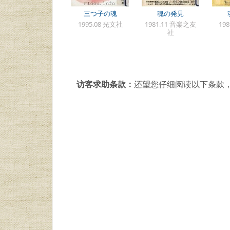
三つ子の魂
魂の発見
1995.08 光文社
1981.11 音楽之友
19
社
访客求助条款：
还望您仔细阅读以下条款