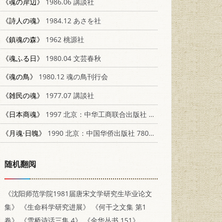
《魂の岸辺》
1986.06 講談社
《詩人の魂》
1984.12 あさを社
《鎮魂の森》
1962 桃源社
《魂ふる日》
1980.04 文芸春秋
《魂の鳥》
1980.12 魂の鳥刊行会
《雑民の魂》
1977.07 講談社
《日本商魂》
1997 北京：中华工商联合出版社 7801003365
《月魂·日魄》
1990 北京：中国华侨出版社 7800742423
随机翻阅
《沈阳师范学院1981届唐宋文学研究生毕业论文
集》
《生命科学研究进展》
《何干之文集 第1
卷》
《雪桥诗话三集 4》
《金华丛书 151》