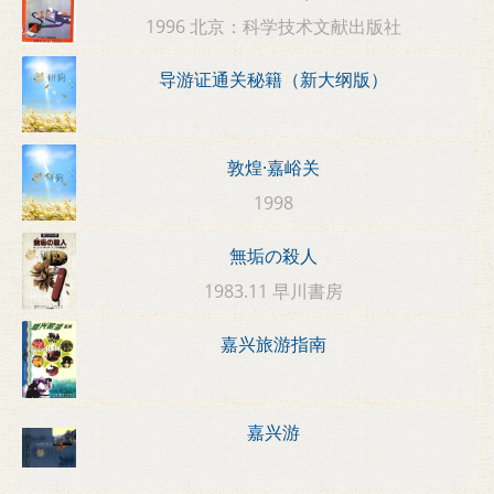
1996 北京：科学技术文献出版社
导游证通关秘籍（新大纲版）
敦煌·嘉峪关
1998
無垢の殺人
1983.11 早川書房
嘉兴旅游指南
嘉兴游