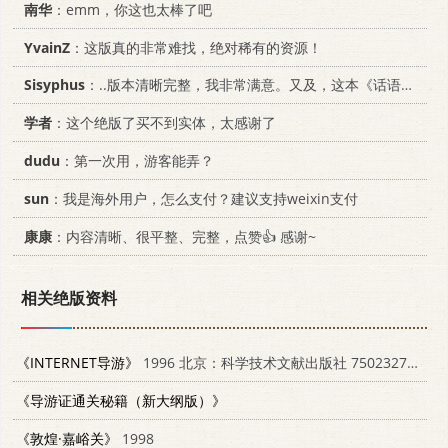
南华
：emm，你这也太棒了吧
YvainZ
：这版真的非常难找，绝对稀有的资源！
Sisyphus
：..版本清晰完整，我非常满意。又及，这本《话语的真相》...
学者
：这个绝版了买不到实体，太感谢了
dudu
：第一次用，游客能弄？
sun
：我是海外用户，怎么支付？建议支持weixin支付
康康
：内容清晰、很平整、完整，点赞👍 感谢~
相关绝版资料
《INTERNET导游》
1996 北京：科学技术文献出版社 7502327193
《导游证通关秘籍（新大纲版）》
《敦煌·嘉峪关》
1998