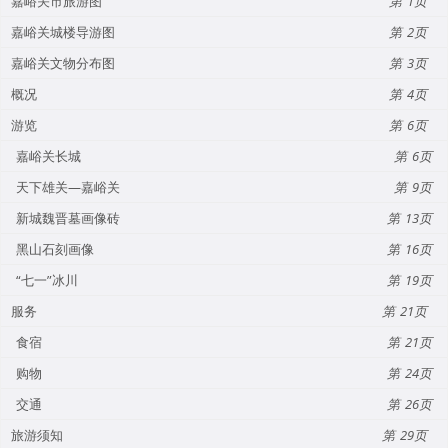
嘉峪关市旅游图
1
嘉峪关城楼导游图
2
嘉峪关文物分布图
3
概况
4
游览
6
嘉峪关长城
6
天下雄关—嘉峪关
9
新城魏晋墓画像砖
13
黑山石刻画像
16
“七一”冰川
19
服务
21
食宿
21
购物
24
交通
26
旅游须知
29