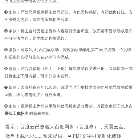
成博主受雇于访客的劳务关系。
➌ 条款：严禁恶意雇佣博主处理违法、有伤民族感情、有违优良传统、安
全法规之内容，雇方需承担相关后果。
➍ 条款：博主会对受雇之资料内容进行安全审查，故而请不要求助或发布
任何不法内容，此类求助直接退款。
➎ 条款：通常2小时内完成求助，深夜的求助最迟第二天12点前，个别特
别疑难的会提前告知在24小时内完成。
➏ 条款：若包含多册（如上、下册）每次求助仅受理一册，除非原本一本
就包含上下册内容，而非分多本发行。
➐ 条款：因资料保存年代久远、或受当时印刷技术限制而可能导致的质量
风险，求助者需明了并自行承担。
➑ 条款：雇佣博主为您从事资料处理服务是收费的，其设定参照了北京市
最低工资标准
时薪来推算。
提示：百度云已更名为百度网盘（百度盘），天翼云盘、
微盘下载地址……暂未提供。
➥ PDF文字可复制化或转