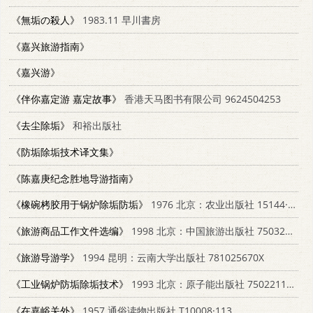
《無垢の殺人》
1983.11 早川書房
《嘉兴旅游指南》
《嘉兴游》
《伴你嘉定游 嘉定故事》
香港天马图书有限公司 9624504253
《去尘除垢》
和裕出版社
《防垢除垢技术译文集》
《陈嘉庚纪念胜地导游指南》
《橡碗栲胶用于锅炉除垢防垢》
1976 北京：农业出版社 15144·517
《旅游商品工作文件选编》
1998 北京：中国旅游出版社 7503215305
《旅游导游学》
1994 昆明：云南大学出版社 781025670X
《工业锅炉防垢除垢技术》
1993 北京：原子能出版社 7502211922
《在嘉峪关外》
1957 通俗读物出版社 T10008·113