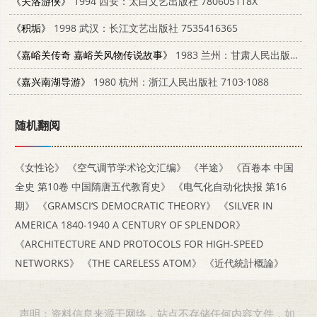
《关洛游侠》
1994 西安：太白文艺出版社 780605118X
《积垢》
1998 武汉：长江文艺出版社 7535416365
《嘉峪关传奇 嘉峪关风物传说故事》
1983 兰州：甘肃人民出版社 10096·294
《嘉兴南湖导游》
1980 杭州：浙江人民出版社 7103·1088
随机翻阅
《女性论》
《空气调节学术论文汇编》
《半途》
《百卷本 中国
全史 第10卷 中国隋唐五代教育史》
《电气化自动化快报 第16
期》
《GRAMSCI‘S DEMOCRATIC THEORY》
《SILVER IN
AMERICA 1840-1940 A CENTURY OF SPLENDOR》
《ARCHITECTURE AND PROTOCOLS FOR HIGH-SPEED
NETWORKS》
《THE CARELESS ATOM》
《近代統計概論》
声明：资料信息来源于网络，站点不存储任何内容文件，如