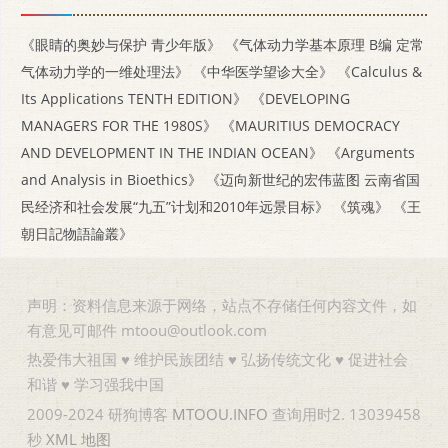
《眼睛的奥妙与保护 青少年版》
《气体动力学基本原理 B编 定常
气体动力学的一维处理法》
《中华医学望诊大全》
《Calculus &
Its Applications TENTH EDITION》
《DEVELOPING
MANAGERS FOR THE 1980S》
《MAURITIUS DEMOCRACY
AND DEVELOPMENT IN THE INDIAN OCEAN》
《Arguments
and Analysis in Bioethics》
《迈向新世纪的宏伟蓝图 云南省国
民经济和社会发展“九五”计划和2010年远景目标》
《筑魂》
《王
朝日記物語論叢》
声明：资料信息来源于网络，站点不存储任何内容文件，如
有意见可邮件 mtoou@outlook.com
热爱伟大祖国 ♥ 维护民族团结 ♥ 弘扬传统文化 ♥ 促进社会
和谐 ♥ 学习强我中国
2009-2024 研狗博客
MTOOU.INFO
查询用时2. 13039458
秒
XML
地图