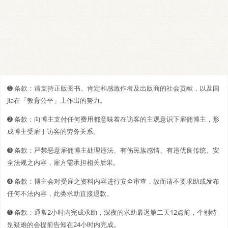
➊️ 条款：请支持正版图书。肯定和感激作者及出版商的社会贡献，以及国
Jia在「教育公平」上作出的努力。
➋️️ 条款：向博主支付任何费用都意味着在访客的主观意识下雇佣博主，形
成博主受雇于访客的劳务关系。
➌ 条款：严禁恶意雇佣博主处理违法、有伤民族感情、有违优良传统、安
全法规之内容，雇方需承担相关后果。
➍ 条款：博主会对受雇之资料内容进行安全审查，故而请不要求助或发布
任何不法内容，此类求助直接退款。
➎ 条款：通常2小时内完成求助，深夜的求助最迟第二天12点前，个别特
别疑难的会提前告知在24小时内完成。