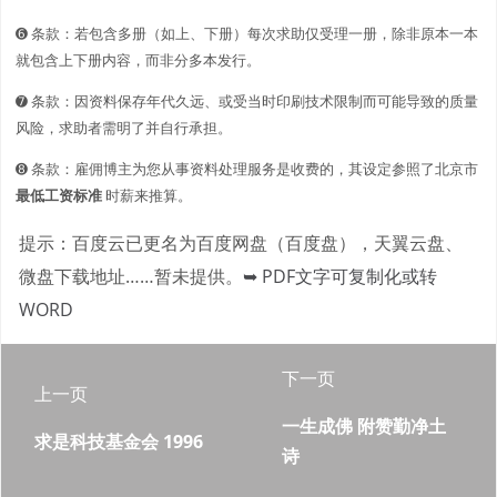
➏ 条款：若包含多册（如上、下册）每次求助仅受理一册，除非原本一本
就包含上下册内容，而非分多本发行。
➐ 条款：因资料保存年代久远、或受当时印刷技术限制而可能导致的质量
风险，求助者需明了并自行承担。
➑ 条款：雇佣博主为您从事资料处理服务是收费的，其设定参照了北京市
最低工资标准
时薪来推算。
提示：百度云已更名为百度网盘（百度盘），天翼云盘、
微盘下载地址……暂未提供。
➥ PDF文字可复制化或转
WORD
下一页
上一页
一生成佛 附赞勤净土
求是科技基金会 1996
诗