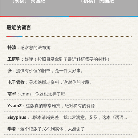
（初稿） 民国纪
（初稿） 民国纪
最近的留言
持清
：感谢您的法布施
工研狗
：好评！按照目录拿到了最近科研需要的材料！
张
：提供有价值的旧书，是一件大好事。
电子管收
：寻求绝版老资料，谢谢你的收藏。
南华
：emm，你这也太棒了吧
YvainZ
：这版真的非常难找，绝对稀有的资源！
Sisyphus
：..版本清晰完整，我非常满意。又及，这本《话语的真相》...
学者
：这个绝版了买不到实体，太感谢了