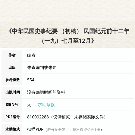
《中华民国史事纪要 （初稿） 民国纪元前十二年
（一九）七月至12月》
编者
作者
未查询到或未知
出版
554
参考页数
没有确切时间的资料
出版时间
无 —
求助条款
ISBN号
816092288（仅供预览，未存储实际文件）
PDF编号
扫描PDF（
）
求助格式
若分多册发行，每次仅能受理1册