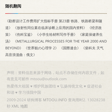
随机翻阅
《勘察设计工作费用扩大指标手册 第23册 铁路、铁路桥梁和隧
道》
《放射性同位素在临床诊断上应用的国内资料》
《经济政
策》
《伤科宝鉴》
《小学生给材料写作手册》
《家庭保健养生
汤》
《METALLURGICAL PROCESSES FOR THE YEAR 2000 AND
BEYOND》
《世界観の心理学 2》
《国際連合》
《柴科夫 天气
高音浪漫曲：俄文》
声明：资料信息来源于网络，站点不存储任何内容文件，如
有意见可邮件 mtoou@outlook.com
热爱伟大祖国 ♥ 维护民族团结 ♥ 弘扬传统文化 ♥ 促进社会
和谐 ♥ 学习强我中国
2009-2024 研狗博客
MTOOU.INFO
查询用时2. 13028238
秒
XML
地图