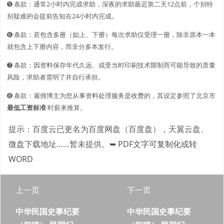
➎ 条款：通常2小时内完成求助，深夜的求助最迟第二天12点前，个别特
别疑难的会提前告知在24小时内完成。
➏ 条款：若包含多册（如上、下册）每次求助仅受理一册，除非原本一本
就包含上下册内容，而非分多本发行。
➐ 条款：因资料保存年代久远、或受当时印刷技术限制而可能导致的质量
风险，求助者需明了并自行承担。
➑ 条款：雇佣博主为您从事资料处理服务是收费的，其设定参照了北京市
最低工资标准
时薪来推算。
提示：百度云已更名为百度网盘（百度盘），天翼云盘、
微盘下载地址……暂未提供。
➥ PDF文字可复制化或转
WORD
上一页
下一页
中华民国史事纪要
中华民国史事纪要