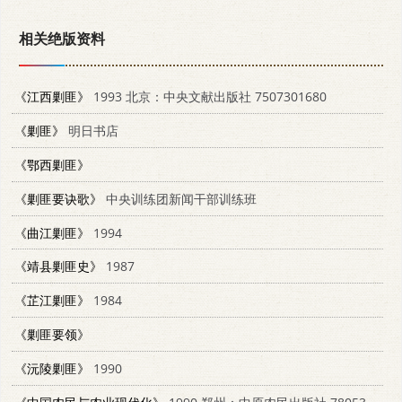
相关绝版资料
《江西剿匪》
1993 北京：中央文献出版社 7507301680
《剿匪》
明日书店
《鄂西剿匪》
《剿匪要诀歌》
中央训练团新闻干部训练班
《曲江剿匪》
1994
《靖县剿匪史》
1987
《芷江剿匪》
1984
《剿匪要领》
《沅陵剿匪》
1990