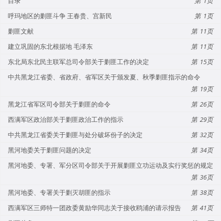
目录
1
呼玛地区的剿匪斗争 王春贵、宫新民
1
剿匪文献
11
建立巩固的东北根据地 毛泽东
11
东北局东北民主联军总司令部关于剿匪工作的决定
15
中共黑龙江省委、省政府、省军区关于颁发夏、秋季剿匪指示的命令
19
黑龙江省军区司令部关于剿匪的命令
26
西满军区政治部关于剿匪政治工作的指示
29
中共黑龙江省委关于剿匪与处分破坏份子的决定
32
黑河地委关于剿匪问题的决定
34
黑河地委、专署、军分区司令部关于开展剿匪立功运动及实行奖惩的规定
36
黑河地委、专署关于剿灭胡匪的指示
38
西满军区三师特一团政委黄励华同志关于接收鸥浦的请示报告
41