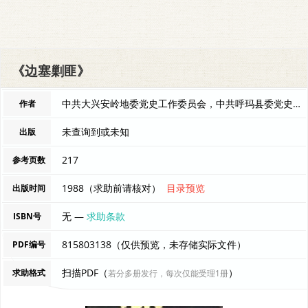
《边塞剿匪》
中共大兴安岭地委党史工作委员会，中共呼玛县委党史工作办公室编 编者
作者
未查询到或未知
出版
217
参考页数
1988（求助前请核对）
目录预览
出版时间
无 —
求助条款
ISBN号
815803138（仅供预览，未存储实际文件）
PDF编号
扫描PDF（
）
求助格式
若分多册发行，每次仅能受理1册