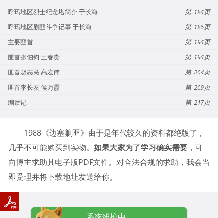
呼玛地区烈士纪念塔简介 于长海
184
呼玛地区剿匪斗争记事 于长海
186
主要匪首
194
匪首张伯钧 王春贵
194
匪首赵志民 高宏伟
204
匪首李长友 侯万霞
209
编后记
217
1988《边塞剿匪》由于是年代较久的资料都绝版了，
几乎不可能购买到实物。
如果大家为了学习确实需要
，可
向博主求助其电子版PDF文件。对合法合规的求助，我会当
即受理并将下载地址发送给你。
系统维护中...