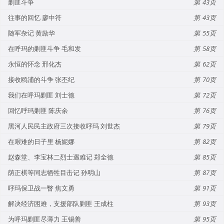
剿匪斗争
43
往事的回忆 廖中符
43
随军杂记 黄励华
55
在呼玛的剿匪斗争 毛和发
58
永恒的怀念 邢化杰
62
接收鸥浦的斗争 张丕纪
70
我们在呼玛剿匪 刘士德
72
回忆呼玛剿匪 陈庆余
76
黑河人民民主政府三次接收呼玛 刘世杰
79
在艰难的日子里 杨妮娜
82
赵森堂、李宝林二烈士遇难记 郑全德
85
荫正棋等同志牺牲目击记 孙明山
87
呼玛保卫战一瞥 焦文勇
91
解决经济困难，支援部队剿匪 王成柱
93
为呼玛剿匪尽薄力 王锡善
95