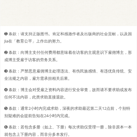
➊️ 条款：请支持正版图书。肯定和感激作者及出版商的社会贡献，以及国
Jia在「教育公平」上作出的努力。
➋️️ 条款：向博主支付任何费用都意味着在访客的主观意识下雇佣博主，形
成博主受雇于访客的劳务关系。
➌ 条款：严禁恶意雇佣博主处理违法、有伤民族感情、有违优良传统、安
全法规之内容，雇方需承担相关后果。
➍ 条款：博主会对受雇之资料内容进行安全审查，故而请不要求助或发布
任何不法内容，此类求助直接退款。
➎ 条款：通常2小时内完成求助，深夜的求助最迟第二天12点前，个别特
别疑难的会提前告知在24小时内完成。
➏ 条款：若包含多册（如上、下册）每次求助仅受理一册，除非原本一本
就包含上下册内容，而非分多本发行。