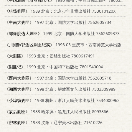
《中国农民与农业现代化》
1990 郑州：中原农民出版社 7805381798
《猎场剿匪》
1989 北京：北京少年儿童出版社 753010120X
《中南大剿匪》
1997 北京：国防大学出版社 7562605734
《鄂豫皖边大剿匪》
1999 北京：国防大学出版社 7562609373
《川湘黔鄂边区剿匪纪实》
1993.03 重庆市：西南师范大学出版社 7562106894
《大剿匪》
1993 北京：团结出版社 7800617491
《剿匪记》
1999 北京：中国和平出版社 780154000X
《西南大剿匪》
1997 北京：国防大学出版社 7562605718
《湘西大剿匪》
1998 北京：解放军文艺出版社 7503309989
《茶埠镇剿匪》
1988 杭州：浙江人民美术出版社 7534000963
《敌后剿匪》
1983 哈尔滨：黑龙江人民出版社 8093866
《密林剿匪》
1983 沈阳：辽宁美术出版社 71610226