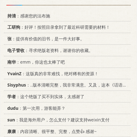
持清
：感谢您的法布施
工研狗
：好评！按照目录拿到了最近科研需要的材料！
张
：提供有价值的旧书，是一件大好事。
电子管收
：寻求绝版老资料，谢谢你的收藏。
南华
：emm，你这也太棒了吧
YvainZ
：这版真的非常难找，绝对稀有的资源！
Sisyphus
：..版本清晰完整，我非常满意。又及，这本《话语的真相》...
学者
：这个绝版了买不到实体，太感谢了
dudu
：第一次用，游客能弄？
sun
：我是海外用户，怎么支付？建议支持weixin支付
康康
：内容清晰、很平整、完整，点赞👍 感谢~