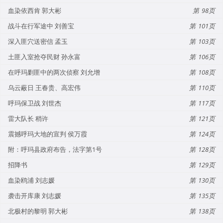
血染依西肯 郭大彬
98
战斗在行军途中 刘善宝
101
深入匪穴送密信 孟玉
103
土匪入室抢夺民财 孙永富
106
在呼玛剿匪中的两次侦察 刘允增
108
乌云蔽日 王春贵、高宏伟
110
呼玛保卫战 刘世杰
117
雷大队长 稍许
121
震撼呼玛大地的宣判 侯万霞
124
附：呼玛县政府布告，法字第1号
128
招降书
129
血染鸥浦 刘志媛
130
袭击开库康 刘志媛
135
北极村的黎明 郭大彬
138