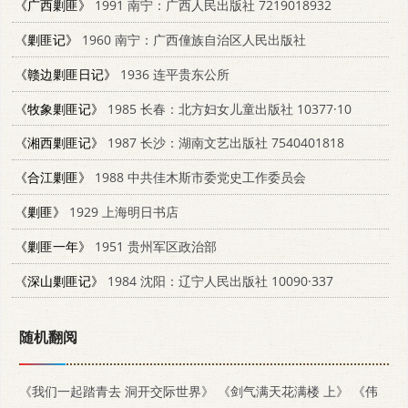
《广西剿匪》
1991 南宁：广西人民出版社 7219018932
《剿匪记》
1960 南宁：广西僮族自治区人民出版社
《赣边剿匪日记》
1936 连平贵东公所
《牧象剿匪记》
1985 长春：北方妇女儿童出版社 10377·10
《湘西剿匪记》
1987 长沙：湖南文艺出版社 7540401818
《合江剿匪》
1988 中共佳木斯市委党史工作委员会
《剿匪》
1929 上海明日书店
《剿匪一年》
1951 贵州军区政治部
《深山剿匪记》
1984 沈阳：辽宁人民出版社 10090·337
随机翻阅
《我们一起踏青去 洞开交际世界》
《剑气满天花满楼 上》
《伟