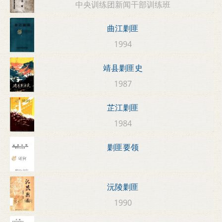
中央训练团新闻干部训练班
曲江剿匪
1994
靖县剿匪史
1987
芷江剿匪
1984
剿匪要领
沅陵剿匪
1990