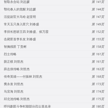
智取永合站 刘志媛
141
鄂伦春人的觉醒 刘志媛
144
活捉副官大马哈 赵亚明
147
常天玉只身入匪穴 刘春盛
149
李排长怒斩王四 刘春盛、侯万霞
152
击毙匪首李长友 刘春盛
155
智擒残匪 丁贵树
158
烈士传略
161
荫正棋 刘世杰
161
薛志侠传略 刘世杰
163
传奇英雄——付振林 刘世杰
168
窦永发 刘世杰
173
马宜海 刘世杰
174
邱北池传略 刘世杰
175
呼玛剿匪斗争时期部分烈士英名录
180