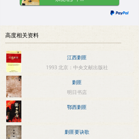
高度相关资料
江西剿匪
1993 北京：中央文献出版社
剿匪
明日书店
鄂西剿匪
剿匪要诀歌