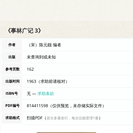
《事林广记 3》
（宋）陈元靓 编者
作者
未查询到或未知
出版
162
参考页数
1963（求助前请核对）
出版时间
无 —
求助条款
ISBN号
814411598（仅供预览，未存储实际文件）
PDF编号
扫描PDF（
）
求助格式
若分多册发行，每次仅能受理1册