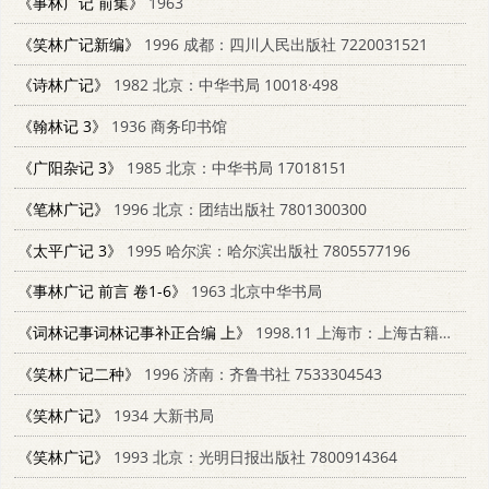
《事林广记 前集》
1963
《笑林广记新编》
1996 成都：四川人民出版社 7220031521
《诗林广记》
1982 北京：中华书局 10018·498
《翰林记 3》
1936 商务印书馆
《广阳杂记 3》
1985 北京：中华书局 17018151
《笔林广记》
1996 北京：团结出版社 7801300300
《太平广记 3》
1995 哈尔滨：哈尔滨出版社 7805577196
《事林广记 前言 卷1-6》
1963 北京中华书局
《词林记事词林记事补正合编 上》
1998.11 上海市：上海古籍出版社 7532522377
《笑林广记二种》
1996 济南：齐鲁书社 7533304543
《笑林广记》
1934 大新书局
《笑林广记》
1993 北京：光明日报出版社 7800914364