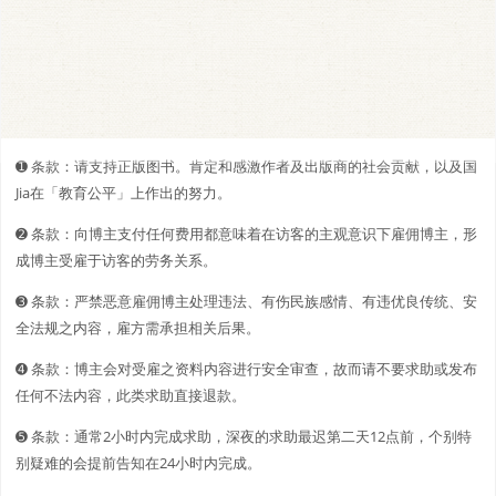
➊️ 条款：请支持正版图书。肯定和感激作者及出版商的社会贡献，以及国
Jia在「教育公平」上作出的努力。
➋️️ 条款：向博主支付任何费用都意味着在访客的主观意识下雇佣博主，形
成博主受雇于访客的劳务关系。
➌ 条款：严禁恶意雇佣博主处理违法、有伤民族感情、有违优良传统、安
全法规之内容，雇方需承担相关后果。
➍ 条款：博主会对受雇之资料内容进行安全审查，故而请不要求助或发布
任何不法内容，此类求助直接退款。
➎ 条款：通常2小时内完成求助，深夜的求助最迟第二天12点前，个别特
别疑难的会提前告知在24小时内完成。