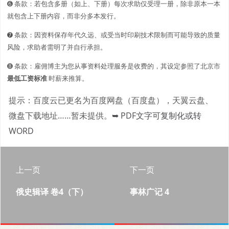
➏ 条款：若包含多册（如上、下册）每次求助仅受理一册，除非原本一本
就包含上下册内容，而非分多本发行。
➐ 条款：因资料保存年代久远、或受当时印刷技术限制而可能导致的质量
风险，求助者需明了并自行承担。
➑ 条款：雇佣博主为您从事资料处理服务是收费的，其设定参照了北京市
最低工资标准
时薪来推算。
提示：百度云已更名为百度网盘（百度盘），天翼云盘、
微盘下载地址……暂未提供。
➥ PDF文字可复制化或转
WORD
上一页
下一页
俄史辑译 卷4（下）
事林广记 4