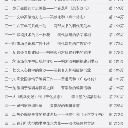
三十 别开生面的方志编纂——叶春及和《惠安政书》
150
三十一 文学家编地方志——冯梦龙和《寿宁待志》
154
三十二 八百年间只此一刻——两部大书的明代闽刻本
160
三十三 印刷技术的另一枝花——明代福建的活字印刷
165
三十四 市场意识和广告手段——明代建刻的广告宣传
170
三十五 政令直指建阳——明朝官府对福建刻书的管理
176
三十六 市场竞争中出现的转折——明末清初的福建刻书业
181
三十七 文人心目中的麻沙——清初名人和福建刻书业
186
三十八 寄爱国激情于编辑工作——黄道周和《广名将传》
191
三十九 徘徊于编辑与撰著之间——曹学佺的编辑活动
196
四十从《狗马史记》到《宁化县志》——李世熊的编纂活动
201
四十一 藏书家兼编辑家——黄虞稷的编辑事迹
206
四十二 热心编刻事业的福建巡抚——张伯行和《正谊堂全书》
210
四十三 在刻印大型图书中显示力量——清代福建的官刻
215