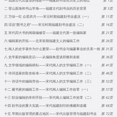
一 我国古代出版业的缩影——福建刻书业在历史上的地位
1
二 背山面海和书山学海——福建古代刻书业的历史背景
5
三 万绿一红 众星拱月——宋元时期福建刻书业盛况（一）
11
四 话说“图书之府”——宋元时期福建刻书业盛况（二）
16
五 宋代四大书的闽籍编修官——福建古代第一批编辑家
21
六 编辑家的开拓——北宋前期福建文人的编辑工作
26
七 闽人的史学著作为什么繁荣——刻书业与编纂事业的关系一例
31
八 史学家的编辑意识——从编辑角度谈郑樵和袁枢
36
九 文学领域的编辑耕耘——宋代闽人的文学编辑工作（一）
41
十 诗词选家的取舍标准——宋代闽人的文学编辑工作（二）
46
十一 诗话中的编辑劳动——宋代闽人的文学编辑工作（三）
52
十二 藏书家的编辑工作——宋代闽人编辑工作拾零（一）
57
十三 职业编辑的牟利手段——宋代闽人编辑工作拾零（二）
62
十四 刻书业的重大实践——宋代福建刻印的佛藏和道藏
68
十五 早期出版管理的重点地区——宋代出版管理与福建刻书业
72