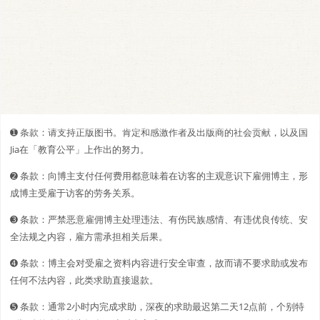
➊️ 条款：请支持正版图书。肯定和感激作者及出版商的社会贡献，以及国
Jia在「教育公平」上作出的努力。
➋️️ 条款：向博主支付任何费用都意味着在访客的主观意识下雇佣博主，形
成博主受雇于访客的劳务关系。
➌ 条款：严禁恶意雇佣博主处理违法、有伤民族感情、有违优良传统、安
全法规之内容，雇方需承担相关后果。
➍ 条款：博主会对受雇之资料内容进行安全审查，故而请不要求助或发布
任何不法内容，此类求助直接退款。
➎ 条款：通常2小时内完成求助，深夜的求助最迟第二天12点前，个别特