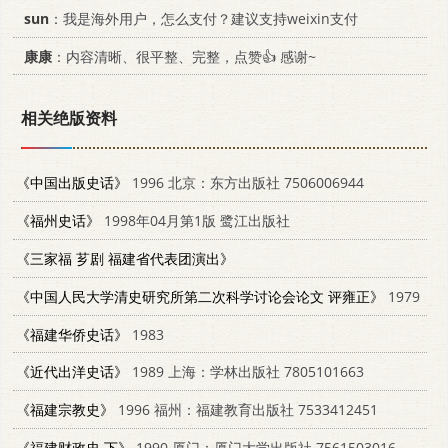
sun
：我是海外用户，怎么支付？建议支持weixin支付
康康
：内容清晰、很平整、完整，点赞👍 感谢~
相关绝版资料
《中国出版史话》
1996 北京：东方出版社 7506006944
《福州史话》
1998年04月第1版 鹭江出版社
《三家福 芗剧 福建省代表团演出》
《中国人民大学清史研究所第二次科学讨论会论文 评雍正》
1979
《福建华侨史话》
1983
《近代出洋史话》
1989 上海：学林出版社 7805101663
《福建宗教史》
1996 福州：福建教育出版社 7533412451
《福建财政史 下》
1990 厦门：厦门大学出版社 7561503016