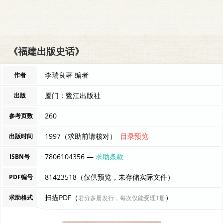
《福建出版史话》
李瑞良著 编者
作者
厦门：鹭江出版社
出版
260
参考页数
1997（求助前请核对）
目录预览
出版时间
7806104356 —
求助条款
ISBN号
81423518（仅供预览，未存储实际文件）
PDF编号
扫描PDF（
）
求助格式
若分多册发行，每次仅能受理1册