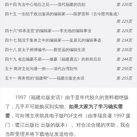
四十四 失去中心地位之后——清代福建的坊刻
220
四十五 一生陷于政治漩涡的编辑家——陈梦雷和《古今图书集成》
225
四十六“仰承圣意”的编辑家——李光地的编辑事业
229
四十七 隐没于集体之中的编辑家——蓝鼎元的编辑事迹
234
四十八 皇太子师傅编书——蔡世远的编辑生涯
239
四十九 省志编纂不易——修纂《福建通志》的前前后后
244
五十 两岸文化沟通一例——清代台湾刻书
250
五十一 商务馆的“福建帮”——福建出版史余话
255
1997《福建出版史话》由于是年代较久的资料都绝版
了，几乎不可能购买到实物。
如果大家为了学习确实需
要
，可向博主求助其电子版PDF文件（由李瑞良著 1997 厦
门：鹭江出版社 出版的版本） 。对合法合规的求助，我会
当即受理并将下载地址发送给你。