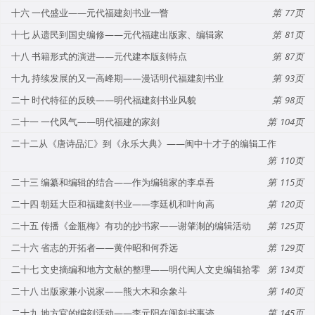
十六 一代盛业——元代福建刻书业一瞥
77
十七 从遗民到国史编修——元代福建出版家、编辑家
81
十八 书籍形式的演进——元代建本版刻特点
87
十九 持续发展的又一高峰期——漫话明代福建刻书业
93
二十 时代特征的反映——明代福建刻书业风貌
98
二十一 一代风气——明代福建的家刻
104
二十二从《唐诗品汇》到《永乐大典》——闽中十才子的编辑工作
110
二十三 编纂和编辑的结合——作为编辑家的李卓吾
115
二十四 朝廷大臣和福建刻书业——李廷机和叶向高
120
二十五 传播《金瓶梅》有功的抄书家——谢肇淛的编辑活动
125
二十六 省志的开拓者——黄仲昭和何乔远
129
二十七 文史摘编和地方文献的整理——明代闽人文史编辑拾零
134
二十八 出版家兼小说家——熊大木和余象斗
140
二十九 地方官的编刻活动——李元阳在闽刻书事迹
145