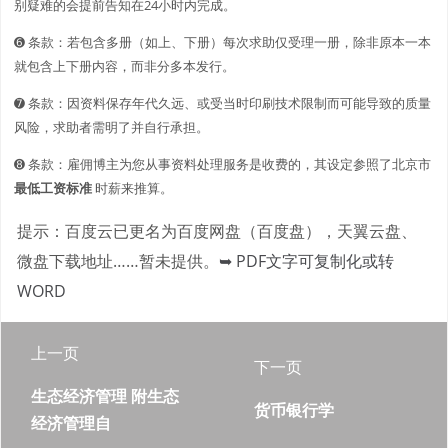
别疑难的会提前告知在24小时内完成。
➏ 条款：若包含多册（如上、下册）每次求助仅受理一册，除非原本一本
就包含上下册内容，而非分多本发行。
➐ 条款：因资料保存年代久远、或受当时印刷技术限制而可能导致的质量
风险，求助者需明了并自行承担。
➑ 条款：雇佣博主为您从事资料处理服务是收费的，其设定参照了北京市
最低工资标准
时薪来推算。
提示：百度云已更名为百度网盘（百度盘），天翼云盘、
微盘下载地址……暂未提供。
➥ PDF文字可复制化或转
WORD
上一页
下一页
生态经济管理 附生态
货币银行学
经济管理自