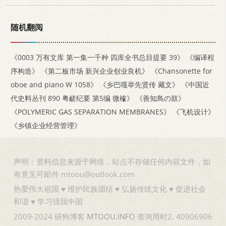
随机翻阅
《0003 万有文库 第一集一千种 四库全书总目提要 39》
《编译程
序构造》
《第二板市场 新兴企业创业良机》
《Chansonette for
oboe and piano W 1058》
《乡巴嘎举先贤传 藏文》
《中国近
代史料丛刊 890 粤鹾纪要 第5编 微榷》
《善知鳥の鼓》
《POLYMERIC GAS SEPARATION MEMBRANES》
《飞机设计》
《乡镇企业经营管理》
声明：资料信息来源于网络，站点不存储任何内容文件，如
有意见可邮件 mtoou@outlook.com
热爱伟大祖国 ♥ 维护民族团结 ♥ 弘扬传统文化 ♥ 促进社会
和谐 ♥ 学习强我中国
2009-2024 研狗博客
MTOOU.INFO
查询用时2. 40906906