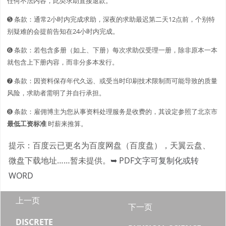
任何不法内容，此类求助直接退款。
➎ 条款：通常2小时内完成求助，深夜的求助最迟第二天12点前，个别特
别疑难的会提前告知在24小时内完成。
➏ 条款：若包含多册（如上、下册）每次求助仅受理一册，除非原本一本
就包含上下册内容，而非分多本发行。
➐ 条款：因资料保存年代久远、或受当时印刷技术限制而可能导致的质量
风险，求助者需明了并自行承担。
➑ 条款：雇佣博主为您从事资料处理服务是收费的，其设定参照了北京市
最低工资标准
时薪来推算。
提示：百度云已更名为百度网盘（百度盘），天翼云盘、
微盘下载地址……暂未提供。
➥ PDF文字可复制化或转
WORD
上一页
下一页
DISCRETE