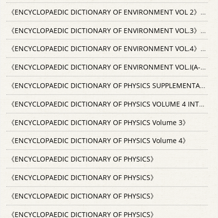
《ENCYCLOPAEDIC DICTIONARY OF ENVIRONMENT VOL 2》
1989
《ENCYCLOPAEDIC DICTIONARY OF ENVIRONMENT VOL.3》
1989
《ENCYCLOPAEDIC DICTIONARY OF ENVIRONMENT VOL.4》
1989
《ENCYCLOPAEDIC DICTIONARY OF ENVIRONMENT VOL.I(A-G)》
1
《ENCYCLOPAEDIC DICTIONARY OF PHYSICS SUPPLEMENTARY VOLUME 4》
《ENCYCLOPAEDIC DICTIONARY OF PHYSICS VOLUME 4 INTERMEDIATE STATE TO NEURTON RESONANCE LEVEL》
《ENCYCLOPAEDIC DICTIONARY OF PHYSICS Volume 3》
《ENCYCLOPAEDIC DICTIONARY OF PHYSICS Volume 4》
《ENCYCLOPAEDIC DICTIONARY OF PHYSICS》
《ENCYCLOPAEDIC DICTIONARY OF PHYSICS》
《ENCYCLOPAEDIC DICTIONARY OF PHYSICS》
《ENCYCLOPAEDIC DICTIONARY OF PHYSICS》