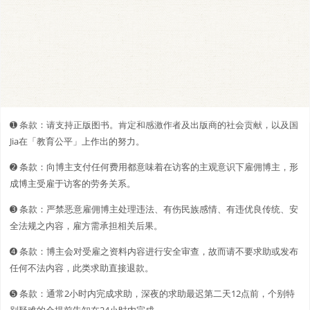
➊️ 条款：请支持正版图书。肯定和感激作者及出版商的社会贡献，以及国
Jia在「教育公平」上作出的努力。
➋️️ 条款：向博主支付任何费用都意味着在访客的主观意识下雇佣博主，形
成博主受雇于访客的劳务关系。
➌ 条款：严禁恶意雇佣博主处理违法、有伤民族感情、有违优良传统、安
全法规之内容，雇方需承担相关后果。
➍ 条款：博主会对受雇之资料内容进行安全审查，故而请不要求助或发布
任何不法内容，此类求助直接退款。
➎ 条款：通常2小时内完成求助，深夜的求助最迟第二天12点前，个别特
别疑难的会提前告知在24小时内完成。