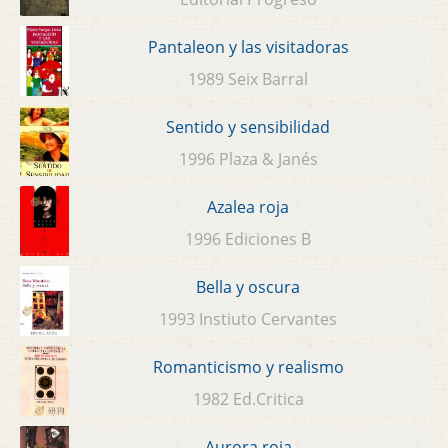
Pantaleon y las visitadoras
1989 Seix Barral
Sentido y sensibilidad
1996 Plaza & Janés
Azalea roja
1996 Ediciones B
Bella y oscura
1993 Instiuto Cervantes
Romanticismo y realismo
1982 Ed.Critica
Aurora roja