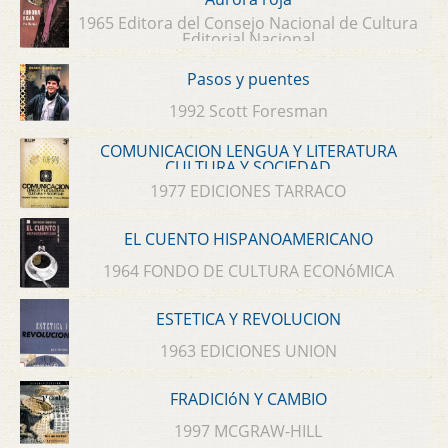
1965 Editora del Consejo Nacional de Cultura
Editorial Nacional
Pasos y puentes
1992 Scott Foresman
COMUNICACION LENGUA Y LITERATURA
CULTURA Y SOCIEDAD
1977 EDICIONES TARRACO
EL CUENTO HISPANOAMERICANO
1964 FONDO DE CULTURA ECONóMICA
ESTETICA Y REVOLUCION
1963 EDICIONES UNION
FRADICIóN Y CAMBIO
1997 MCGRAW-HILL