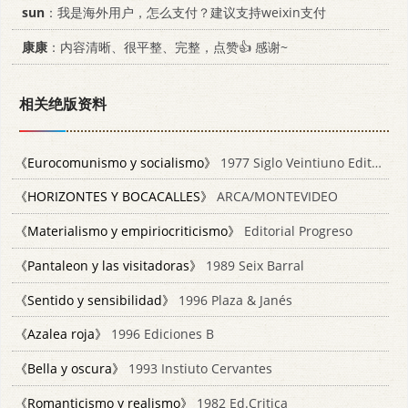
sun
：我是海外用户，怎么支付？建议支持weixin支付
康康
：内容清晰、很平整、完整，点赞👍 感谢~
相关绝版资料
《Eurocomunismo y socialismo》
1977 Siglo Veintiuno Editores
《HORIZONTES Y BOCACALLES》
ARCA/MONTEVIDEO
《Materialismo y empiriocriticismo》
Editorial Progreso
《Pantaleon y las visitadoras》
1989 Seix Barral
《Sentido y sensibilidad》
1996 Plaza & Janés
《Azalea roja》
1996 Ediciones B
《Bella y oscura》
1993 Instiuto Cervantes
《Romanticismo y realismo》
1982 Ed.Critica