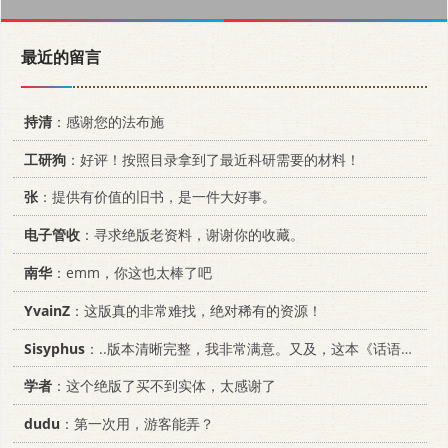
最近的留言
持清
：感谢您的法布施
工研狗
：好评！按照目录拿到了最近科研需要的材料！
张
：提供有价值的旧书，是一件大好事。
电子管收
：寻求绝版老资料，谢谢你的收藏。
南华
：emm，你这也太棒了吧
YvainZ
：这版真的非常难找，绝对稀有的资源！
Sisyphus
：..版本清晰完整，我非常满意。又及，这本《话语的真相》...
学者
：这个绝版了买不到实体，太感谢了
dudu
：第一次用，游客能弄？