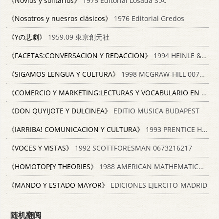
《Novios y solitarios》
1975 Editorial Losada S.A.
《Nosotros y nuesros clásicos》
1976 Editorial Gredos
《Yの悲劇》
1959.09 東京創元社
《FACETAS:CONVERSACION Y REDACCION》
1994 HEINLE & HEINLE PUBLISHERS 0838446508
《SIGAMOS LENGUA Y CULTURA》
1998 MCGRAW-HILL 0075610604
《COMERCIO Y MARKETING:LECTURAS Y VOCABULARIO EN ESPANOL》
《DON QUYIJOTE Y DULCINEA》
EDITIO MUSICA BUDAPEST
《IARRIBA! COMUNICACION Y CULTURA》
1993 PRENTICE HALL 0130443069
《VOCES Y VISTAS》
1992 SCOTTFORESMAN 0673216217
《HOMOTOP[Y THEORIES》
1988 AMERICAN MATHEMATICAL SOCIETY 0821824465
《MANDO Y ESTADO MAYOR》
EDICIONES EJERCITO-MADRID
随机翻阅