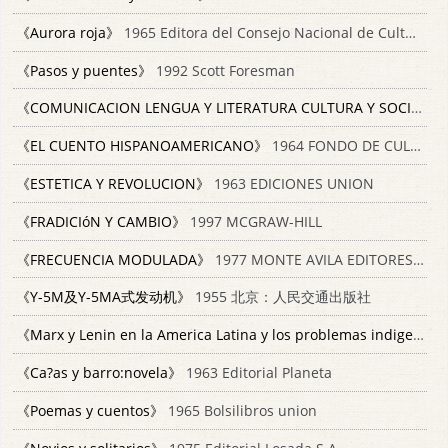
《Aurora roja》
1965 Editora del Consejo Nacional de Cultura Editorial Nacional
《Pasos y puentes》
1992 Scott Foresman
《COMUNICACION LENGUA Y LITERATURA CULTURA Y SOCIEDAD》
《EL CUENTO HISPANOAMERICANO》
1964 FONDO DE CULTURA ECONóMICA
《ESTETICA Y REVOLUCION》
1963 EDICIONES UNION
《FRADICIóN Y CAMBIO》
1997 MCGRAW-HILL
《FRECUENCIA MODULADA》
1977 MONTE AVILA EDITORES C.A.
《Y-5M及Y-5MA式发动机》
1955 北京：人民交通出版社
《Marx y Lenin en la America Latina y los problemas indigenistas》
《Ca?as y barro:novela》
1963 Editorial Planeta
《Poemas y cuentos》
1965 Bolsilibros union