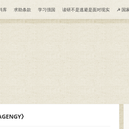
料库
求助条款
学习强国
读研不是逃避是面对现实
☭ 国
 AGENGY》