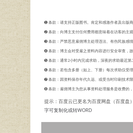
➊️ 条款：请支持正版图书。肯定和感激作者及出版
➋️️ 条款：向博主支付任何费用都意味着在访客的
➌ 条款：严禁恶意雇佣博主处理违法、有伤民族感
➍ 条款：博主会对受雇之资料内容进行安全审查，
➎ 条款：通常2小时内完成求助，深夜的求助最迟第
➏ 条款：若包含多册（如上、下册）每次求助仅受
➐ 条款：因资料保存年代久远、或受当时印刷技术
➑ 条款：雇佣博主为您从事资料处理服务是收费的
提示：百度云已更名为百度网盘（百度盘
字可复制化或转WORD