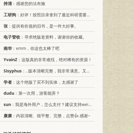
持清
：感谢您的法布施
工研狗
：好评！按照目录拿到了最近科研需要的材料！
张
：提供有价值的旧书，是一件大好事。
电子管收
：寻求绝版老资料，谢谢你的收藏。
南华
：emm，你这也太棒了吧
YvainZ
：这版真的非常难找，绝对稀有的资源！
Sisyphus
：..版本清晰完整，我非常满意。又及，这本《话语的真相》...
学者
：这个绝版了买不到实体，太感谢了
dudu
：第一次用，游客能弄？
sun
：我是海外用户，怎么支付？建议支持weixin支付
康康
：内容清晰、很平整、完整，点赞👍 感谢~