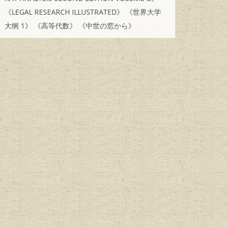
《LEGAL RESEARCH ILLUSTRATED》
《世界大学
大纲 1》
《高等代数》
《中世の窓から》