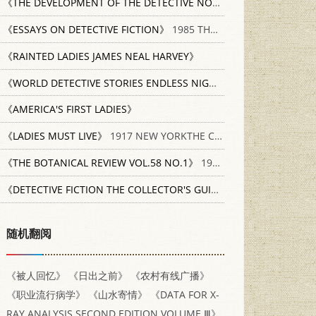
《THE DEVELOPMENT OF THE DETECTIVE NOVEL》
1958 PETER OW
《ESSAYS ON DETECTIVE FICTION》
1985 THE MACMILLAN PRESS LTD 0333321952
《RAINTED LADIES JAMES NEAL HARVEY》
《WORLD DETECTIVE STORIES ENDLESS NIGHT》
《AMERICA'S FIRST LADIES》
《LADIES MUST LIVE》
1917 NEW YORKTHE CENTURY CO.
《THE BOTANICAL REVIEW VOL.58 NO.1》
1992 THE NEW YORK BOTANICAL GARDEN
《DETECTIVE FICTION THE COLLECTOR'S GUIDE》
BARN OWL BOOK
随机翻阅
《被人回忆》
《日出之前》
《农村有线广播》
《职业流行病学》
《山水寄情》
《DATA FOR X-
RAY ANALYSIS SECOND EDITION VOLUME Ⅲ》