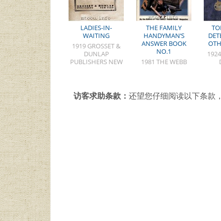
LADIES-IN-
THE FAMILY
TO
WAITING
HANDYMAN‘S
DET
ANSWER BOOK
OTH
1919 GROSSET &
NO.1
DUNLAP
1924
PUBLISHERS NEW
1981 THE WEBB
YORK
COMPANY
访客求助条款：
还望您仔细阅读以下条款