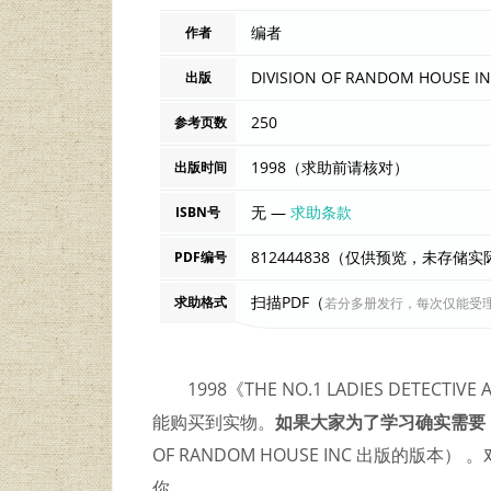
编者
作者
DIVISION OF RANDOM HOUSE I
出版
250
参考页数
1998（求助前请核对）
出版时间
无 —
求助条款
ISBN号
812444838（仅供预览，未存储
PDF编号
扫描PDF（
求助格式
若分多册发行，每次仅能受
1998《THE NO.1 LADIES DET
能购买到实物。
如果大家为了学习确实需要
OF RANDOM HOUSE INC 出版的
你。