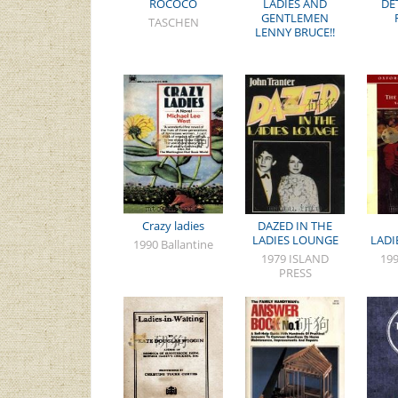
ROCOCO
LADIES AND
DE
GENTLEMEN
TASCHEN
LENNY BRUCE!!
Crazy ladies
DAZED IN THE
LADIES LOUNGE
LADI
1990 Ballantine
1979 ISLAND
19
PRESS