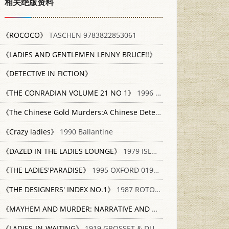
相关绝版资料
《ROCOCO》
TASCHEN 9783822853061
《LADIES AND GENTLEMEN LENNY BRUCE!!》
《DETECTIVE IN FICTION》
《THE CONRADIAN VOLUME 21 NO 1》
1996 THE NETHERLANDS
《The Chinese Gold Murders:A Chinese Detective Story》
1988 Sph
《Crazy ladies》
1990 Ballantine
《DAZED IN THE LADIES LOUNGE》
1979 ISLAND PRESS 0909711421
《THE LADIES'PARADISE》
1995 OXFORD 0192836021
《THE DESIGNERS' INDEX NO.1》
1987 ROTOVISION SA 2880460522
《MAYHEM AND MURDER: NARRATIVE AND MORAL PROBLEMS IN THE DETECTIVE STORY》
《LADIES-IN-WAITING》
1919 GROSSET & DUNLAP PUBLISHERS NEW YORK