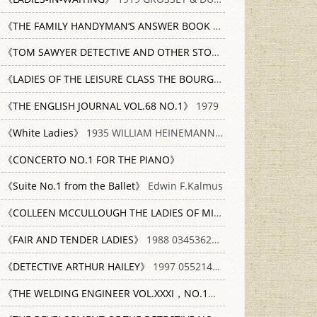
《THE FAMILY HANDYMAN‘S ANSWER BOOK NO.1》
1981 THE WE
《TOM SAWYER DETECTIVE AND OTHER STORIES》
1924 GROSSET
《LADIES OF THE LEISURE CLASS THE BOURGEOISES OF NORTHERN FRANCE IN THE NINETEENTH CENTURY》
《THE ENGLISH JOURNAL VOL.68 NO.1》
1979
《White Ladies》
1935 WILLIAM HEINEMANN LTD
《CONCERTO NO.1 FOR THE PIANO》
《Suite No.1 from the Ballet》
Edwin F.Kalmus
《COLLEEN MCCULLOUGH THE LADIES OF MISSALONGHI》
1987 H
《FAIR AND TENDER LADIES》
1988 034536208X
《DETECTIVE ARTHUR HAILEY》
1997 0552143766
《THE WELDING ENGINEER VOL.XXXI，NO.1》
1946 A MCGRA W-HI