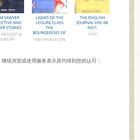
M SAWYER
LADIES OF THE
THE ENGLISH
ECTIVE AND
LEISURE CLASS
JOURNAL VOL.68
ER STORIES
THE
NO.1
BOURGEOISES OF
 GROSSET &
1979
NORTHERN
DUNLAP
1981 PRINCETON
FRANCE IN THE
UNIVERSITY PRESS
NINETEENTH
CENTURY
，继续浏览或使用服务表示其均得到您的认可：