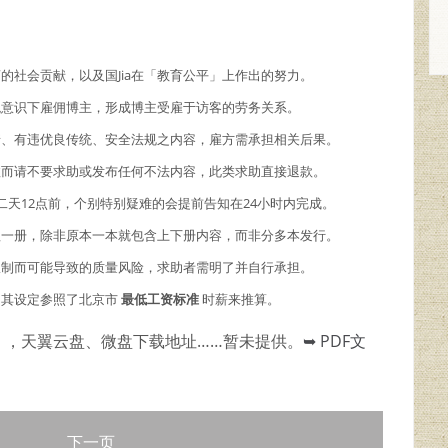
商的社会贡献，以及国Jia在「教育公平」上作出的努力。
主观意识下雇佣博主，形成博主受雇于访客的劳务关系。
情、有违优良传统、安全法规之内容，雇方需承担相关后果。
故而请不要求助或发布任何不法内容，此类求助直接退款。
二天12点前，个别特别疑难的会提前告知在24小时内完成。
理一册，除非原本一本就包含上下册内容，而非分多本发行。
限制而可能导致的质量风险，求助者需明了并自行承担。
，其设定参照了北京市
最低工资标准
时薪来推算。
），天翼云盘、微盘下载地址……暂未提供。
➥ PDF文
下一页