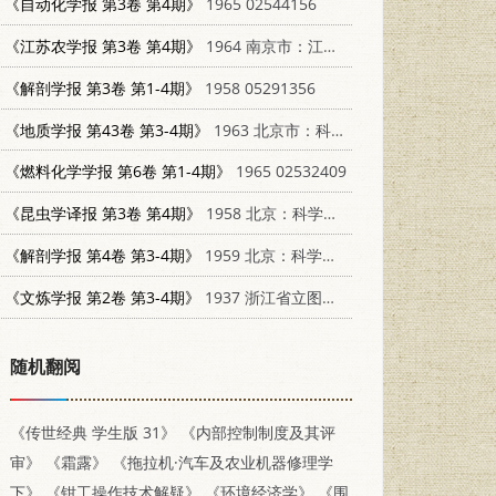
《自动化学报 第3卷 第4期》
1965 02544156
《江苏农学报 第3卷 第4期》
1964 南京市：江苏人民出版社
《解剖学报 第3卷 第1-4期》
1958 05291356
《地质学报 第43卷 第3-4期》
1963 北京市：科学出版社 00015717
《燃料化学学报 第6卷 第1-4期》
1965 02532409
《昆虫学译报 第3卷 第4期》
1958 北京：科学出版社
《解剖学报 第4卷 第3-4期》
1959 北京：科学出版社
《文炼学报 第2卷 第3-4期》
1937 浙江省立图书馆
随机翻阅
《传世经典 学生版 31》
《内部控制制度及其评
审》
《霜露》
《拖拉机·汽车及农业机器修理学
下》
《钳工操作技术解疑》
《环境经济学》
《围