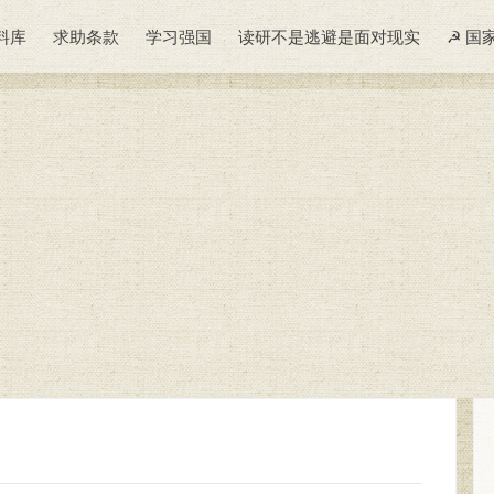
料库
求助条款
学习强国
读研不是逃避是面对现实
☭ 国