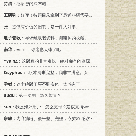
持清
：感谢您的法布施
工研狗
：好评！按照目录拿到了最近科研需要的材料！
张
：提供有价值的旧书，是一件大好事。
电子管收
：寻求绝版老资料，谢谢你的收藏。
南华
：emm，你这也太棒了吧
YvainZ
：这版真的非常难找，绝对稀有的资源！
Sisyphus
：..版本清晰完整，我非常满意。又及，这本《话语的真相》...
学者
：这个绝版了买不到实体，太感谢了
dudu
：第一次用，游客能弄？
sun
：我是海外用户，怎么支付？建议支持weixin支付
康康
：内容清晰、很平整、完整，点赞👍 感谢~