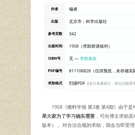
编者
作者
北京市：科学出版社
出版
342
参考页数
1958（求助前请核对）
出版时间
无 —
求助条款
ISBN号
811108828（仅供预览，未存储
PDF编号
扫描PDF（
求助格式
若分多册发行，每次仅能受
1958《燃料学报 第3卷 第4期》由
果大家为了学习确实需要
，可向博主求助其电
版本） 。对合法合规的求助，我会当即受