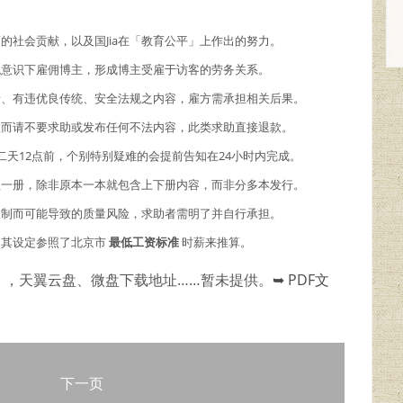
商的社会贡献，以及国Jia在「教育公平」上作出的努力。
主观意识下雇佣博主，形成博主受雇于访客的劳务关系。
情、有违优良传统、安全法规之内容，雇方需承担相关后果。
故而请不要求助或发布任何不法内容，此类求助直接退款。
二天12点前，个别特别疑难的会提前告知在24小时内完成。
理一册，除非原本一本就包含上下册内容，而非分多本发行。
限制而可能导致的质量风险，求助者需明了并自行承担。
，其设定参照了北京市
最低工资标准
时薪来推算。
），天翼云盘、微盘下载地址……暂未提供。
➥ PDF文
下一页