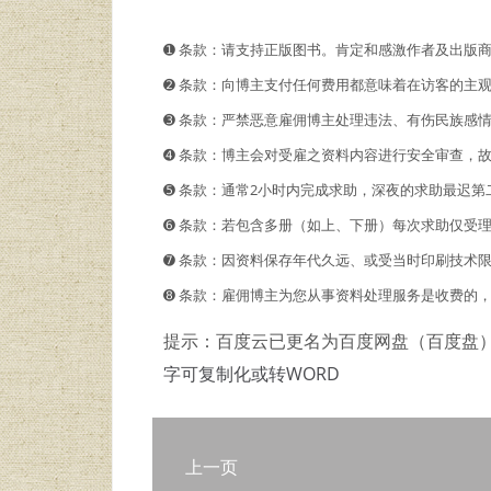
➊️ 条款：请支持正版图书。肯定和感激作者及出版
➋️️ 条款：向博主支付任何费用都意味着在访客的
➌ 条款：严禁恶意雇佣博主处理违法、有伤民族感
➍ 条款：博主会对受雇之资料内容进行安全审查，
➎ 条款：通常2小时内完成求助，深夜的求助最迟第
➏ 条款：若包含多册（如上、下册）每次求助仅受
➐ 条款：因资料保存年代久远、或受当时印刷技术
➑ 条款：雇佣博主为您从事资料处理服务是收费的
提示：百度云已更名为百度网盘（百度盘
字可复制化或转WORD
上一页