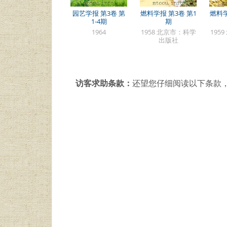
园艺学报 第3卷 第
燃料学报 第3卷 第1
燃料学
1-4期
期
1964
1958 北京市：科学
195
出版社
访客求助条款：
还望您仔细阅读以下条款