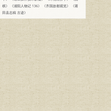
棋》
《浦阳人物记 136》
《齐国故都观览》
《莆
田县志稿 古迹》