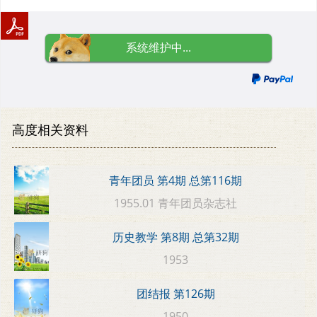
系统维护中...
高度相关资料
青年团员 第4期 总第116期
1955.01 青年团员杂志社
历史教学 第8期 总第32期
1953
团结报 第126期
1950