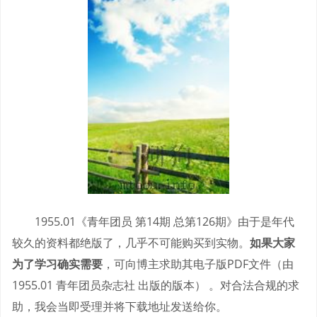
1955.01《青年团员 第14期 总第126期》由于是年代
较久的资料都绝版了，几乎不可能购买到实物。
如果大家
为了学习确实需要
，可向博主求助其电子版PDF文件（由
1955.01 青年团员杂志社 出版的版本） 。对合法合规的求
助，我会当即受理并将下载地址发送给你。