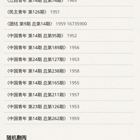
《江西青年 第14期 总第74期》
1965
《民主青年 第126期》
1951
《团结 第9期 总第14期》
1959 16735900
《中国青年 第14期 总第95期》
1952
《中国青年 第14期 总第189期》
1956
《中国青年 第24期 总第127期》
1953
《中国青年 第14期 总第238期》
1958
《中国青年 第14期 总第165期》
1955
《中国青年 第14期 总第211期》
1957
《中国青年 第23期 总第126期》
1953
《中国青年 第14期 总第262期》
1959
随机翻阅