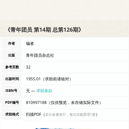
《青年团员 第14期 总第126期》
编者
作者
青年团员杂志社
出版
32
参考页数
1955.01（求助前请核对）
出版时间
无 —
求助条款
ISBN号
810997188（仅供预览，未存储实际文件）
PDF编号
扫描PDF（
）
求助格式
若分多册发行，每次仅能受理1册