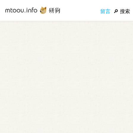
留言
搜索