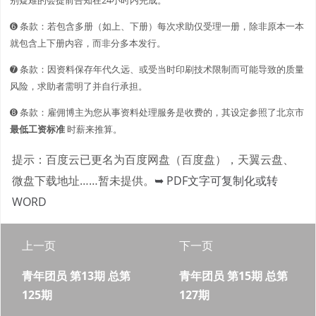
➏ 条款：若包含多册（如上、下册）每次求助仅受理一册，除非原本一本
就包含上下册内容，而非分多本发行。
➐ 条款：因资料保存年代久远、或受当时印刷技术限制而可能导致的质量
风险，求助者需明了并自行承担。
➑ 条款：雇佣博主为您从事资料处理服务是收费的，其设定参照了北京市
最低工资标准
时薪来推算。
提示：百度云已更名为百度网盘（百度盘），天翼云盘、
微盘下载地址……暂未提供。
➥ PDF文字可复制化或转
WORD
上一页
下一页
青年团员 第13期 总第
青年团员 第15期 总第
125期
127期