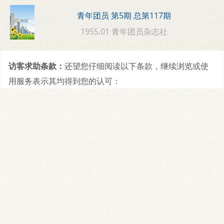
青年团员 第5期 总第117期
1955.01 青年团员杂志社
访客求助条款：
还望您仔细阅读以下条款，继续浏览或使
用服务表示其均得到您的认可：