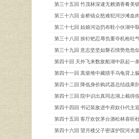
第三十五回 竹茂林深逮无赖酒香肴美
第三十六回 金桥镇众怒难犯河沙滩血
第三十七回 姑娘河边扔布鞋小伙湖中
第三十八回 挨钉钯忍辱负重夺机枪吐
第三十九回 意志坚坚如磐石情势危危
第四十回 天外飞来数敌船湖中跃起一
第四十一回 蒿柴堆中藏猎手乌龟背上
第四十二回 降低身价购武器总结战果
第四十三回 院中识出真同志湖上截得
第四十四回 书记装敌进牛府奴仆代主
第四十五回 客厅欢饮茅台酒松林喜听
第四十六回 望月楼父子密谋护院河夫