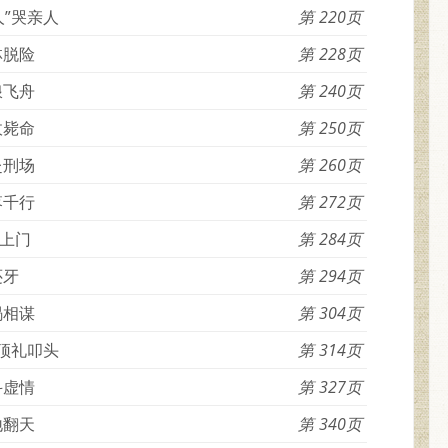
人”哭亲人
220
林脱险
228
浪飞舟
240
敌毙命
250
赴刑场
260
落千行
272
上门
284
还牙
294
蝎相谋
304
”顶礼叩头
314
斗虚情
327
地翻天
340