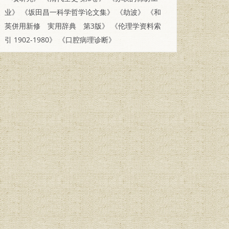
业》
《坂田昌一科学哲学论文集》
《劫波》
《和
英併用新修 実用辞典 第3版》
《伦理学资料索
引 1902-1980》
《口腔病理诊断》