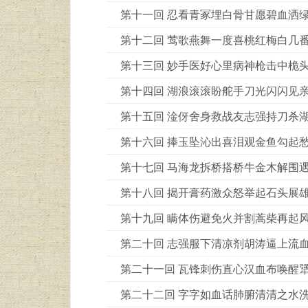
第十一回 忍看青冢埋白骨甘愿碧血洒
第十二回 莺歌燕舞一度喜桃红梅白几
第十三回 妙手医好心里病神枪击中桅
第十四回 湖浪滚滚盼舵手刀光闪闪见
第十五回 淦伢舍身救战友志强持刀杀
第十六回 捧玉坠沁出喜泪观金鱼勾起
第十七回 马海龙拆桥搭桥牛金木解围
第十八回 揭开膏药激众怒举起石头展
第十九回 瞒体伤避免火并割蒿柴再起
第二十回 志强服下清凉剂胡涛逼上流
第二十一回 瓦锋刺伤直心汉血布唤醒
第二十二回 字字如血话肺腑清清之水