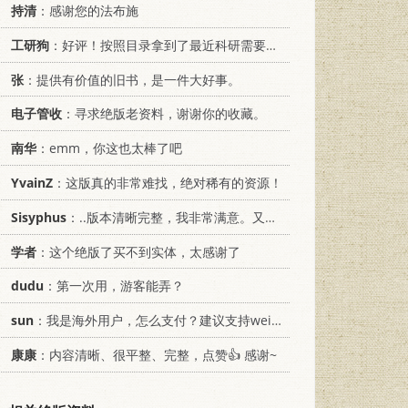
持清
：感谢您的法布施
工研狗
：好评！按照目录拿到了最近科研需要的材料！
张
：提供有价值的旧书，是一件大好事。
电子管收
：寻求绝版老资料，谢谢你的收藏。
南华
：emm，你这也太棒了吧
YvainZ
：这版真的非常难找，绝对稀有的资源！
Sisyphus
：..版本清晰完整，我非常满意。又及，这本《话语的真相》...
学者
：这个绝版了买不到实体，太感谢了
dudu
：第一次用，游客能弄？
sun
：我是海外用户，怎么支付？建议支持weixin支付
康康
：内容清晰、很平整、完整，点赞👍 感谢~