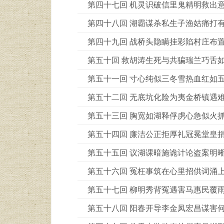
第四十七回 机灵识破信里鬼精明救出
第四十八回 湖霸谋杀私生子渔姑痛打
第四十九回 战桥头隐瞒挂彩陷村庄布
第五十回 救胡涛生死与共骗瑞兰巧舌
第五十一回 寸心纯似三冬雪热血红如
第五十二回 无底坑化险为夷金桥镇遇
第五十三回 胸宽如湖释俘虏心急似火
第五十四回 廉洁公正拒厚礼冠冕堂皇
第五十五回 议湖课暗施诡计论盗案明
第五十六回 冤枉事筑在心里招供词涌
第五十七回 柳明秀背冤遇害马惠民覆
第五十八回 阳春开导李金凤宏昌谋害