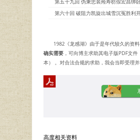
第五十九回 伪秉忠装殓寿枋假宏昌绑
第六十回 破阻力凯旋出城雪沉冤胜利
1982《龙感湖》由于是年代较久的资
确实需要
，可向博主求助其电子版PDF文件（
本） 。对合法合规的求助，我会当即受理
高度相关资料