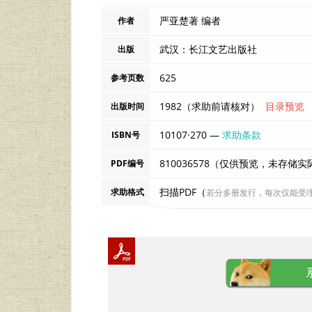
严亚楚著 编者
作者
武汉：长江文艺出版社
出版
625
参考页数
1982（求助前请核对）
目录预览
出版时间
10107·270 —
求助条款
ISBN号
810036578（仅供预览，未存储
PDF编号
扫描PDF（
求助格式
若分多册发行，每次仅能受