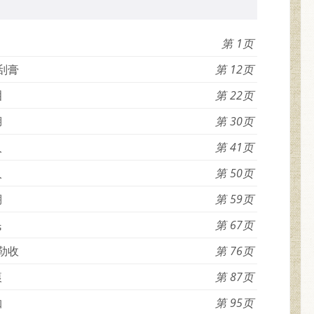
1
刮膏
12
泪
22
湖
30
人
41
人
50
棚
59
民
67
勒收
76
痕
87
枷
95