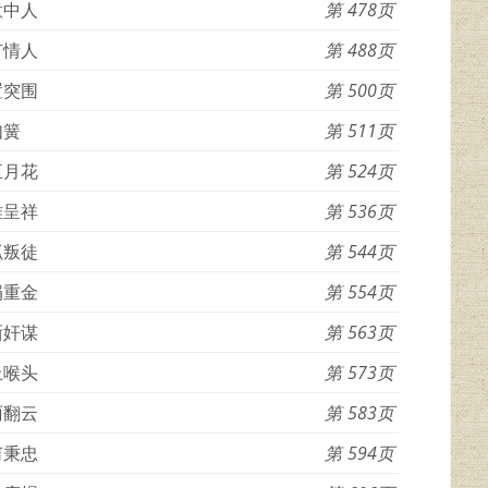
意中人
478
有情人
488
置突围
500
如簧
511
五月花
524
难呈祥
536
抓叛徒
544
捐重金
554
晰奸谋
563
上喉头
573
雨翻云
583
何秉忠
594