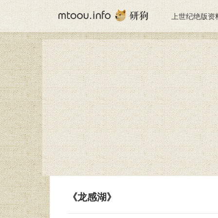
上世纪绝版资
《龙感湖》