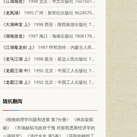
《江湖感觉》
1998 北京：华文出版社 7507507300
《龙凤湖》
1995 广州：新世纪出版社 9624575238
《大湖神龙 上》
1998 西安：陕西旅游出版社 7541816000
《湖海游龙》
1997 海口：海南出版社 7806178791
《江湖毒龙剑 上》
1997 呼和浩特：内蒙古人民出版社 7225011014
《龙马江湖 上》
1998 延吉：延边人民出版社 7805998523
《龙霸江湖 中》
1992 北京：中国工人出版社 750080945X
《龙霸江湖 上》
1992 北京：中国工人出版社 750080945X
随机翻阅
《植物病理学问题和进展 第7分册》
《神农架探
秘》
《市场缺陷与政府干预 对新凯恩斯经济学的
一项研究》
《清代全史 第5卷》
《苏联的棉纺工