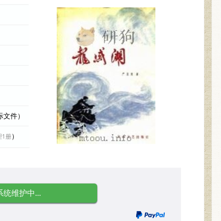
实际文件）
）
理1册
系统维护中...