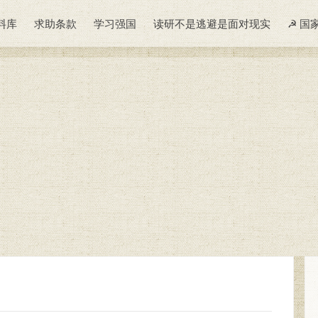
料库
求助条款
学习强国
读研不是逃避是面对现实
☭ 国