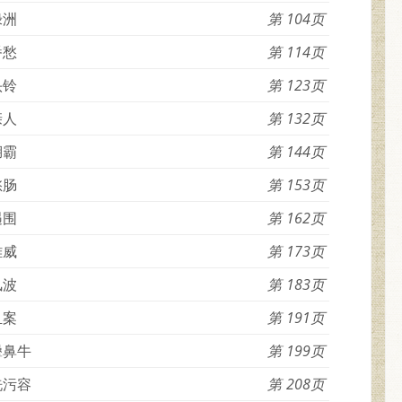
绿洲
104
番愁
114
头铃
123
亲人
132
湖霸
144
愁肠
153
遇围
162
雄威
173
风波
183
血案
191
犟鼻牛
199
洗污容
208