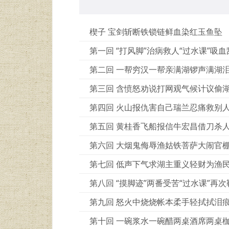
楔子 宝剑斩断铁锁链鲜血染红玉鱼坠
第一回 “打风脚”治病救人“过水课”吸血
第二回 一帮穷汉一帮亲满湖锣声满湖
第三回 含愤怒劝说打网观气候计议偷
第四回 火山报仇害自己瑞兰忍痛救别
第五回 黄桂香飞船报信牛宏昌借刀杀
第六回 大烟鬼侮辱渔姑铁菩萨大闹官
第七回 低声下气求湖主重义轻财为渔
第八回 “摸脚迹”两番受苦“过水课”再次
第九回 怒火中烧烧帐本柔手轻拭拭泪
第十回 一碗浆水一碗醋两桌酒席两桌