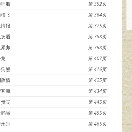
锁哨船
352
肉横飞
364
取情报
375
气扬眉
388
似累卵
398
条龙
407
躲狗熊
416
剖敌情
425
假客商
434
迎贵宾
445
杜鹃啼
455
妻永别
465