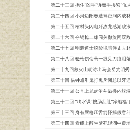
第二十三回 抱住“凶手”诉毒手搂紧“仇
第二十四回 小河边阳春遭骂密洞内成
第二十五回 棺材头闪电歼敌龙感湖破
第二十六回 夺钢枪二雄闯关撒旋网双
第二十七回 明装道士脱险境暗伴丈夫
第二十八回 验枪伤命悬一线见刀痕泪
第二十九回救火山胡涛出马会岳丈明秀
第三十回 借钟馗引鬼打鬼斥团总以牙
第三十一回 公堂上龙虎争斗后楼内蛇
第三十二回 “响水课”搜肠刮肚“净船福
第三十三回 身有唇枪压舌箭怀揣假意
第三十四回 看船上醉生梦死观湖中覆