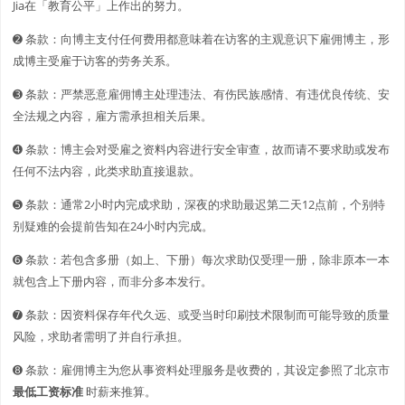
Jia在「教育公平」上作出的努力。
➋️️ 条款：向博主支付任何费用都意味着在访客的主观意识下雇佣博主，形
成博主受雇于访客的劳务关系。
➌ 条款：严禁恶意雇佣博主处理违法、有伤民族感情、有违优良传统、安
全法规之内容，雇方需承担相关后果。
➍ 条款：博主会对受雇之资料内容进行安全审查，故而请不要求助或发布
任何不法内容，此类求助直接退款。
➎ 条款：通常2小时内完成求助，深夜的求助最迟第二天12点前，个别特
别疑难的会提前告知在24小时内完成。
➏ 条款：若包含多册（如上、下册）每次求助仅受理一册，除非原本一本
就包含上下册内容，而非分多本发行。
➐ 条款：因资料保存年代久远、或受当时印刷技术限制而可能导致的质量
风险，求助者需明了并自行承担。
➑ 条款：雇佣博主为您从事资料处理服务是收费的，其设定参照了北京市
最低工资标准
时薪来推算。