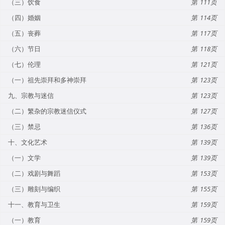
（三）饮食
111
（四）婚姻
114
（五）丧葬
117
（六）节日
118
（七）伦理
121
（一）祖先崇拜和多神崇拜
123
九、宗教与迷信
123
（二）繁杂的宗教迷信仪式
127
（三）禁忌
136
十、文化艺术
139
（一）文学
139
（二）戏剧与舞蹈
153
（三）雕刻与编织
155
十一、教育与卫生
159
（一）教育
159