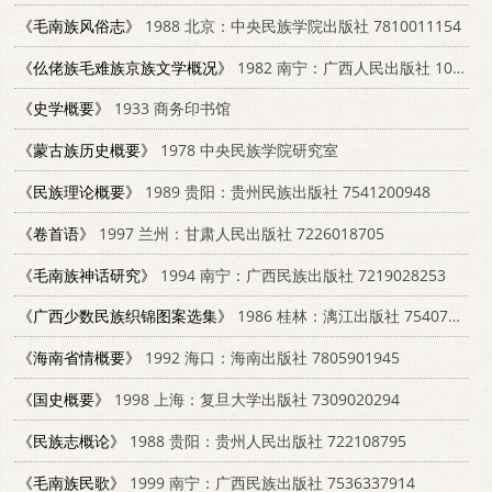
《毛南族风俗志》
1988 北京：中央民族学院出版社 7810011154
《仫佬族毛难族京族文学概况》
1982 南宁：广西人民出版社 10113·230
《史学概要》
1933 商务印书馆
《蒙古族历史概要》
1978 中央民族学院研究室
《民族理论概要》
1989 贵阳：贵州民族出版社 7541200948
《卷首语》
1997 兰州：甘肃人民出版社 7226018705
《毛南族神话研究》
1994 南宁：广西民族出版社 7219028253
《广西少数民族织锦图案选集》
1986 桂林：漓江出版社 7540702990
《海南省情概要》
1992 海口：海南出版社 7805901945
《国史概要》
1998 上海：复旦大学出版社 7309020294
《民族志概论》
1988 贵阳：贵州人民出版社 722108795
《毛南族民歌》
1999 南宁：广西民族出版社 7536337914