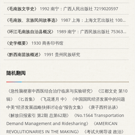
《毛南族文学史》
1992 南宁：广西人民出版社 7219020597
《毛南族、京族民间故事选》
1987 上海：上海文艺出版社 10078·3781
《环江毛南族自治县概况》
1989 南宁：广西民族出版社 7536305761
《史学概要》
1930 商务印书馆
《黔西南苗族概述》
1991 贵州民族研究
随机翻阅
《急性脑梗塞中西医结合治疗临床与实验研究》
《江都文史 第10
辑》
《匕首集》
《飞花逐月 中》
《中国国民经济发展中的问题
中美“经济发展战略抉择讨论会”报告文集》
《庚子西狩丛谈》
《解放日报索引 第2期 总第62期》
《No.1564 Transportation
Demand Management and Ridesharing》
《AMERICAN
REVOLUTIONARIES IN THE MAKING》
《考试大纲导读 政治》