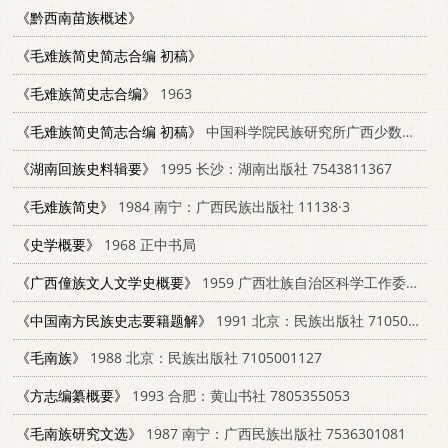
《黔西南苗族概述》
《毛难族简史简志合编 初稿》
《毛难族简史志合编》
1963
《毛难族简史简志合编 初稿》
中国科学院民族研究所广西少数民族社会历史调查组
《湖南回族史料辑要》
1995 长沙：湖南出版社 7543811367
《毛难族简史》
1984 南宁：广西民族出版社 11138·3
《史学概要》
1968 正中书局
《广西僮族文人文学史概要》
1959 广西壮族自治区科学工作委员会僮族文学史编辑室
《中国南方民族史志要籍题解》
1991 北京：民族出版社 7105006676
《毛南族》
1988 北京：民族出版社 7105001127
《方志编纂概要》
1993 合肥：黄山书社 7805355053
《毛南族研究文选》
1987 南宁：广西民族出版社 7536301081