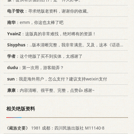
电子管收
：寻求绝版老资料，谢谢你的收藏。
南华
：emm，你这也太棒了吧
YvainZ
：这版真的非常难找，绝对稀有的资源！
Sisyphus
：..版本清晰完整，我非常满意。又及，这本《话语的真相》...
学者
：这个绝版了买不到实体，太感谢了
dudu
：第一次用，游客能弄？
sun
：我是海外用户，怎么支付？建议支持weixin支付
康康
：内容清晰、很平整、完整，点赞👍 感谢~
相关绝版资料
《藏族史要》
1981 成都：四川民族出版社 M11140·8