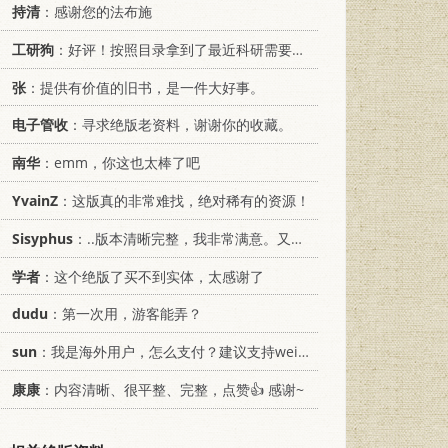
持清
：感谢您的法布施
工研狗
：好评！按照目录拿到了最近科研需要的材料！
张
：提供有价值的旧书，是一件大好事。
电子管收
：寻求绝版老资料，谢谢你的收藏。
南华
：emm，你这也太棒了吧
YvainZ
：这版真的非常难找，绝对稀有的资源！
Sisyphus
：..版本清晰完整，我非常满意。又及，这本《话语的真相》...
学者
：这个绝版了买不到实体，太感谢了
dudu
：第一次用，游客能弄？
sun
：我是海外用户，怎么支付？建议支持weixin支付
康康
：内容清晰、很平整、完整，点赞👍 感谢~