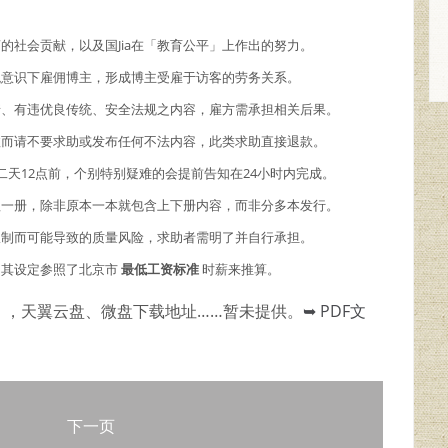
商的社会贡献，以及国Jia在「教育公平」上作出的努力。
主观意识下雇佣博主，形成博主受雇于访客的劳务关系。
情、有违优良传统、安全法规之内容，雇方需承担相关后果。
故而请不要求助或发布任何不法内容，此类求助直接退款。
二天12点前，个别特别疑难的会提前告知在24小时内完成。
理一册，除非原本一本就包含上下册内容，而非分多本发行。
限制而可能导致的质量风险，求助者需明了并自行承担。
，其设定参照了北京市
最低工资标准
时薪来推算。
），天翼云盘、微盘下载地址……暂未提供。
➥ PDF文
下一页