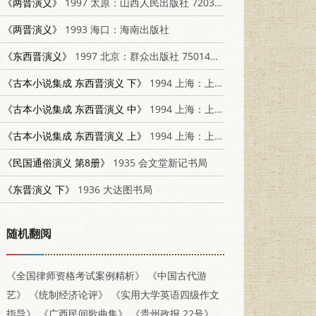
《两晋演义》
1997 太原：山西人民出版社 7203034712
《两晋演义》
1993 海口：海南出版社
《东西晋演义》
1997 北京：群众出版社 7501414718
《古本小说集成 东西晋演义 下》
1994 上海：上海古籍出版社 753251014X
《古本小说集成 东西晋演义 中》
1994 上海：上海古籍出版社 753251014X
《古本小说集成 东西晋演义 上》
1994 上海：上海古籍出版社 753251014X
《民国通俗演义 第8册》
1935 会文堂新记书局
《东晋演义 下》
1936 大达图书局
随机翻阅
《全国律师资格考试案例精析》
《中国古代游
艺》
《统制经济论评》
《实用大学英语四级作文
指导》
《广西民间歌曲集》
《贵州政报 22号》