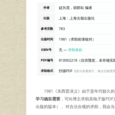
赵兴茂，胡群耘 编者
作者
上海：上海古籍出版社
出版
783
参考页数
1981（求助前请核对）
出版时间
无 —
求助条款
ISBN号
810002218（仅供预览，未存储
PDF编号
扫描PDF（
求助格式
若分多册发行，每次仅能受
1981《东西晋演义》由于是年代较久
学习确实需要
，可向博主求助其电子版PDF
出版的版本） 。对合法合规的求助，我会