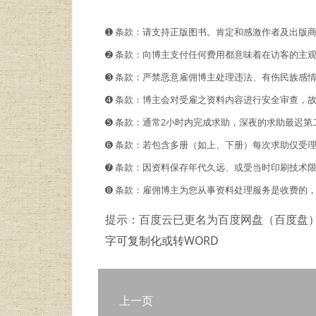
➊️ 条款：请支持正版图书。肯定和感激作者及出版
➋️️ 条款：向博主支付任何费用都意味着在访客的
➌ 条款：严禁恶意雇佣博主处理违法、有伤民族感
➍ 条款：博主会对受雇之资料内容进行安全审查，
➎ 条款：通常2小时内完成求助，深夜的求助最迟第
➏ 条款：若包含多册（如上、下册）每次求助仅受
➐ 条款：因资料保存年代久远、或受当时印刷技术
➑ 条款：雇佣博主为您从事资料处理服务是收费的
提示：百度云已更名为百度网盘（百度盘
字可复制化或转WORD
上一页