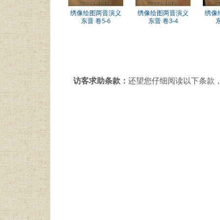
绣像绘图两晋演义
绣像绘图两晋演义
绣像
东晋 卷5-6
东晋 卷3-4
东
访客求助条款：
还望您仔细阅读以下条款