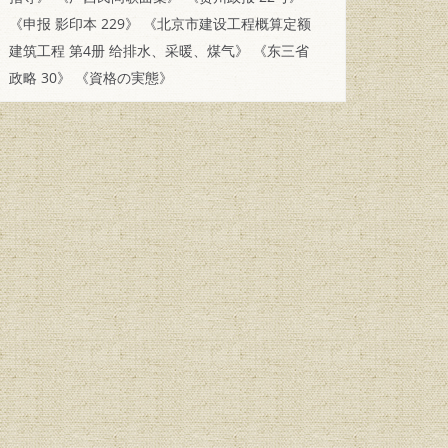
《申报 影印本 229》
《北京市建设工程概算定额
建筑工程 第4册 给排水、采暖、煤气》
《东三省
政略 30》
《資格の実態》