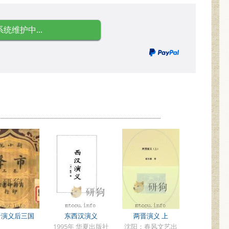
系统维护中...
晋演义后三国
东西汉演义
两晋演义 上
1995年 华夏出版社
沈阳：春风文艺出