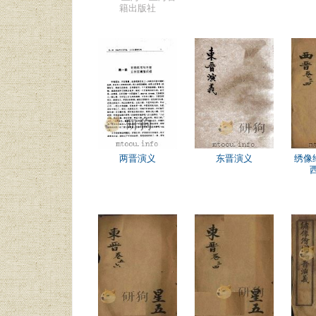
籍出版社
两晋演义
东晋演义
绣像
西