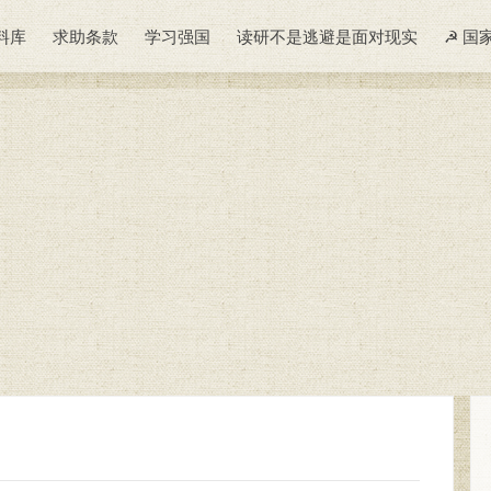
料库
求助条款
学习强国
读研不是逃避是面对现实
☭ 国